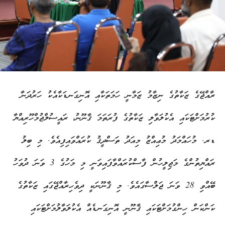
ރާއްޖޭގެ ޒަކާތުގެ ނިޒާމު ޒަމާނީ ހަމަތަކާއި އޮނިގަނޑަކާއެކު ހަރުދަނާ
ކުރުމަށްޓަކައި އެކުލަވާލި ޒަކާތުގެ ފުރަތަމަ ޤާނޫނު، ރައީސުލްޖުމްހޫރިއްޔާ
ޑރ. މުހައްމަދު މުޢިއްޒު މިއަދު ތަސްދީޤު ކުރައްވައިފިއެވެ. މި ބިލު
ރައްޔިތުންގެ މަޖިލީހުން ފާސްކުރައްވާފައިވަނީ މި މަހުގެ 3 ވަނަ ދުވަހު
ބޭއްވި 28 ވަނަ ޖަލްސާގައެވެ. މި ޤާނޫނަކީ ދިވެހިރާއްޖޭގައި ޒަކާތުގެ
ކަންކަން ހިންގުމަށްޓަކައި ޤާނޫނީ އޮނިގަނޑެއް އެކުލަވާލުމަށްޓަކައި