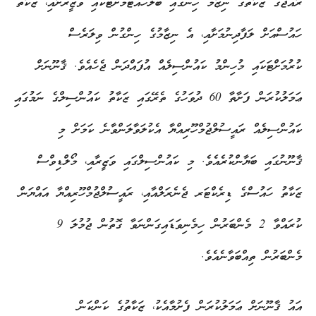
ރާއްޖޭގެ ޒަކާތުގެ ނިޒާމު ހިންގައި ބެލެހެއްޓުމަށްޓަކައި ވަޒީރަށާއި، ޒަކާތު
ހައުސްއަށް ލަފާދިނުމަށާއި، އެ ނިޒާމުގެ ހިންގުން ވިލަރެސް
ކުރުމަށްޓަކައި މުހިންމު ކައުންސިލެއް އުފައްދަން ޖެހެއެވެ. ޤާނޫނަށް
ޢަމަލުކުރަން ފަށާތާ 60 ދުވަހުގެ ތެރޭގައި ޒަކާތު ކައުންސިލްގެ ނަމުގައި
ކައުންސިލެއް ރައީސުލްޖުމްހޫރިއްޔާ އެކުލަވާލަންވާނެ ކަމަށް މި
ޤާނޫނުގައި ބަޔާންކުރެއެވެ. މި ކައުންސިލްގައި ވަޒީރާއި، މޯލްޑިވްސް
ޒަކާތު ހައުސްގެ ޑިރެކްޓަރ ޖެނެރަލްއާއި، ރައީސުލްޖުމްހޫރިއްޔާ އައްޔަން
ކުރައްވާ 2 މެންބަރުން ހިމެނިވަޑައިގަންނަވާ ގޮތުން ޖުމުލަ 9
މެންބަރުން ތިއްބަވާނެއެވެ.
އައު ޤާނޫނަށް ޢަމަލުކުރަން ފެށުމާއެކު، ޒަކާތުގެ ކަންކަން