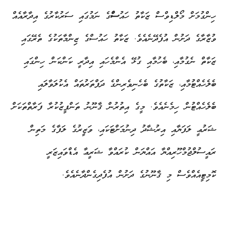
ހިންގުމަށް މޯލްޑިވްސް ޒަކާތު ހައު
ސް
ގެ ނަމުގައި ސަރުކާރުގެ އިދާރާއެއް
ވުޒާރާގެ ދަށުން އުފެދޭނެއެވެ. ޒަކާތު ހައުސްގެ ޒިންމާތަކުގެ ތެރޭގައި
ޒަކާތް ނެގުމާއި، ބެހުމާއި ގުޅޭ އެންމެހައި އިދާރީ ކަންކަން ހިންގައި
ބެލެހެއްޓުމާއި، ޒަކާތުގެ ބެހެނިވެރިންގެ ދަފްތަރުތައް އެކުލަވާލައި
ބެލެހެއްޓުން ހިމެނެއެވެ. މީގެ އިތުރުން ޤާނޫނު ތަންފީޒުކުރާ ފަރާތްތަކަށް
ޝަރުޢީ ލަފަޔާއި އިރުޝާދު ދިނުމަށްޓަކައި، ވަޒީރުގެ ލަފާގެ މަތިން
ރައީސުލްޖުމްހޫރިއްޔާ އައްޔަން ކުރައްވާ ޝަރީޢާ އެޑްވައިޒަރީ
ކޮމިޓީއެއްވެސް މި ޤާނޫނުގެ ދަށުން އުފެދިގެންދާނެއެވެ.