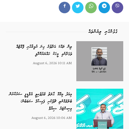
ގުޅުންހުރި ލިޔުންތައް
ތިން ލައްކަ އަށްވުރެ ގިނަ ރުފިޔާހުރި ފޮއްޓެއް
ވަގަށްނެގި މީހަކު ހައްޔަރުކޮށްފި
August 6, 2026 10:11 AM
މިއަދު މިއޮއް ޙާލަތު މެދުވެރިވީ އެމްޑީޕީ ސަރުކާރުން
ބެލުމެއްނެތި ޗާޕުކުރި ފައިސާގެ ސަބަބުން:
މިނިސްޓަރު ޝިޔާމް
August 6, 2026 10:06 AM