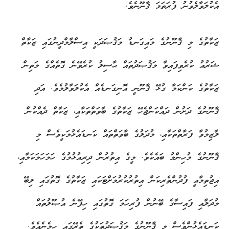
އެކުލަވާލެވުނު ފުރަތަމަ ޤާނޫނެވެ.
ޒަކާތުގެ މި ޤާނޫނުގެ މައިގަނޑު މަޤުޞަދަކީ އިސްލާމްދީނުގައި ޒަކާތް
ޝަރުޢު ކުރެވިފައިވާ މަޤުޞަދުތައް ޙާސިލު ކުރެވޭނެ ގޮތެއްގެ މަތިން
ޒަކާތުގެ ކަންކަމާ ގުޅޭ ޤާނޫނީ އޮނިގަނޑެއް އެކުލަވާލުމެވެ. އަދި
ޤާނޫނުގެ ދަށުން ދައްކަންޖެހޭ ޒަކާތުގެ ބާވަތްތަކާއި، ޒަކާތް ދެއްކުން
ލާޒިމުވާ ފަރާތްތަކާއި، މުދަލުގެ ބާވަތްތައް ކަނޑައެޅުމަކީވެސް މި
ޤާނޫނުގެ މުހިންމު ބައެކެވެ. މީގެ އިތުރުން ދިރިއުޅުމުގެ ހަމަހަމަކަމާއި،
އިޖުތިމާޢީ ފުދުންތެރިކަން އިތުރުކުރުމަށްޓަކައި ޒަކާތުގެ ގޮތުގައި ލިބޭ
މުދަލާއި ފައިސާގެ ބޭނުން ފުރިހަމަ ގޮތުގައި ހިފޭނެ އުޞޫލުތައް
ކަނޑައެޅުންވެސް މި ޤާނޫނުގެ މަޤުޞަދުތަކުގެ ތެރޭގައި ހިމެނެއެވެ.