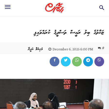
ޒަކާތުގެ ބިލު ރައީސް ތަސްދީޤު ކުރައްވައިފި
0
މަރިޔަމް އަދީލާ
December 6, 2025 6:00 PM