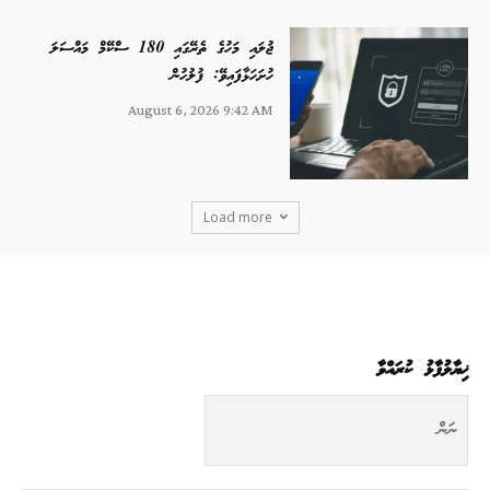
ޖުލައި މަހުގެ ތެރޭގައި 180 ސްކޭމް މައްސަލަ
ހުށަހަޅާފައިވޭ: ފުލުހުން
August 6, 2026 9:42 AM
Load more
ޚިޔާލުފާޅު ކުރައްވާ