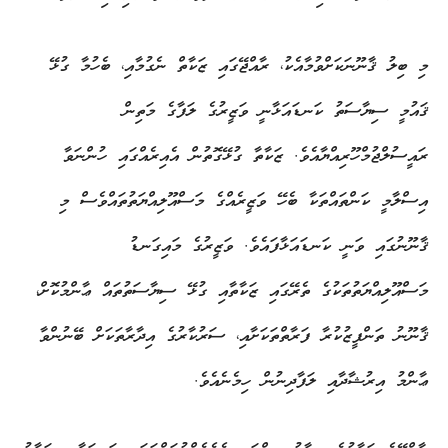
މި ބިލު ޤާނޫނަކަށްވުމާއެކު، ރާއްޖޭގައި ޒަކާތް ނެގުމާއި، ބެހުމާ ގުޅޭ
ޤައުމީ ސިޔާސަތު ކަނޑައަޅާނީ ވަޒީރުގެ ލަފާގެ މަތިން
ރައީސުލްޖުމްހޫރިއްޔާއެވެ. ޒަކާތާ ގުޅޭގޮތުން އެއިރެއްގައި ހުންނަވާ
އިސްލާމީ ކަންތައްތަކާ ބެހޭ ވަޒީރެއްގެ މަސްއޫލިއްޔަތުތައްވެސް މި
ޤާނޫނުގައި ވަނީ ކަނޑައަޅާފައެވެ. ވަޒީރުގެ މައިގަނޑު
މަސްއޫލިއްޔަތުތަކުގެ ތެރޭގައި ޒަކާތާއި ގުޅޭ ސިޔާސަތުތައް ޢާންމުކޮށް،
ޤާނޫނު ތަންފީޒުކުރާ ފަރާތްތަކަށާއި، ސަރުކާރުގެ އިދާރާތަކަށް ބޭނުންވާ
ޢާންމު އިރުޝާދާއި ލަފާދިނުން ހިމެނެއެވެ.