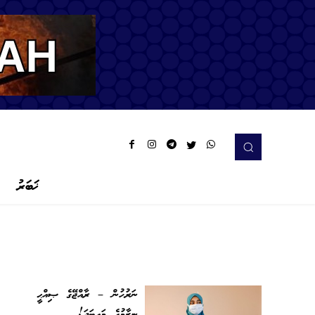
ޚަބަރު
ނަރުހުން – ރާއްޖޭގެ ޞިއްޙީ
ނިޒާމުގެ މައިބަދަ!