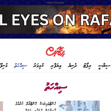
- Advertisement -
ސިޔާސީ
ރިޕޯޓު
ދުނިޔެ
ވިޔަފާރި
ކުޅިވަރު
ސިއްހަތު
މުނިފޫ
ސިއްހަތު
ހެންޓާވައިރަސް ކޮންޓްރޯލް ކުރުމުގެ
ގާބިލުކަން އެބަހުރި ކަމަށް