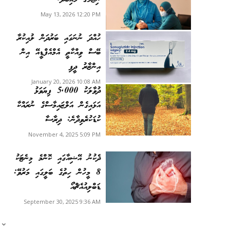
May 13, 2026 12:20 PM
ހުއްދަ ނުނަގައި ބަރުދަން ލުއިކުރާ
ބޭސް ވިއްކާތީ އެމްއެފްޑީއޭ އިން
އިންޒާރު ދީފި
January 20, 2026 10:08 AM
ދުވާލަކު 5,000 ފިޔަވަޅު
އަޅައިގެން އަލްޒައިމާސްގެ ނުރައްކާ
ކުޑަކުރެވިދާނެ: ދިރާސާ
November 4, 2025 5:09 PM
ދެކުނު އޭޝިއާގައި ކޮންމެ މިނެޓަކު
8 މީހުން ހިތުގެ ބަލީގައި މަރުވޭ:
ޑަބްލިއުއެޗްއޯ
September 30, 2025 9:36 AM