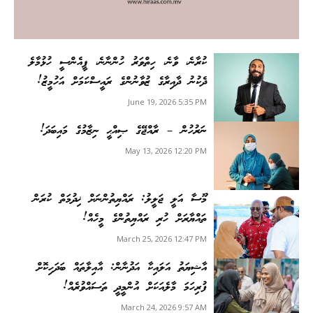
ކުރާނެ، ވާނެ، ހިތްވަރު ހުންނާނެ، ޕީއެންސީ ހުޅުމާލެ
ދެކުނު ދާއިރާގެ ޒުވާނުންގެ ރައީސްކަމަށް އަހުމީޒު!
June 19, 2026 5:35 PM
ނަރުހުން – ރާއްޖޭގެ ޞިއްޙީ ނިޒާމުގެ މައިބަދަ!
May 13, 2026 12:20 PM
މޫސާ އަލީ ޖަލީލު: ރައްޔިތުންނަށް ޚިދުމަތް ކުރަން
ތައްޔާރަށް ހުރި ރައްޔިތުންގެ މީހެއް!
March 25, 2026 12:47 PM
އާޝިޔަތު އަލައިކާ އަދުނާން: އާއިލާތައް ބަދަހިކޮށް
ފުރިހަމަ މާލެއަކަށް އުންމީދީ ތަސައްވުރެއް!
March 24, 2026 9:57 AM