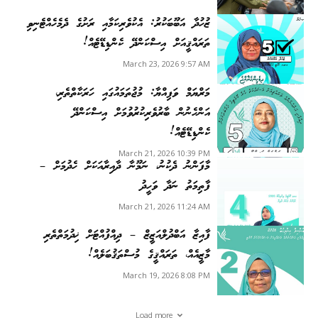
ޒުހުދާ އަބޫބަކުރު: އެކުވެރިކަމާއި ރަށުގެ ދެމެހެއްޓެނިވި
ތަރައްޤީއަށް އިސްކަންދޭ ކެންޑިޑޭޓެއް!
March 23, 2026 9:57 AM
މަރްޔަމް ވަފިއްޔާ: މުޖުތަމައުގައި ހަރަކާތްތެރި،
އަންހެނުން ބާރުވެރިކުރުވުމަށް އިސްކަންދޭ
ކެންޑިޑޭޓެއް!
March 21, 2026 10:39 PM
މާފަންނު ދެކުނު، ނަމޫނާ ދާއިރާއަކަށް ހެދުމަށް –
ފާތިމަތު ނަދާ ވަހީދު
March 21, 2026 11:24 AM
ފާއިޒާ އަބްދުލްއަޒީޒް – ދިއްފުއްޓަށް ޚިދުމަތްތެރި
މާޒީއެއް، ތަރައްޤީގެ މުސްތަޤުބަލެއް!
March 19, 2026 8:08 PM
Load more