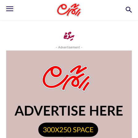
ރިޕޯޓު
- Advertisement -