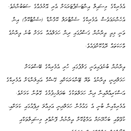
އެމެރިކާގެ މިސައިލް އިންޓަސެޕްޓަރަކަށް އެރި އޮޅުމެއްގެ ސަބަބުންނެވެ.
އެހެންނަމަވެސް، އެމެރިކާގެ ސެންޓްރަލް ކޮމާންޑް (ސެންޓްކޮމް) އިން
ވަނީ މިއީ އީރާނުން ގަސްދުގައި ދިން ހަމަލާއެއް ކަމަށް ބުނެ އީރާނުގެ
ވާހަކަތައް ދޮގުކޮށްފައެވެ.
އީރާނުން ބުނެފައިވަނީ ގަލްފުގައި ހުރި އެމެރިކާގެ ބޭސްތަކަށް
ހަމަލާދިނީ، އީރާނުގެ ތެޔޮ ޓޭންކަރަކަށާއި ގޭޝްމް އައިލެންޑަށް އެމެރިކާގެ
އަސްކަރިއްޔާއިން ދިން ހަމަލާތަކުގެ ބަދަލުހިފުމުގެ ގޮތުން ކަމަށެވެ.
އެމެރިކާއިން ބުނީ އެ ގައުމުން ހަމަލާދިނީ އަމިއްލަ ދިފާއުގައި ކަމަށާއި،
ކުވޭތާއި ބަހްރޭނަށް އަމާޒުކޮށް އީރާނުން ފޮނުވާލި މިސައިލްތަކާއި