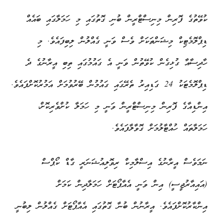
ކުވޭތުގެ ފޮރިން މިނިސްޓްރީން ބުނި ގޮތުގައި މި ހަމަލާގައި ބައެއް
ޑިޕްލޮމެޓިކް މިޝަންތަކަށް ވެސް ވަނީ ގެއްލުން ލިބިފައެވެ. މި
ހާދިސާއާ ގުޅިގެން ކުވޭތުން ވަނީ އެ ގައުމުގައި ތިބި އީރާނުގެ ދެ
ޑިޕްލޮމެޓަކު 24 ގަޑިއިރު ތެރޭގައި ގައުމުން ބޭރުވުމަށް އަމުރުކޮށްފައެވެ.
އިންޑިއާގެ ފޮރިން މިނިސްޓްރީން ވަނީ މި ހަމަލާ ކުށްވެރިކޮށް،
ހަމަލާތައް ހުއްޓާލުމަށް ގޮވާލާފައެވެ.
ނަމަވެސް އީރާނުގެ އިސްލާމިކް ރިވޮލިއުޝަނަރީ ގާޑް ކޯޕްސް
(އައިއާރުޖީސީ) އިން ވަނީ އެއާޕޯޓަށް ހަމަލާދިން ކަމަށް
އިންކާރުކޮށްފައެވެ. އީރާނުން ބުނާ ގޮތުގައި އެއާޕޯޓަށް ގެއްލުން ލިބުނީ