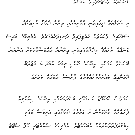
ޑްރޯންތައް ވައްޓާލާފައިވާ ކަމަށެވެ.
މި ހަމަލާތައް ދީފައިވަނީ އެމެރިކާއާއި އީރާނާ ދެމެދު ކުރިއަށްދާ
ސުލްހައިގެ ވާހަކަތައް ހުއްޓިފައިވާ ދަނޑިވަޅެއްގައެވެ. އެމެރިކާގެ ރައީސް
ޑޮނަލްޑް ޓްރަމްޕް ވިދާޅުވެފައިވަނީ އީރާނުން އެއްބަސްވުމަކަށް އަންނަން
ބޭނުންވާ ކަމަށާއި، އީރާނުގެ ރޫހާނީ ލީޑަރު އާޔަތުﷲ މުޖުތަބާ
ޚާމަނާއީއާ ބައްދަލުކުރެއްވުމުގެ ފުރުސަތު އެބައޮތް ކަމަށެވެ.
ނަމަވެސް، ހޮރްމޫޒް ކަނޑުއޮޅި ބަންދުކުރުމާއި އީރާނުގެ ނިއުކްލިއާ
ޕްރޮގްރާމާ ގުޅޭގޮތުން ދެ ގައުމުގެ ދެމެދުގައި އަދިވެސް ބޮޑެތި
ހިޔާލުތަފާތުވުންތަކެއް އެބަހުއްޓެވެ. އެމެރިކާގެ ސެކްރެޓަރީ އޮފް ސްޓޭޓް