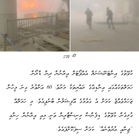
ފޮޓޯ: ބީބީސީ
ކުވޭތުގެ އިންޓަނޭޝަނަލް އެއާޕޯޓަށް އީރާނުން ދިން ޑްރޯން
ހަމަލާތަކެއްގައި އިންޑިއާގެ ރައްޔިތަކު މަރުވެ، 60 އަށްވުރެ ގިނަ މީހުން
ޒަހަމްވެއްޖެ ކަމަށް އެ ގައުމުގެ އޮފިޝަލުން ބުނެފިއެވެ. މި ހަމަލާއާ
ގުޅިގެން ކުވޭތުގެ ޑިފެންސް މިނިސްޓްރީން ވަނީ މިއީ އީރާނުން ހިންގި
“ޖިނާއީ އުދުވާނެއް” ކަމަށް ސިފަކޮށްފައެވެ.