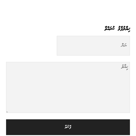
ޚިޔާލުފާޅު ކުރައްވާ