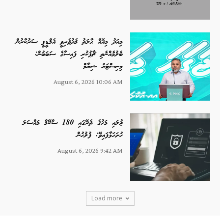
މިއަދު މިއޮއް ޙާލަތު މެދުވެރިވީ އެމްޑީޕީ ސަރުކާރުން
ބެލުމެއްނެތި ޗާޕުކުރި ފައިސާގެ ސަބަބުން:
މިނިސްޓަރު ޝިޔާމް
August 6, 2026 10:06 AM
ޖުލައި މަހުގެ ތެރޭގައި 180 ސްކޭމް މައްސަލަ
ހުށަހަޅާފައިވޭ: ފުލުހުން
August 6, 2026 9:42 AM
Load more