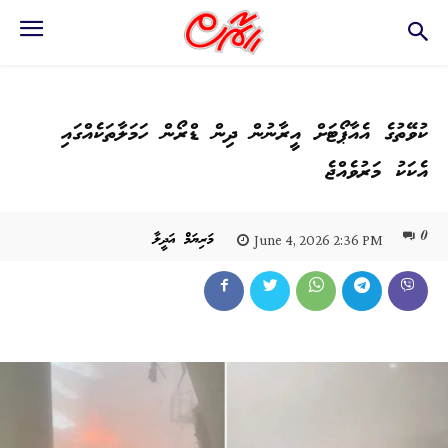
ކުވޭތުގެ އެއާޕޯޓަށް އީރާނުން ދިން ޑްރޯން ހަމަލާތަކެއްގައި
އެކަކު މަރުވެއްޖެ
0
މަރިޔަމް އަދީލާ
June 4, 2026 2:36 PM