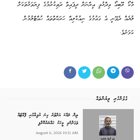
މާކޯ ރޫބިއޯ ވިދާޅުވީ އީރާނަށް ދީފައިވާ ދަތިކުރުމުގެ ފިޔަވަޅުތަކަށް
ލުޔެއް ދެވޭނީ އެ ގައުމުގެ ނިއުކްލިއާ ހަރަކާތްތައް ހުއްޓާލުމުން
ކަމަށެވެ.
ގުޅުންހުރި ލިޔުންތައް
ތިން ލައްކަ އަށްވުރެ ގިނަ ރުފިޔާހުރި ފޮއްޓެއް
ވަގަށްނެގި މީހަކު ހައްޔަރުކޮށްފި
August 6, 2026 10:11 AM