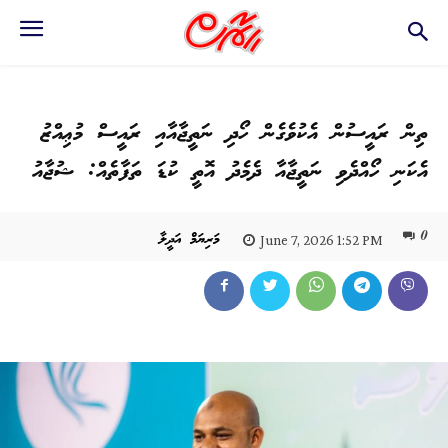
ތިން ރައީސުން އެކުވެގެން ހޯދި ނަތީޖާއާއި ރައީސް މުޢިއްޒު
އެކަނި ހޯއްދެވި ނަތީޖާއާ ދެމެދު އޮތީ ކުޑަ ތަފާތެއް: ޝުޖާއު
0
މަރިޔަމް އަދީލާ
June 7, 2026 1:52 PM