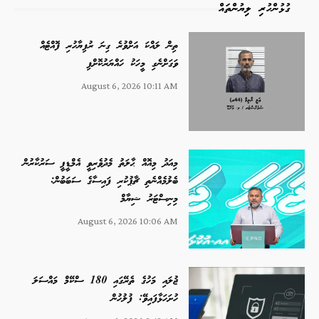
ގުޅުންހުރި ލިޔުންތައް
ތިން ލައްކަ އަށްވުރެ ގިނަ ރުފިޔާހުރި ފޮއްޓެއް
ވަގަށްނެގި މީހަކު ހައްޔަރުކޮށްފި
August 6, 2026 10:11 AM
މިއަދު މިއޮއް ޙާލަތު މެދުވެރިވީ އެމްޑީޕީ ސަރުކާރުން
ބެލުމެއްނެތި ޗާޕުކުރި ފައިސާގެ ސަބަބުން:
މިނިސްޓަރު ޝިޔާމް
August 6, 2026 10:06 AM
ޖުލައި މަހުގެ ތެރޭގައި 180 ސްކޭމް މައްސަލަ
ހުށަހަޅާފައިވޭ: ފުލުހުން