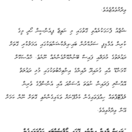
ވިދާޅުވެއްޖެއެވެ.
ޝުޖާއު ފާހަގަކުރެއްވި ގޮތުގައި މި ނަތީޖާ ޕީއެންސީން ހޯދީ މީގެ
ކުރިން އެމްޑީޕީ ސަރުކާރުން ބައި-އިލެކްޝަންތަކުގައި އަމަލުކުރި ގޮތަށް
ދައުލަތުގެ މުދަލާއި ފައިސާ ބޭނުންކޮށްގެންނެއް ނޫނެވެ. ޚާއްޞަކޮށް
ކޮމަންޑޫ އާއި ގުރައިދޫ ދާއިރާގެ އިންތިޚާބުތަކުގައި މުޅި ދައުލަތް
އޮއްސާލި ފަދައިން، ނުވަތަ އާސަންދަ އާއި އެންސްޕާގެ ވެރިން
ލެޕްޓޮޕްތައް ހިއްޕަވައިގެން ކެމްޕޭނަށް ވަޑައިގެންނެވި ގޮތަށް ނޫން ކަމަށް
އޭނާ ވިދާޅުވިއެވެ.
“ރައީސް ޔާމީން އިންނެވީ ގޭގައި ކޯލްސެންޓަރ ހައްދަވައިގެން