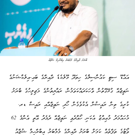
ބާރަށު ދާއިރާގެ މެމްބަރު އިބްރާހިމް ޝުޖާއު
އައްޑޫ ސިޓީ ކައުންސިލްގެ ހިތަދޫ މޫލެކެޑެ ދާއިރާގެ ބައި-އިލެކްޝަނުގެ
ނަތީޖާއާ ގުޅޭގޮތުން ވާހަކަދައްކަވަމުން، ރައްޔިތުންގެ މަޖިލީހުގެ ބާރަށު
ކުރީގެ ތިން ރައީސުން އެކުވެގެން ހޯދި ނަތީޖާއާއި ރައީސް ޑރ.
މުޙައްމަދު މުޢިއްޒު އެކަނި ހޯއްދެވި ނަތީޖާއާ ދެމެދު އޮތީ އެންމެ 62
ވޯޓުގެ ތަފާތެއް ކަމަށް ބާރަށު ދާއިރާގެ މެމްބަރު އިބްރާހިމް ޝުޖާއު