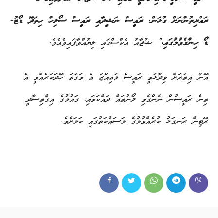
ރައްޔިތުންނަށް ގުޅަން. ރައީސް ނަޝީދާއި ރައީސް ސޯލިހް ހިތަދޫ ޑޯޓު-
ޑޯ ހިންގެވުމުގައި،”
ޝުޖާއު އެކްސްގައި ލިޔުއްވާފައިވެއެވެ.
އޭނާ އިތުރަށް ވިދާޅުވީ ރައީސް މުޢިއްޒު އެ ވަގުތު ހޭދަކުރެއްވީ އެ
ތިން ރައީސުން ނެންގެވި ލޯނުތައް ދައްކަވައި، ގައުމުގެ އިގްތިސާދީ
ރޭޓިން ރަނގަޅު ކުރެއްވުމުގެ މަސައްކަތުގައި ކަމަށެވެ.