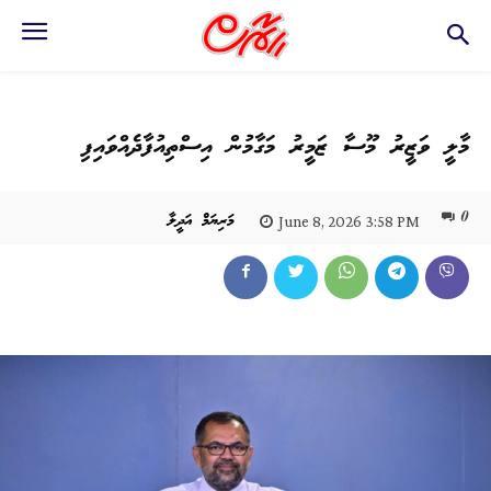
މާލީ ވަޒީރު މޫސާ ޒަމީރު މަގާމުން އިސްތިއުފާދެއްވައިފި
0
މަރިޔަމް އަދީލާ
June 8, 2026 3:58 PM