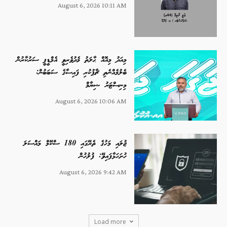
August 6, 2026 10:11 AM
މިއަދު މިއޮއް ޙާލަތު މެދުވެރިވީ އެމްޑީޕީ ސަރުކާރުން
ބެލުމެއްނެތި ޗާޕުކުރި ފައިސާގެ ސަބަބުން:
މިނިސްޓަރު ޝިޔާމް
August 6, 2026 10:06 AM
ޖުލައި މަހުގެ ތެރޭގައި 180 ސްކޭމް މައްސަލަ
ހުށަހަޅާފައިވޭ: ފުލުހުން
August 6, 2026 9:42 AM
Load more