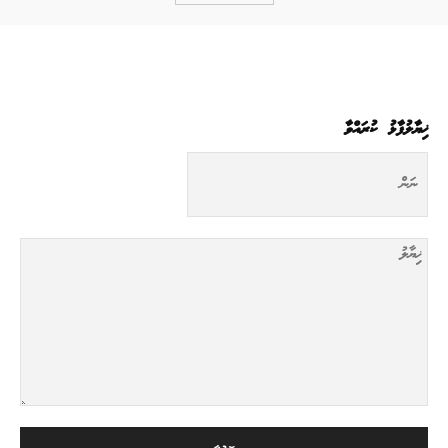
ޚިޔާލުފާޅު ކުރައްވާ