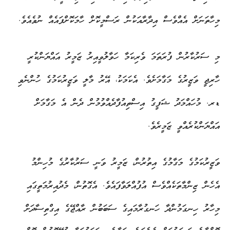
މިހާތަނަށް އެއްވެސް އިދާރާއަކުން ރަސްމީކޮށް ހާމަކޮށްފައެއް ނުވެއެވެ.
މި ސަރުކާރުން ފުރަތަމަ ވެރިކަމާ ހަވާލުވީއިރު ޒަމީރު އައްޔަންކުރީ
ހާރިޖީ ވަޒީރުގެ މަގާމަށެވެ. އެކަމަކު، އޭރު މާލީ ވަޒީރުކަމުގެ ހުންނެވި
ޑރ. މުހައްމަދު ޝަފީގު އިސްތިއުފާދެއްވުމުން ދެން އެ މަގާމަށް
އައްޔަންކުރެއްވީ ޒަމީރެވެ.
ވަޒީރުކަމުގެ މަގާމުގެ އިތުރުން، ޒަމީރު ވަނީ ސަރުކާރުގެ މުހިންމު
އެހެން ޒިންމާތަކެއްވެސް އުފުއްލަވާފައެވެ. އެގޮތުން، މެދުއިރުމަތީގައި
މިހާރު ހިނގަމުންދާ ހަނގުރާމައިގެ ސަބަބުން ރާއްޖޭގެ އިގްތިސާދަށް