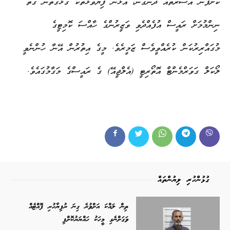
ކޮށްފާނެ އަސަރުތައް ދެނެގަނެ، އަޅާނެ ފިޔަވަޅުތަކާ ގުޅޭގޮތުން ގޮތް
ނިންމުމަށް ރައީސް އުފެއްދެވި ވަޒީރުންގެ ހާއްސަ ކޮމިޓީގެ
މުގައްރިރުކަން ކުރެއްވީވެސް ޒަމީރެވެ. މީގެ އިތުރުން އޭނާ ހުންނެވީ
ލޯކަލް ގަވަރްމެންޓް އޮތޯރިޓީ (އެލްޖީއޭ) ގެ ރައީސްގެ މަގާމުގައެވެ.
ގުޅުންހުރި ލިޔުންތައް
ތިން ލައްކަ އަށްވުރެ ގިނަ ރުފިޔާހުރި ފޮއްޓެއް
ވަގަށްނެގި މީހަކު ހައްޔަރުކޮށްފި