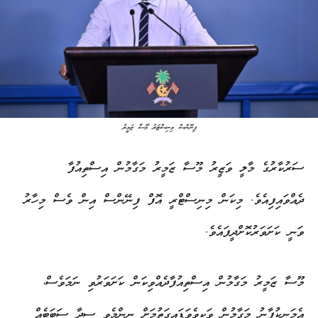
ފިނޭންސް މިނިސްޓަރު މޫސާ ޒަމީރު
ސަރުކާރުގެ މާލީ ވަޒީރު މޫސާ ޒަމީރު މަގާމުން އިސްތިއުފާ
ދެއްވައިފިއެވެ. މިކަން މިނިސްޓްރީ އޮފް ފިނޭންސް އިން ވެސް މިހާރު
ވަނީ ކަށަވަރުކޮށްދީފައެވެ.
މޫސާ ޒަމީރު މަގާމުން އިސްތިއުފާދެއްވިކަން ކަށަވަރުވި ނަމަވެސް،
އެމަނިކުފާނު މަގާމުން ވަކިވެވަޑައިގަތުމަށް ނިންމެވި ސީދާ ސަބަބެއް