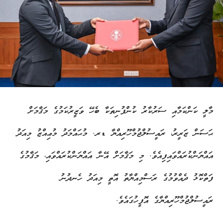
މާލީ ކަންކަމާއި ސަރުކާރު ކުންފުނިތަކާ ބެހޭ ވަޒީރުކަމުގެ މަޤާމަށް
ޙަސަން ޒަރީރު، ރައީސުލްޖުމްހޫރިއްޔާ ޑރ. މުޙައްމަދު މުޢިއްޒު މިއަދު
އައްޔަންކުރައްވައިފިއެވެ. މި މަޤާމަށް އޭނާ އައްޔަންކުރައްވައި، މަޤާމުގެ
ފަތްކޮޅު ދެއްވުމުގެ ރަސްމިއްޔާތު އޮތީ މިއަދު ހެނދުނު
ރައީސުލްޖުމްހޫރިއްޔާގެ އޮފީހުގައެވެ.