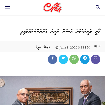
މާލީ ވަޒީރުކަމަށް ޙަސަން ޒަރީރު އައްޔަންކުރައްވައިފި
0
މަރިޔަމް އަދީލާ
June 8, 2026 3:58 PM