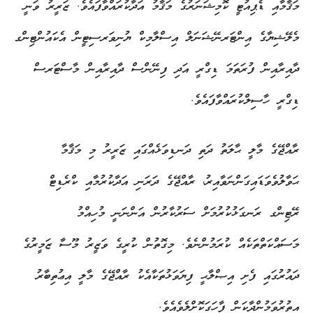
މަޤާމާއި ޑެޕިއުޓީ ކޮމިޝަނަރުގެ މަޤާމު އަދާކުރައްވާފައެވެ. ޒަރީރު ވަނީ
މެލޭޝިޔާގެ އިންޓަރނޭޝަނަލް އިސްލާމިކް ޔުނިވަރސިޓީން އެކައުންޓިންގ
ދާއިރާއިން ފުރަތަމަ ޑިގްރީ އަދި ފިނޭންސް ދާއިރާއިން މާސްޓަރސް
ޑިގްރީ ހާސިލްކުރައްވާފައެވެ.
ރާއްޖޭގެ މާލީ ޙާލަތު ދަތި ދަނޑިވަޅެއްގައި ޒަރީރު މި މަޤާމާ
ޙަވާލުވެވަޑައިގަންނަވާއިރު، ރާއްޖޭގެ ދަރަނި އަދާކުރުމާއި ކްރެޑިޓް
ރޭޓިންގ ރަނގަޅުކުރުމަށް ސަރުކާރުން އަންނަނީ މުހިއްމު
މަސައްކަތްތަކެއް ކުރަމުންނެވެ. މިގޮތުން ކުރީގެ ވަޒީރު މޫސާ ޒަމީރުގެ
ދައުރުގައި ފެށި އިޞްލާޙީ ފިޔަވަޅުތަކާއެކު ރާއްޖޭގެ މާލީ އިޢުތިބާރު
އިތުރުވަމުންދާކަން ފާހަގަކޮށްލެވެއެވެ.