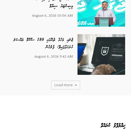
މިނިސްޓަރު ޝިޔާމް
August 6, 2026 10:06 AM
ޖުލައި މަހުގެ ތެރޭގައި 180 ސްކޭމް މައްސަލަ
ހުށަހަޅާފައިވޭ: ފުލުހުން
August 6, 2026 9:42 AM
Load more
ޚިޔާލުފާޅު ކުރައްވާ