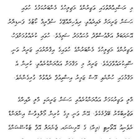
މި ރަސްމިއްޔާތުގައި ވަޒީރުންގެ މަޖިލީހުގެ މެންބަރުކަމުގެ ހުވައި
ޙަސަން ޒަރީރަށް ލައިދެއްވީ، ދިވެހިރާއްޖޭގެ ސުޕްރީމް ކޯޓުގެ ފަނޑިޔާރު
އޮނަރަބަލް އަލްއުސްތާޛު މުޙައްމަދު ސަލީމެވެ. ހުވައި ކުރެއްވުމަށްފަހު،
ވަޒީރުންގެ މަޖިލީހުގެ މެންބަރުންގެ ހުވައިގެ އިޤްރާރުގައި ޒަރީރު ވަނީ
ސޮއިކުރައްވާފައެވެ. ޒަރީރު މި މަޤާމަށް އައްޔަންކުރެއްވީ، ކުރިން އެ
މަޤާމުގައި ހުންނެވި މޫސާ ޒަމީރު އިސްތިއުފާ ދެއްވުމާ ގުޅިގެންނެވެ.
މާލީ ވަޒީރުކަމަށް އައްޔަންކުރެއްވި ޙަސަން ޒަރީރަކީ މާލީ ދާއިރާގެ
ތަޖުރިބާކާރު ބޭފުޅެކެވެ. އޭނާ ވަނީ މީގެ ކުރިން މޯލްޑިވްސް އިންލަންޑް
ރެވެނިއު އޮތޯރިޓީ (މީރާ) ގެ ކޮމިޝަނަރ ޖެނެރަލް އޮފް ޓެކްސޭޝަންގެ