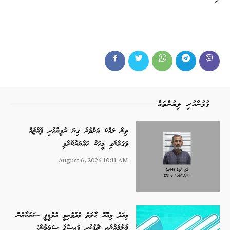
ގުޅުންހުރި ލިޔުންތައް
ތިން ލައްކަ އަށްވުރެ ގިނަ ރުފިޔާހުރި ފޮއްޓެއް
ވަގަށްނެގި މީހަކު ހައްޔަރުކޮށްފި
August 6, 2026 10:11 AM
މިއަދު މިއޮއް ޙާލަތު މެދުވެރިވީ އެމްޑީޕީ ސަރުކާރުން
ބެލުމެއްނެތި ޗާޕުކުރި ފައިސާގެ ސަބަބުން: