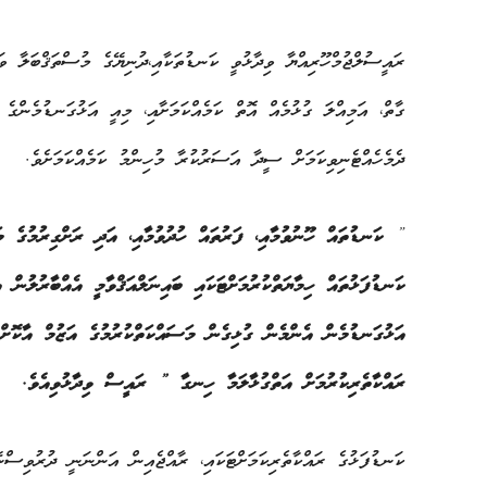
ރައީސުލްޖުމްހޫރިއްޔާ ވިދާޅުވީ ކަނޑުތަކާއި،ދުނިޔޭގެ މުސްތަޤްބަލާ ވ
ގާތް، އަމިއްލަ ގުޅުމެއް އޮތް ކަމެއްކަމަށާއި، މިއީ އަޅުގަނޑުމެންގެ އ
ދެމެހެއްޓެނިވިކަމަށް ސީދާ އަސަރުކުރާ މުހިންމު ކަމެއްކަމަށެވެ.
”
ކަނޑުތައް ހޫނުވުމާއި، ފަރުތައް ހުދުވުމާއި، އަދި ރަށްގިރުމުގެ މ
ކަނޑުފަޅުތައް ހިމާޔަތްކުރުމަށްޓަކައި ބައިނަލްއަޤްވާމީ އެއްބާރުލުން 
އަޅުގަނޑުމެން އެންމެން ގުޅިގެން މަސައްކަތްކުރުމުގެ އަޒުމް އާކޮށް
ރައްކާތެރިކުރުމަށް އަތްގުޅާލަމާ ހިނގާ ” ރައީސް ވިދާޅުވިއެވެ.
ކަނޑުފަޅުގެ ރައްކާތެރިކަމަށްޓަކައި، ރާއްޖެއިން އަންނަނީ ދުރުވިސް