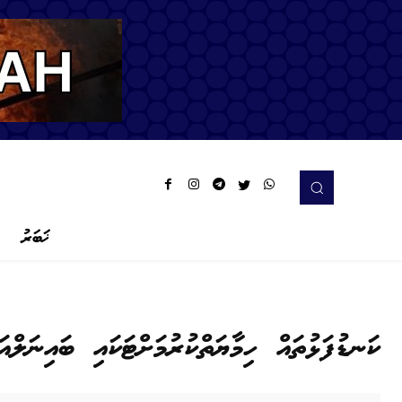
ޚަބަރު
ކަނޑުފަޅުތައް ހިމާޔަތްކުރުމަށްޓަކައި ބައިނަލް