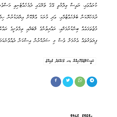
ކުރައްވައި، ރައީސް ވިދާޅުވީ އޭގެ ތެރޭގައި ދެމެހެއްޓެނިވި މަސްވެރި
ދުޅަހެޔޮކަން ބެލެހެއްޓުމާއި، އަދި މުރަކަ އާލާކޮށް އިޔާދަކުރުން ހި
މުޖުތަމަޢެއް ބިނާކުރުމަށާއި، ރައްޔިތުންގެ ލާބަޔާއި ތިމާވެށީގެ ރައްކާ
ފިޔަވަޅުތައް އެޅުމަށް ވެސް މި ސަރުކާރުން އިސްކަން ދެއްވާނެކަމަ
ރައީސުލްޖުމުހޫރިއްޔާ ޑރ މުހައްމަދު މުއިއްޒު
ޚިޔާލުފާޅު ކުރައްވާ