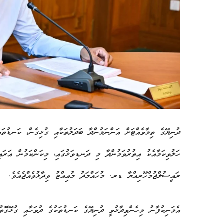
ދުނިޔޭގެ ތިމާވެއްޓަށް އަންނަމުންދާ ބަދަލުތަކާއި ގުޅިގެން، ކަނޑުތައ
ހަލުވިކަމާއެކު އިތުރުވަމުންދާ މި ދަނޑިވަޅުގައި، މިކަންކަމުން އަރައި
ރައީސުލްޖުމްހޫރިއްޔާ ޑރ. މުހައްމަދު މުޢިއްޒު ވިދާޅުވެއްޖެއެވެ.
އެމަނިކުފާނު މިހެންވިދާޅުވީ ދުނިޔޭގެ ކަނޑުތަކުގެ ދުވަހާއި ގުޅޭގޮތ