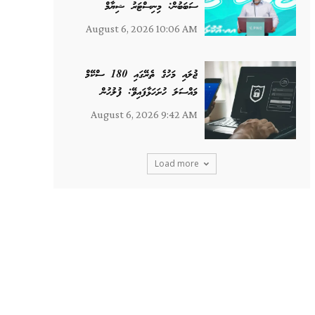
ސަބަބުން: މިނިސްޓަރު ޝިޔާމް
August 6, 2026 10:06 AM
ޖުލައި މަހުގެ ތެރޭގައި 180 ސްކޭމް
މައްސަލަ ހުށަހަޅާފައިވޭ: ފުލުހުން
August 6, 2026 9:42 AM
Load more