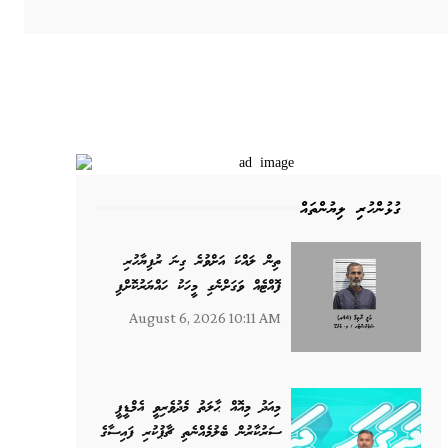
ގުޅުންހުރި ލިޔުންތައް
ތިން ލައްކަ އަށްވުރެ ގިނަ ރުފިޔާހުރި
ފޮއްޓެއް ވަގަށްނެގި މީހަކު ހައްޔަރުކޮށްފި
August 6, 2026 10:11 AM
މިއަދު މިއޮއް ޙާލަތު މެދުވެރިވީ އެމްޑީޕީ
ސަރުކާރުން ބެލުމެއްނެތި ޗާޕުކުރި ފައިސާގެ