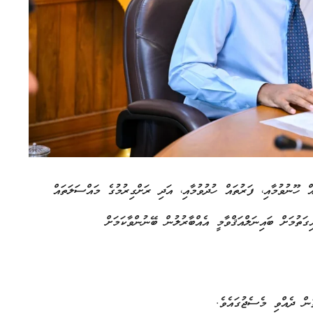
ް ހޫނުވުމާއި، ފަރުތައް ހުދުވުމާއި، އަދި ރަށްގިރުމުގެ މައްސަލަތައް
ގަތުމަށް ބައިނަލްއަޤްވާމީ އެއްބާރުލުން ބޭނުންވާކަމަށް
ުން ދެއްވި މެސެޖުގައެވެ.