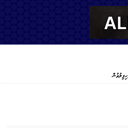
ހިފިލުވުން