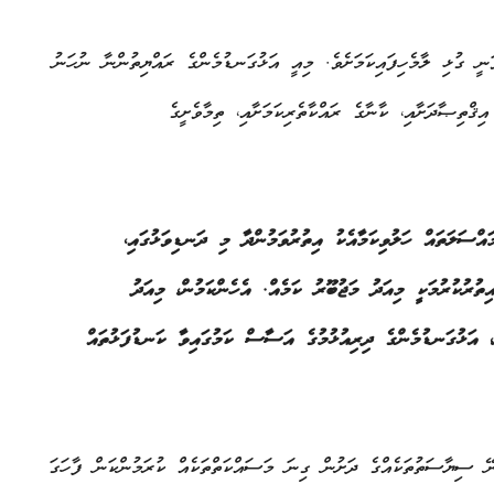
ަނީ ގުޅި ލާމެހިފައިކަމަށެވެ. މިއީ އަޅުގަނޑުމެންގެ ރައްޔިތުންނާ ނުހަނު
ިޤްތިޞާދަށާއި، ކާނާގެ ރައްކާތެރިކަމަށާއި، ތިމާވެށީގެ
ައްސަލަތައް ހަލުވިކަމާއެކު އިތުރުވަމުންދާ މި ދަނޑިވަޅުގައި،
އިތުރުކުރުމަކީ މިއަދު މަޖުބޫރު ކަމެއް. އެހެންކަމުން، މިއަދު
، އަޅުގަނޑުމެންގެ ދިރިއުޅުމުގެ އަސާސް ކަމުގައިވާ ކަނޑުފަޅުތައް
ނޭ ސިޔާސަތުތަކެއްގެ ދަށުން ގިނަ މަސައްކަތްތަކެއް ކުރަމުންކަން ފާހަގަ