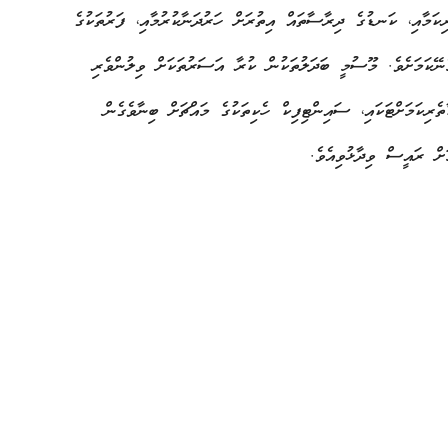
ކަމާއި، ކަނޑުގެ ދިރާސާތައް އިތުރަށް ހަރުދަނާކުރުމާއި، ފަރުތަކުގެ
މެނޭކަމަށެވެ. މޫސުމީ ބަދަލުތަކުން ކުރާ އަސަރުތަކަށް ވިލުންވެރި
ތެރިކަމަށްޓަކައި، ސައިންޓިފިކް ހެކިތަކުގެ މައްޗަށް ބިނާވެގެން
ށް ރައީސް ވިދާޅުވިއެވެ.