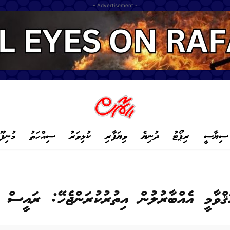
- Advertisement -
ސިޔާސީ
ރިޕޯޓު
ދުނިޔެ
ވިޔަފާރި
ކުޅިވަރު
ސިއްހަތު
މުނިފޫ
އަޤްވާމީ އެއްބާރުލުން އިތުރުކުރަންޖެހޭ: ރައީސް