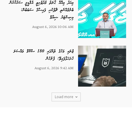
މިއަދު މިއޮއް ޙާލަތު މެދުވެރިވީ އެމްޑީޕީ ސަރުކާރުން
ބެލުމެއްނެތި ޗާޕުކުރި ފައިސާގެ ސަބަބުން:
މިނިސްޓަރު ޝިޔާމް
August 6, 2026 10:06 AM
ޖުލައި މަހުގެ ތެރޭގައި 180 ސްކޭމް މައްސަލަ
ހުށަހަޅާފައިވޭ: ފުލުހުން
August 6, 2026 9:42 AM
Load more