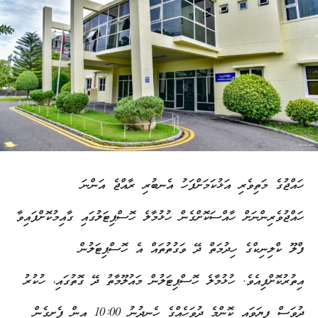
ހައްޖުގެ މަތިވެރި އަޅުކަމަށްފަހު އެނބުރި ރާއްޖެ އަންނަ
ހައްޖުވެރިންނަށް ހާއްސަކޮށްގެން ހުޅުމާލެ ހޮސްޕިޓަލުގައި ގާއިމުކޮށްފައިވާ
ފްލޫ ކްލިނިކްގެ ހިދުމަތް ދޭ ވަގުތުތައް އެ ހޮސްޕިޓަލުން
އިތުރުކޮށްފިއެވެ. ހުޅުމާލެ ހޮސްޕިޓަލުން މައުލޫމާތު ދޭ ގޮތުގައި، ހުކުރު
ދުވަސް ފިޔަވައި ކޮންމެ ދުވަހެއްގެ ހެނދުނު 10:00 އިން ފެށިގެން