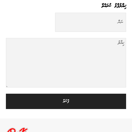
ޚިޔާލުފާޅު ކުރައްވާ