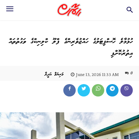
ހުޅުމާލެ ހޮސްޕިޓަލުގެ ހައްޖުވެރިންގެ ފްލޫ ކްލިނިކްގެ ވަގުތުތައް
އިތުރުކޮށްފި
0
މަރިޔަމް އަދީލާ
June 13, 2026 11:33 AM