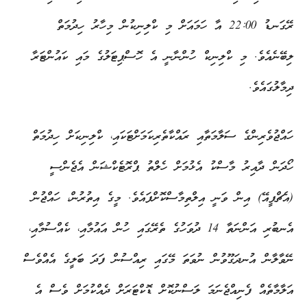
ރޭގަނޑު 22:00 އާ ހަމައަށް މި ކްލިނިކުން މިހާރު ހިދުމަތް
ލިބޭނެއެވެ. މި ކްލިނިކް ހުންނާނީ އެ ހޮސްޕިޓަލުގެ މައި ކައުންޓަރާ
ދިމާލުގައެވެ.
ހައްޖުވެރިންގެ ސަލާމަތާއި ރައްކާތެރިކަމަށްޓަކައި، ކްލިނިކަށް ހިދުމަތް
ހޯދަން ދާއިރު މާސްކު އެޅުމަށް ހެލްތު ޕްރޮޓެކްޝަން އެޖެންސީ
(އެޗްޕީއޭ) އިން ވަނީ އިލްތިމާސްކޮށްފައެވެ. މީގެ އިތުރުން، ހައްޖުން
އެނބުރި އަންނަތާ 14 ދުވަހުގެ ތެރޭގައި ހުން އައުމާއި، ކެއްސުމާއި،
ނޭވާލާން އުނދަގޫވުން ނުވަތަ މޭގައި ރިއްސުން ފަދަ ބަލީގެ އެއްވެސް
އަލާމާތެއް ފެނިއްޖެނަމަ ލަސްނުކޮށް ޑޮކްޓަރަށް ދެއްކުމަށް ވެސް އެ