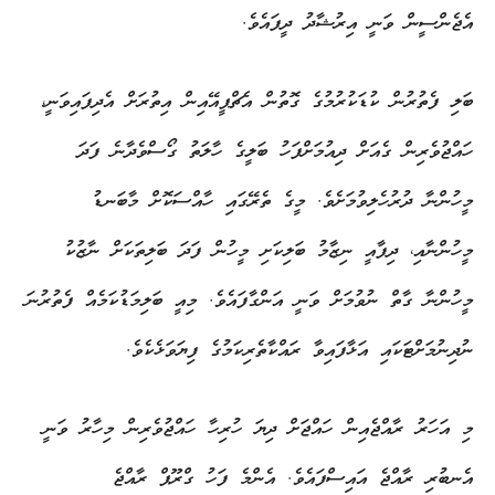
އެޖެންސީން ވަނީ އިރުޝާދު ދީފައެވެ.
ބަލި ފެތުރުން ކުޑަކުރުމުގެ ގޮތުން އެޗްޕީއޭއިން އިތުރަށް އެދިފައިވަނީ،
ހައްޖުވެރިން ގެއަށް ދިއުމަށްފަހު ބަލީގެ ހާލަތު ގޯސްވެދާނެ ފަދަ
މީހުންނާ ދުރުހެލިވުމަށެވެ. މީގެ ތެރޭގައި ހާއްސަކޮށް މާބަނޑު
މީހުންނާއި، ދިފާއީ ނިޒާމު ބަލިކަށި މީހުން ފަދަ ބަލިތަކަށް ނާޒުކު
މީހުންނާ ގާތް ނުވުމަށް ވަނީ އަންގާފައެވެ. މިއީ ބަލިމަޑުކަމެއް ފެތުރުނަ
ނުދިނުމަށްޓަކައި އަޅާފައިވާ ރައްކާތެރިކަމުގެ ފިޔަވަޅެކެވެ.
މި އަހަރު ރާއްޖެއިން ހައްޖަށް ދިޔަ ހުރިހާ ހައްޖުވެރިން މިހާރު ވަނީ
އެނބުރި ރާއްޖެ އައިސްފައެވެ. އެންމެ ފަހު ގްރޫޕް ރާއްޖެ