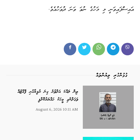
އައިސްފައިވަނީ މި މަހުގެ ނުވަ ވަނަ ދުވަހުއެވެ.
ގުޅުންހުރި ލިޔުންތައް
ތިން ލައްކަ އަށްވުރެ ގިނަ ރުފިޔާހުރި ފޮއްޓެއް
ވަގަށްނެގި މީހަކު ހައްޔަރުކޮށްފި
August 6, 2026 10:11 AM