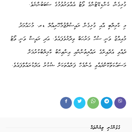
ގުޅިގެން، ކެންޑިޑޭޓުންގެ ވޯޓު އެއްވަރުވުމުގެ ސަބަބުންނެވެ.
މި ކާމިޔާބީ އާއި ގުޅިގެން ރައީސުލްޖުމްހޫރިއްޔާ ޑރ. މުހައްމަދު
މުއިއްޒު ވަނީ ސުހާ މަރުހަބާ ވިދާޅުވެފައެވެ. އަދި ރައީސް ވަނީ ވޯޓު
ދެއްވި އެދާއިރާގެ ރައްޔިތުންނާއި އިންތިހާބު ކާމިޔާބުކުރުމަށް
މަސައްކަތްކޮށްދެއްވި އެންމެހާ ފަރާއްތަކަށް ޝުކުރު އަދާކުރައްވާފައެވެ.
ގުޅުންހުރި ލިޔުންތައް