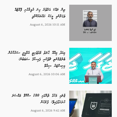
ތިން ލައްކަ އަށްވުރެ ގިނަ ރުފިޔާހުރި ފޮއްޓެއް
ވަގަށްނެގި މީހަކު ހައްޔަރުކޮށްފި
August 6, 2026 10:11 AM
މިއަދު މިއޮއް ޙާލަތު މެދުވެރިވީ އެމްޑީޕީ ސަރުކާރުން
ބެލުމެއްނެތި ޗާޕުކުރި ފައިސާގެ ސަބަބުން:
މިނިސްޓަރު ޝިޔާމް
August 6, 2026 10:06 AM
ޖުލައި މަހުގެ ތެރޭގައި 180 ސްކޭމް މައްސަލަ
ހުށަހަޅާފައިވޭ: ފުލުހުން
August 6, 2026 9:42 AM