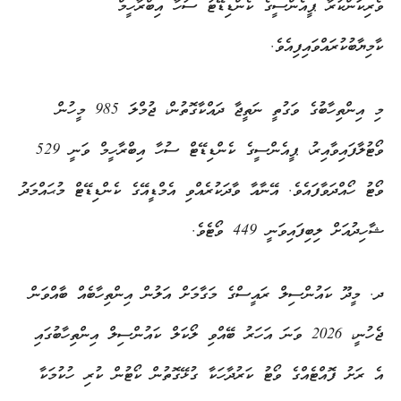
ވެރިކަންކުރާ ޕީއެންސީގެ ކެންޑިޑޭޓު ސުހާ އިބްރާހީމް
ކާމިޔާބުކުރައްވައިފިއެވެ.
މި އިންތިހާބުގެ ވަގުތީ ނަތީޖާ ދައްކާގޮތުން، ޖުމްލަ 985 މީހުން
ވޯޓުލާފައިވާއިރު، ޕީއެންސީގެ ކެންޑިޑޭޓް ސުހާ އިބްރާހީމް ވަނީ 529
ވޯޓު ހޯއްދަވާފައެވެ. އޭނާއާ ވާދަކުރެއްވި އެމްޑީއޭގެ ކެންޑިޑޭޓް މުޙައްމަދު
ޝާހިދުއަށް ލިބިފައިވަނީ 449 ވޯޓެވެ.
ދ. މީދޫ ކައުންސިލް ރައީސްގެ މަގާމަށް އަލުން އިންތިހާބެއް ބާއްވަން
ޖެހުނީ، 2026 ވަނަ އަހަރު ބޭއްވި ލޯކަލް ކައުންސިލް އިންތިހާބުގައި
އެ ރަށު ފޮއްޓެއްގެ ވޯޓު ކަރުދާހަކާ ގުޅޭގޮތުން ކޯޓުން ކުރި ހުކުމަކާ