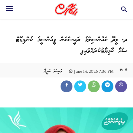
ދ. މީދޫ ކައުންސިލްގެ ރައީސްކަން ޕީއެންސީގެ ކެންޑިޑޭޓް
ސުހާ ކާމިޔާބުކުރައްވައިފި
0
މަރިޔަމް އަދީލާ
June 14, 2026 7:36 PM