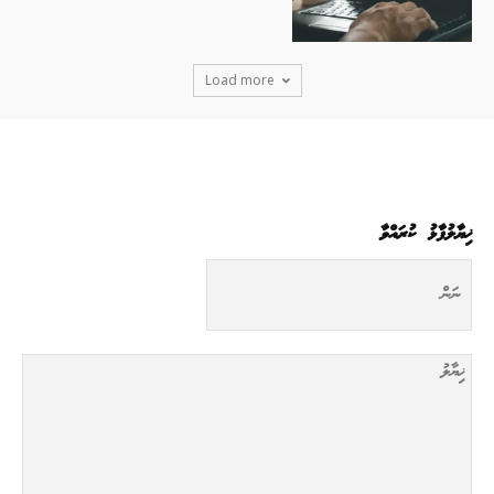
Load more
ޚިޔާލުފާޅު ކުރައްވާ