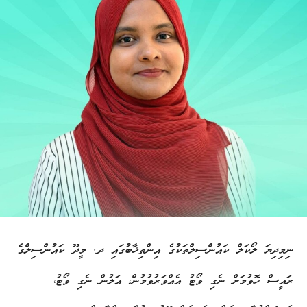
ނިމިދިޔަ ލޯކަލް ކައުންސިލްތަކުގެ އިންތިޚާބުގައި ދ. މީދޫ ކައުންސިލްގެ
ރައީސް ހޮވުމަށް ނެގި ވޯޓު އެއްވަރުވުމުން، އަލުން ނެގި ވޯޓު،