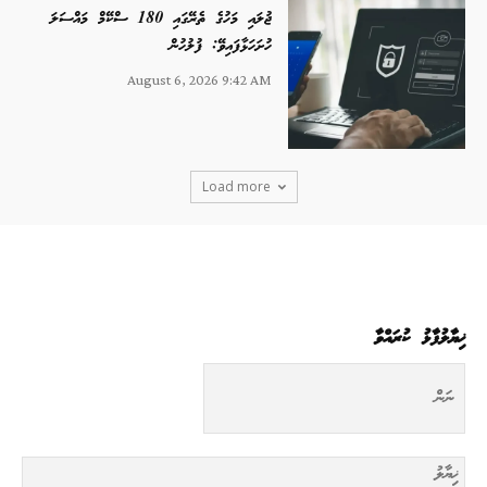
ޖުލައި މަހުގެ ތެރޭގައި 180 ސްކޭމް މައްސަލަ
ހުށަހަޅާފައިވޭ: ފުލުހުން
August 6, 2026 9:42 AM
Load more
ޚިޔާލުފާޅު ކުރައްވާ