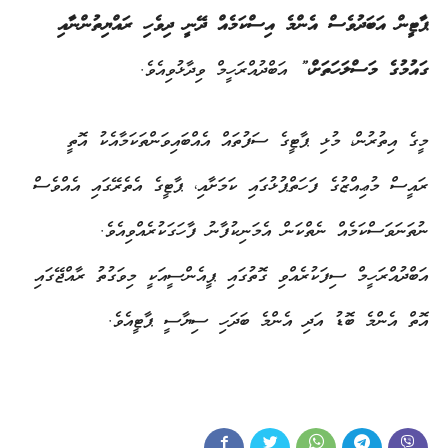
ޕާޓީން އަބަދުވެސް އެންމެ އިސްކަމެއް ދޭނީ ދިވެހި ރައްޔިތުންނާއި
ގައުމުގެ މަސްލަހަތަށް،”
އަބްދުއްރަހީމް ވިދާޅުވިއެވެ.
މީގެ އިތުރުން، މުޅި ޕާޓީގެ ސަފުތައް އެއްބައިވަންތަކަމާއެކު އޮތީ
ރައީސް މުޢިއްޒުގެ ފަހަތްޕުޅުގައި ކަމަށާއި، ޕާޓީގެ އެތެރޭގައި އެއްވެސް
ނުތަނަވަސްކަމެއް ނެތްކަން އެމަނިކުފާނު ފާހަގަކުރެއްވިއެވެ.
އަބްދުއްރަހީމް ސިފަކުރެއްވި ގޮތުގައި ޕީއެންސީއަކީ މިވަގުތު ރާއްޖޭގައި
އޮތް އެންމެ ބޮޑު އަދި އެންމެ ބަދަހި ސިޔާސީ ޕާޓީއެވެ.