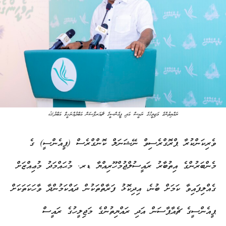
ރައްޔިތުންގެ މަޖިލީހުގެ ރައީސް އަދި ޕީއެންސީގެ ޗެއަރޕާސަން އަބްދުއްރަހީމް އަބްދުﷲ
ވެރިކަންކުރާ ޕްރޮގްރެސިވް ނޭޝަނަލް ކޮންގްރެސް (ޕީއެންސީ) ގެ
މެންބަރުންގެ އިތުބާރު ރައީސުލްޖުމްހޫރިއްޔާ ޑރ. މުޙައްމަދު މުޢިއްޒަށް
ގެއްލިފައިވާ ކަމަށް ބުނެ، އިދިކޮޅު ފަރާތްތަކުން ދައްކަމުންދާ ވާހަކަތަކަށް
ޕީއެންސީގެ ޗެއާޕާސަން އަދި ރައްޔިތުންގެ މަޖިލީހުގެ ރައީސް