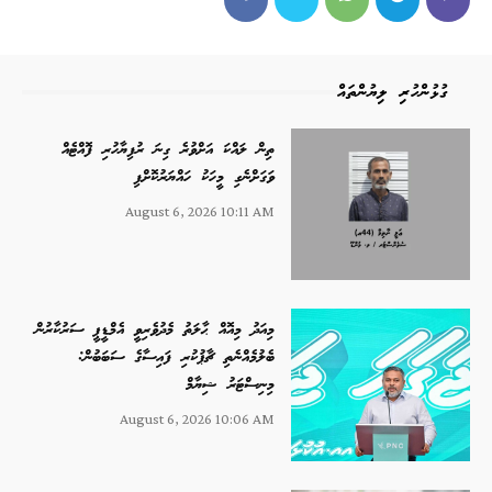
ގުޅުންހުރި ލިޔުންތައް
ތިން ލައްކަ އަށްވުރެ ގިނަ ރުފިޔާހުރި ފޮއްޓެއް
ވަގަށްނެގި މީހަކު ހައްޔަރުކޮށްފި
August 6, 2026 10:11 AM
މިއަދު މިއޮއް ޙާލަތު މެދުވެރިވީ އެމްޑީޕީ ސަރުކާރުން
ބެލުމެއްނެތި ޗާޕުކުރި ފައިސާގެ ސަބަބުން:
މިނިސްޓަރު ޝިޔާމް
August 6, 2026 10:06 AM