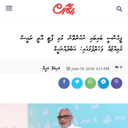
ޕީއެންސީ ބައިބައި ނުކުރެވޭނެ، މުޅި ޕާޓީ އޮތީ ރައީސް
މުޢިއްޒުގެ ފަހަތްޕުޅުގައި: އަބްދުއްރަހީމް
0
މަރިޔަމް އަދީލާ
June 19, 2026 2:53 PM