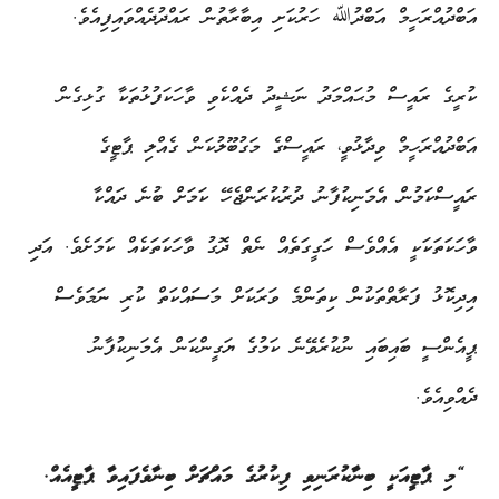
އަބްދުއްރަހީމް އަބްދުﷲ ހަރުކަށި އިބާރާތުން ރައްދުދެއްވައިފިއެވެ.
ކުރީގެ ރައީސް މުޙައްމަދު ނަޝީދު ދެއްކެވި ވާހަކަފުޅުތަކާ ގުޅިގެން
އަބްދުއްރަހީމް ވިދާޅުވީ، ރައީސްގެ މަގުބޫލުކަން ގެއްލި ޕާޓީގެ
ރައީސްކަމުން އެމަނިކުފާނު ދުރުކުރަންޖެހޭ ކަމަށް ބުނެ ދައްކާ
ވާހަކަތަކަކީ އެއްވެސް ހަގީގަތެއް ނެތް ދޮގު ވާހަކަތަކެއް ކަމަށެވެ. އަދި
އިދިކޮޅު ފަރާތްތަކުން ކިތަންމެ ވަރަކަށް މަސައްކަތް ކުރި ނަމަވެސް
ޕީއެންސީ ބައިބައި ނުކުރެވޭނެ ކަމުގެ ޔަގީންކަން އެމަނިކުފާނު
ދެއްވިއެވެ.
“މި ޕާޓީއަކީ ބިނާކުރަނިވި ފިކުރުގެ މައްޗަށް ބިނާވެފައިވާ ޕާޓީއެއް.