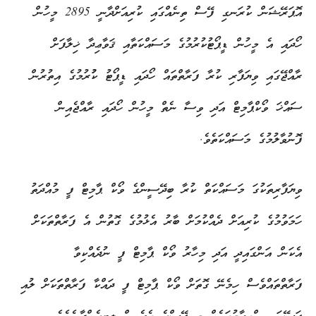
އޮޕަރޭޝަން ކުރަނގި ފޭސް ތިނެއްގައި ކުރިއަށްދާނީ 2895 މީހުން
ހޯދައި އެ މީހުން ޑީޕޯޓުކުރުމުގެ މަސައްކަތާއި ޤަވާޢިދާ ޚިލާފަށް
ރާއްޖޭގައި ވިޔަފާރި ކުރާ ފަރާތްތައް ހޯދައި ޑީޕޯޓު ކުުރުމުގެ އިތުރުން
ސައްޚަ ވޯކްޕާމިޓް އަދި ވިސާ ނެތް މީހުން ހޯދައި ރާއްޖެއިން
ފޮނުވާލުމުގެ މަސައްކަތެވެ.
ވިޔަފާރިތަކުގަ މަސައްކަތް ކުރާ ބިދޭސީންގެ ވޯކް ޕާމިޓް ފީ މުއްދަތު
ހަމަވުމުގެ ކުރިއަށް ދެއްކުމަށް ބާރު އެޅުމުގެ ގޮތުން އެ ފަރާތްތަކަށް
އެކަން އަންގައިދީ އަދި މިހާރު ވޯކް ޕާމިޓް ފީ ނުދެއްކިވާ
ފަރާތްތައްވެސް ހިމެނޭ ގޮތަށް ވޯކް ޕާމިޓް ފީ ދައްކާ ފަރާތްތަަކަށް ލުއި