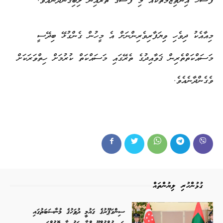
ފަސޭހަ އިންތިޒާމުތަކެއް މި ފޭސްގެ ތެރެއިން ލިބިގެންދާނެއެވެ.
މިއާއެކު ދިވެހި ވިޔަފާރިވެރިންނަށް އެ މީހުން ގެންގުޅޭ ބިދޭސީ
މަސައްކަތްތެރިން ޤަވާއިދުގެ ތެރޭގައި މަސައްކަތް ކުރުމަށް ހިތްވަރަކަށް
ވެގެންދާނެއެވެ.
ގުޅުންހުރި ލިޔުންތައް
ސިންގަޕޫރުގެ ގައުމީ ދުވަހުގެ މުނާސަބަތުގައި