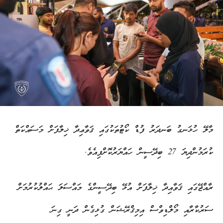
މާލޭ ހުޅަނގު ބަނދަރު ފުޑް ކޯޓުތަކުގައި ޤަވާޢިދާ ޚިލާފަށް މަސައްކަތް
ކުރަމުންދިޔަ 27 ބިދޭސީން ހައްޔަރުކޮށްފިއެވެ.
ރާއްޖޭގައި ޤަވާއިދާ ޚިލާފަށް އުޅޭ ބިދޭސީންގެ މައްސަލަ ޙައްލުކުރުމަށް
ސަރުކާރާއި މޯލްޑިވްސް އިމިޤްރޭޝަން ގުޅިގެން ދަނީ ގިނަ