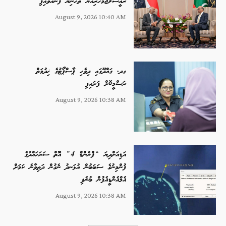
ރައީސުލްޖުމްހޫރިއްޔާ ތަހުނިޔާ ފޮނުއްވައިފި
August 9, 2026 10:40 AM
ގދ. ގައްދޫގައި ދިވެހި ޕާސްޕޯޓުގެ ޚިދުމަތް
ރަސްމީކޮށް ފަށައިފި
August 9, 2026 10:38 AM
އަޑިއަށްދިޔަ “ފްރެންޑް 4” އޮތް ސަރަހައްދުގެ
ފުންމިނުގެ ސަބަބުން އުޅަނދު ނެގުން ދަތިވާނެ ކަމަށް
އެމްއެންޑީއެފުން ބުނެފި
August 9, 2026 10:38 AM