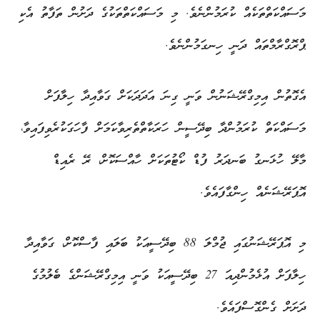
މަސައްކަތްތަކެއް ކުރަމުންނެވެ. މި މަސައްކަތްތަކުގެ ދަށުން ތަފާތު އެކި
ޕްރޮގްރާމްތައް ދަނީ ހިނގަމުންނެވެ.
އެގޮތުން އިމިގްރޭޝަނުން ވަނީ ގިނަ އަދަދަކަށް ގަވާއިދާ ހިލާފަށް
މަސައްކަތް ކުރަމުންދާ ބިދޭސީން ހަރަކާތްތެރިވާކަމަށް ފާހަގަކުރެވިފައިވާ،
މާލޭ ހުޅަނގު ބަނދަރު ފުޑް ކޯޓުތަކަށް ހާއްސަކޮށް، ރޭ ރެއިޑް
އޮޕަރޭޝަނެއް ހިންގާފައެވެ.
މި އޮޕަރޭޝަނުގައި ޖުމްލަ 88 ބިދޭސީއަކު ބަލައި ފާސްކޮށް، ގަވާއިދާ
ހިލާފަށް އުޅެމުންދިއަ 27 ބިދޭސީއަކު ވަނީ އިމިގްރޭޝަންގެ ބެލުމުގެ
ދަށަށް ގެންގޮސްފައެވެ.