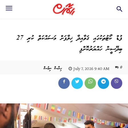
ފުޑް ކޯޓުތަކުގައި ޤަވާއިދާ ޚިލާފަށް މަސައްކަތް ކުރި 27
ބިދޭސީން ހައްޔަރުކޮށްފި
0
ހިރާސް ނިއުސް
July 7, 2026 9:40 AM