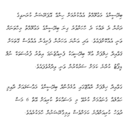
ބިދޭސީންގެ މަޢުލޫމާތު އެއްކުރުމަށް ހިންގާ އޮޕަރޭޝަން ކުރަނގީގެ
ދަށުން ދެ ލައްކަ ދެ ހާހަށްވުރެ ގިނަ ބިދޭސީންގެ މަޢުލޫމާތު މިހާތަނަށް
ވަނީ އެއްކޮށްފައެވެ. އަދި އަންނަ އަހަރުން ފެށިގެން އެއްވެސް ގޮތަކަށް
ޤަވާއިދާ ޚިލާފަށް އުޅޭ ބިދޭސީއަކު ފެނިއްޖެނަމަ އިތުރު ފުރުސަތަކާ ނުލާ
ޑީޕޯޓު ކުރާނެ ކަމަށް ސަރުކާރުން ވަނީ ވިދާޅުވެފައެވެ.
ގަވާއިދާ ޚިލާފަށް ރާއްޖޭގައި އުޅެމުންދާ ބިދޭސީންގެ މައްސަލައަށް ދާއިމީ
ހައްލެއް ގެނައުމަށް ކުރެވޭ މި މަސައްކަތް ކުރިއަށް އޮތް 6 މަސް
ދުވަހު ކުރިއަށްދާނެ ކަމަށްވެސް އިމިގްރޭޝަނުން ހާމަކުރެއެވެ.