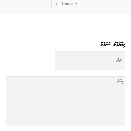
Load more
ޚިޔާލުފާޅު ކުރައްވާ