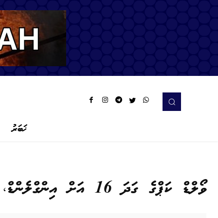
ޚަބަރު
ވޯލްޑް ކަޕްގެ ގަދަ 16 އަށް އިންގްލެންޑް، ބެލްޖިއަމް އަދި އެމެރިކާ ދަތުރުކޮށްފި