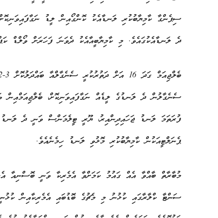
ސިޕެންގާ ކާމިޔާބުކުރި ލަނޑާއެކު ކޮންގޯއިން ލީޑު ނަގާފައިވަނިކޮށް
ދެ ލަނޑާއެކުގައެވެ. މި ކާމިޔާބީއާއެކު ދެވަނަ ފަހަރަށް ވޯލްޑް ކަޕް
ސެނެގާލުން ދެ ލަނޑުގެ ލީޑެއް ނަގާފައިވަނިކޮށް، ބެލްޖިއަމްއިން ވ
ފުރަތަމަ ލަނޑު ޖަހައިދިންއިރު، ޔޫރީ ޓީލެމަންސް ވަނީ ދެ ލަނޑު ކާ
ޕެނަލްޓީއަކުން ކާމިޔާބުކުރި މޮޅުވި ލަނޑު ހިމެނެއެވެ.
ސަންޓާ ކްލާރާގައި ކުޅުނު މި މެޗުގެ ބޮޑުބައި އެމެރިކާއިން ކުޅުނީ 