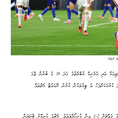
ޓޯ: ރޮއިޓާސް
ފީފާ ވޯލްޑް ކަޕްގެ ގަދަ 32 ގެ މެޗުތަކަށްފަހު، އިންގްލެންޑް، ބެލްޖިއަމް އަދި އެމެރިކާ މުބާރާތުގެ ގަދަ 16 ގެ ބުރުން ޖާގަ
 ކުޅުމަކަށްފަހު އެ ޓީމުތަކުން ކުޅުނު ނޮކައުޓް މެޗުތައް
އެޓްލާންޓާގައި ކުޅުނު މެޗުގައި އިންގްލެންޑުން ވަނީ ޑީއާރު ކޮންގޯގެ މައްޗަށް 2-1 އިން ކުރިހޯދާފައެވެ. މެޗުގެ ކުރީކޮޅު ބްރަޔަން