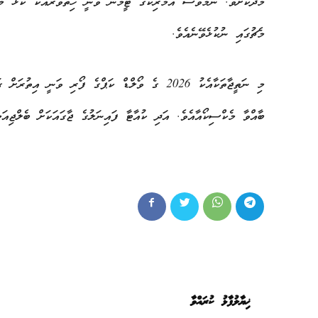
މެޗުގައި ނުކުޅެވޭނެއެވެ.
ބާއްވާ މެކްސިކޯއާއެވެ. އަދި ކުއާޓާ ފައިނަލުގެ ޖާގައަކަށް ބެލްޖިއަމ
ޚިޔާލުފާޅު ކުރައްވާ