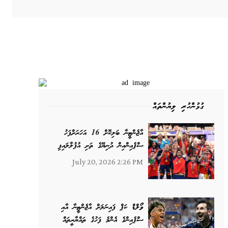
ގުޅުންހުރި ލިޔުންތައް
އާޖެންޓީނާ ބަލިކޮށް 16 އަހަރަށްފަހު
ސްޕެއިންއިން ދުނިޔޭގެ ތަށި އުފުލާލައިފި
July 20, 2026 2:26 PM
ވޯލްޑް ކަޕް ފައިނަލަށް އާޖެންޓީނާ އާއި
ސްޕެއިންގެ އެންމެ ފަހުގެ ތައްޔާރީތައް