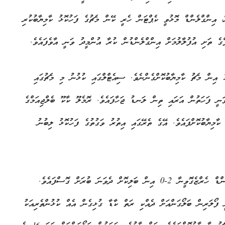
، އިންގްލެންޑް މޮޅުވީ ކެޕްޓަން ހެރީ ކޭން މެޗުގެ ފަހުކޮޅު ކާމިޔާބުކުރި
ގެ ތަށި އުފުލާލުމަށް އިންގްލެންޑުން ކުރާ އުންމީދު ވަނީ އާވެފައެވެ.
ބެލްޖިއަމް ގަދަ 16 އަށް ދަތުރުކުރީ ސެނެގާލްއާ ބައްދަލުކޮށް 3-2 އިން މެޗު ކާމިޔާބުކޮށްގެންނެވެ. ސިއެޓްލްގައި ކުޅުނު މި މެޗުގައި
ަނީ ފަހަތުން އަރައި ތިން ލަނޑު ޖަހާފައެވެ. ރޮމެލޫ ކާކޫ ބެލްޖިއަމްގެ
މިޔާބުކޮށްފައެވެ. އޭގެ ތެރޭގައި އިތުރު ވަގުތުގެ ފަހުކޮޅު ލިބުނު
މުބާރާތް ބާއްވާ އެއް ގައުމު ކަމަށްވާ އެމެރިކާ ވަނީ ބޮސްނިއާ އެންޑް ހެރްޒެގޮވީނާ 2-0 އިން ބަލިކޮށް ދެވަނަ ބުރަށް ގޮސްފައެވެ.
ފޯލަރިން ބަލޯގަންއަށް ދެއްކި ރަތް ކާޑާ ގުޅިގެން އެއް ކުޅުންތެރިއަކު