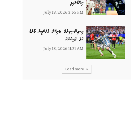
ނިންމާލައިފި
July 18, 2026 2:55 PM
އިނގިރޭސިވިލާތް ބަލިކޮށް އާޖެންޓީނާ ވޯލްޑް
ކަޕް ފައިނަލަށް
July 18, 2026 11:21 AM
Load more