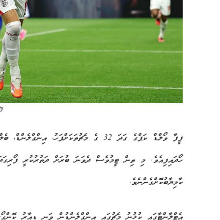
ފޮ
ހޯދައިފިއެވެ. މި ތިން ޓީމުވެސް ދެވަނަ ބުރަށް ދަތުރުކުރީ ފޯރިގަދަ
ކާމިޔާބުކޮށްގެންނެވެ.