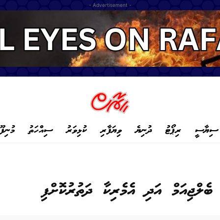
- Advertisement -
ސިޔާސީ
ރިޕޯޓު
ދުނިޔެ
ވިޔަފާރި
ކުޅިވަރު
ސިއްހަތު
މުނިފޫ