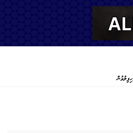
ހިފިލުވުން