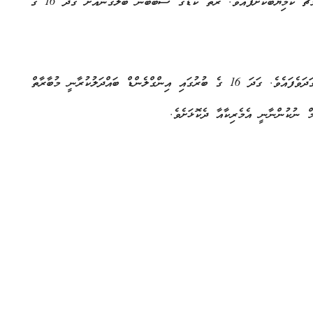
މަދުކޮށެވެ. ނަމަވެސް އެމެރިކާގެ ޓީމުން ވަނީ ހިތްވަރާއެކު ކުޅެ މެޗު ކާމިޔާބުކޮށްފައެވެ. ރަތް ކާޑުގެ ސަބަބުން ބަލޯގަންއަށް ގަދަ 16 ގެ
މި ނަތީޖާތަކާއެކު 2026 ގެ ވޯލްޑް ކަޕްގެ ފޯރި ވަނީ އިތުރަށް ގަދަވެފައެވެ. ގަދަ 16 ގެ ބުރުގައި އިންގްލެންޑް ބައްދަލުކުރާނީ މުބާރާތް
ް ނުކުންނާނީ އެމެރިކާއާ ދެކޮޅަށެވެ.