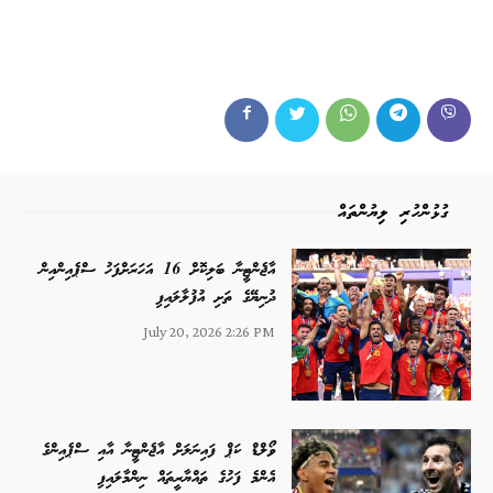
ގުޅުންހުރި ލިޔުންތައް
އާޖެންޓީނާ ބަލިކޮށް 16 އަހަރަށްފަހު ސްޕެއިންއިން
ދުނިޔޭގެ ތަށި އުފުލާލައިފި
July 20, 2026 2:26 PM
ވޯލްޑް ކަޕް ފައިނަލަށް އާޖެންޓީނާ އާއި ސްޕެއިންގެ
އެންމެ ފަހުގެ ތައްޔާރީތައް ނިންމާލައިފި