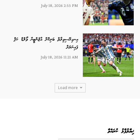
July 18, 2026 2:55 PM
އިނގިރޭސިވިލާތް ބަލިކޮށް އާޖެންޓީނާ ވޯލްޑް ކަޕް
ފައިނަލަށް
July 18, 2026 11:21 AM
Load more
ޚިޔާލުފާޅު ކުރައްވާ