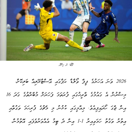
ފޮޓޯ: ދަ ހިންދޫ
2026 ވަނަ އަހަރުގެ ފީފާ ވޯލްޑް ކަޕްގައި އޮސްޓްރޭލިއާ ބަލިކޮށް،
މިސްރުން އެ ގައުމުގެ ތާރީޚުގައި ފުރަތަމަ ފަހަރަށް މުބާރާތުގެ ގަދަ 16
އިން ޖާގަ ހޯދައިފިއެވެ. މިއާމީގައި ކުޅުނު މި މެޗުގެ ފުރިހަމަ ވަގުތާއި
އިތުރު ވަގުތު ހަމަވިއިރު 1-1 އިން ދެ ޓީމު އެއްވަރުވެފައި އޮތުމުން،