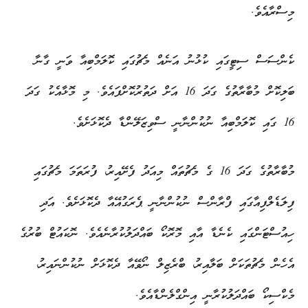
މިސްރާއެވެ.
ކެންސަސް ސިޓީގައި ކުޅުނު އަނެއް މެޗުގައި ކޮލަމްބިއާ ވަނީ ގާނާ
ބަލިކޮށް މުބާރާތުގެ ގަދަ 16 އަށް ދަތުރުކޮށްފައެވެ. މި މޮޅާއެކު ގަދަ
16 ގައި ކޮލަމްބިއާ ނުކުންނާނީ ސްވިޒަލޭންޑާ ދެކޮޅަށެވެ.
މުބާރާތުގެ ގަދަ 16 ގެ މެޗުތައް މިއަދު ފެށޭއިރު، ފުރަތަމަ މެޗުގައި
ފިލަޑެލްފިއާގައި ފްރާންސް ނުކުންނާނީ ޕެރަގުއޭއާ ދެކޮޅަށެވެ. އަދި
ހިއުސްޓަންގައި ކެނެޑާ އާއި މޮރޮކޯ ބައްދަލުކުރާނެއެވެ. ނޮކައުޓް ބުރުގެ
އެހެން މެޗުތަކަށް ބަލާއިރު، ބްރެޒިލް ނޯވޭއާ ދެކޮޅަށް ނުކުންނައިރު،
މެކްސިކޯ ބައްދަލުކުރާނީ އިންގްލެންޑާއެވެ.