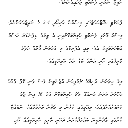
ނަތީޖާ ނެރުނީ ޕެނަލްޓީ ޖަހައިގެންނެވެ.
ޕެނަލްޓީ ޝޫޓްއައުޓްގައި މިސްރުން ކުރިހޯދީ 4-2 ގެ ނަތީޖާއަކުންނެވެ.
މިސްރު މޮޅުވި ޕެނަލްޓީ ކާމިޔާބުކޮށްދިނީ އެ ޓީމުގެ ޑިފެންޑަރު ހުސާމް
އަބްދުލްމަޖީދު އެވެ. މިއީ އެފްރިކާގެ މި ގައުމުން ވޯލްޑް ކަޕްގެ
ތާރީޚުގައި ހޯދި އެންމެ ބޮޑު އެއް ކާމިޔާބީއެވެ.
މީގެ އިތުރުން، ދުނިޔޭގެ ޗެމްޕިއަން އާޖެންޓީނާ ވެސް ވަނީ ކޭޕް ވާޑްއާ
ދެކޮޅަށް ކުޅުނު އުނދަގޫ މެޗު ކާމިޔާބުކޮށް ގަދަ 16 އިން ޖާގަ
ކަށަވަރުކޮށްފައެވެ. މިއާމީގައި ކުޅުނު މި މެޗުން މޮޅުވުމާއެކު، ނޮކައުޓް
ބުރުގައި އާޖެންޓީނާ ބައްދަލުކުރަން ޖެހޭނީ ތާރީޚީ ކާމިޔާބީއެއް ހޯދި