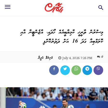
މިސްރުން ތާރީޚީ ކާމިޔާބީއެއް ހޯދައި، އާޖެންޓީނާ އާއި
ކޮލަމްބިއާ ގަދަ 16 އަށް ދަތުރުކޮށްފި
0
މަރިޔަމް އަދީލާ
July 4, 2026 7:26 PM