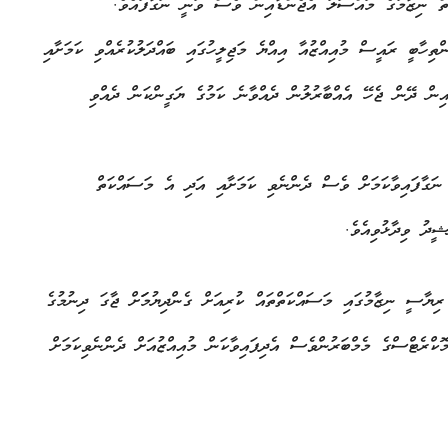
ޮތް ނިޒާމުގެ މައްސަލަ އެޖެންޑާއިން ވެސް ވަނީ ނަގާފައެވެ.
ތިހާބީ ރައީސް މުއިއްޒުއާ އިއްޔެ މަޖިލީހުގައި ބައްދަލުކުރެއްވި ކަމަށާއި
ެއިން ދޭން ޖެހޭ އެއްބާރުލުން ދެއްވާނެ ކަމުގެ ޔަގީންކަން ދެއްވި
 ނަގާފައިވާކަމަށް ވެސް ދެންނެވި ކަމަށާއި އަދި އެ މަސައްކަތް
ީދު ވިދާޅުވިއެވެ.
ޔާސީ ނިޒާމުގައި މަސައްކަތްތައް ކުރިއަށް ގެންދިޔުމަަށް ޖާގަ ދިނުމުގެ
ކްރެޓްސްގެ މެމްބަރުންވެސް އެދިފައިވާކަން މުއިއްޒުއަށް ދެންނެވިކަމަށް