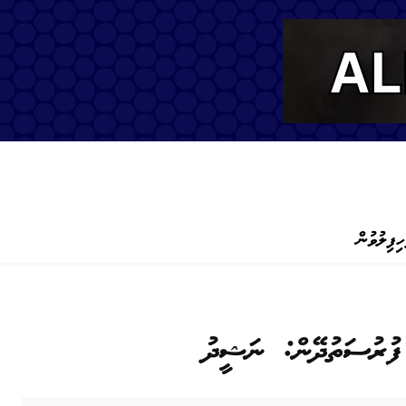
ހިފިލުވުން
 ފުރުސަތުދޭން: ނަޝީދު