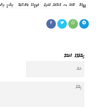
ޕީޕީއެމް
މޭޔަރު ޑރ މުހައްމަދު މުއައިޒު
މަޖިލީހުގެ ޖަލްސާތައް
ރިޔާސީ އިންތި
ޚިޔާލުފާޅު ކުރައްވާ