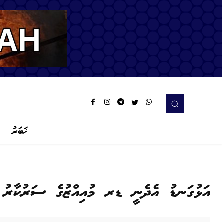
ޚަބަރު
އަޅުގަނޑު އެދެނީ ޑރ މުއިއްޒުގެ ސަރުކާރު އ