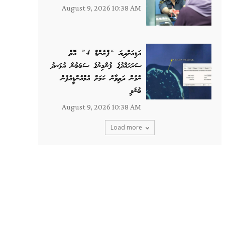
August 9, 2026 10:38 AM
އަޑިއަށްދިޔަ “ފްރެންޑް 4” އޮތް
ސަރަހައްދުގެ ފުންމިނުގެ ސަބަބުން އުޅަނދު
ނެގުން ދަތިވާނެ ކަމަށް އެމްއެންޑީއެފުން
ބުނެފި
August 9, 2026 10:38 AM
Load more