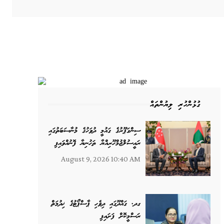
ގުޅުންހުރި ލިޔުންތައް
ސިންގަޕޫރުގެ ގައުމީ ދުވަހުގެ މުނާސަބަތުގައި
ރައީސުލްޖުމްހޫރިއްޔާ ތަހުނިޔާ ފޮނުއްވައިފި
August 9, 2026 10:40 AM
ގދ. ގައްދޫގައި ދިވެހި ޕާސްޕޯޓުގެ ޚިދުމަތް
ރަސްމީކޮށް ފަށައިފި