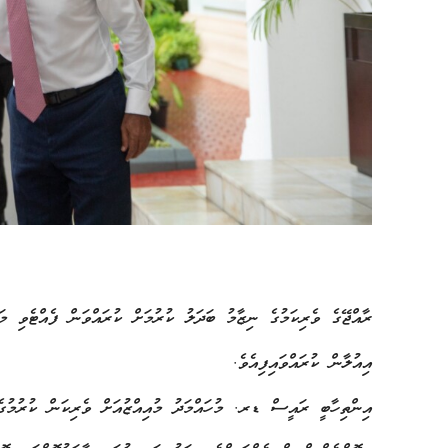
ރާއްޖޭގެ ވެރިކަމުގެ ނިޒާމު ބަދަލު ކުރުމަށް ކުރައްވަން ފެއްޓެވި 
އިއުލާން ކުރައްވައިފިއެވެ.
އިންތިހާބީ ރައީސް ޑރ. މުހައްމަދު މުއިއްޒުއަށް ވެރިކަން ކުރުމުގ