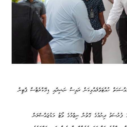
މައްސަކަތް ހުއްޓަވާލެއްވިކަން ރައީސް ނަޝީދާއި ޑިމޮކްރެޓްސް ޕާޓީން
ެ ފުރުސަތު ދިނުމުގެ ގޮތުން ނިޒާމުގެ ވޯޓު މަޑުޖައްސާލަން