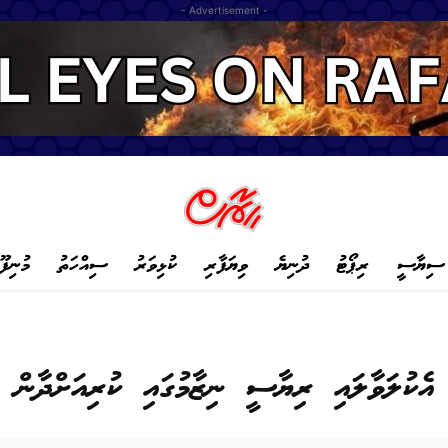
- Advertisement -
ސިޔާސީ
ރިޕޯޓު
ދުނިޔެ
ވިޔަފާރި
ކުޅިވަރު
ސިއްހަތު
މުނިފޫ
ެކުލަވާލައި ރިޔާސީ ނިޒާމުގައި ކުރިއަށްދާން