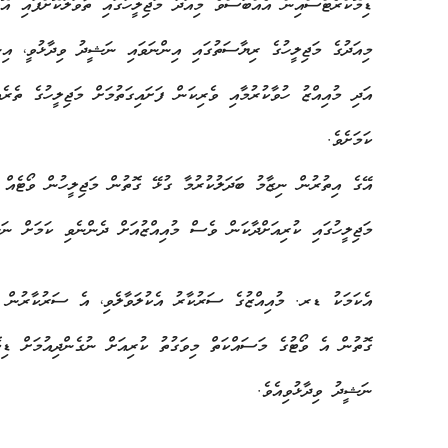
ޑިމޮކްރެޓްސްއިން އެއްބަސްވެ މިއަދު މަޖިލީހުގައި ތާވަލުކޮށްފައި އ
މިއަދުގެ މަޖިލީހުގެ ރިޔާސަތުގައި އިންނަވައި ނަޝީދު ވިދާޅުވީ، އިން
އަދި މުއިއްޒު ހުވާކުރުމާއި ވެރިކަން ފަށައިގަތުމަށް މަޖިލީހުގެ ތެރ
ކަމަށެވެ.
އޭގެ އިތުރުން ނިޒާމު ބަދަލުކުރުމާ ގުޅޭ ގޮތުން މަޖިލީހުން ވޯޓެއް
މަޖިލީހުގައި ކުރިއަށްދާކަން ވެސް މުއިއްޒުއަށް ދެންނެވި ކަމަށް ނަޝ
އެކަމަކު ޑރ. މުއިއްޒުގެ ސަރުކާރު އެކުލަވާލެވި، އެ ސަރުކާރުން ރި
ގޮތުން އެ ވޯޓުގެ މަސައްކަތް މިވަގުތު ކުރިއަށް ނުގެންދިއުމަށް ޑިމޮ
ނަޝީދު ވިދާޅުވިއެވެ.