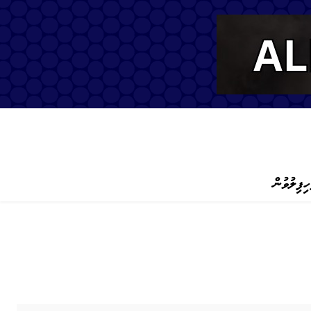
ހިފިލުވުން