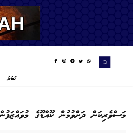
ޚަބަރު
މަސްވެރިކަން ދަށްވުމުން ކޫއްޑޫގެ މުވައްޒަފުނ