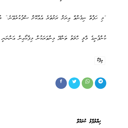
“މި ހަފްތާ ނިމެންވާ އިރަށް ރަށުތެރެ އެއްކޮށް ސާފުކުރެވޭނެ.” މުސ
ކުންފުނީގެ މާލީ ހާލަތު ތަންދޭ މިންވަރަކުން މިފްކޯއިން އަންނަނީ 
މިފްކޯ
ޚިޔާލުފާޅު ކުރައްވާ