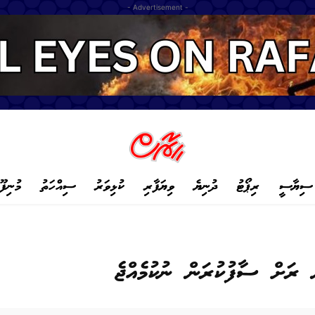
- Advertisement -
ސިޔާސީ
ރިޕޯޓު
ދުނިޔެ
ވިޔަފާރި
ކުޅިވަރު
ސިއްހަތު
މުނިފޫ
ް ރަށް ސާފުކުރަން ނުކުމެއްޖެ