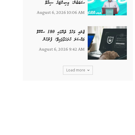
ސަބަބުން: މިނިސްޓަރު ޝިޔާމް
August 6, 2026 10:06 AM
ޖުލައި މަހުގެ ތެރޭގައި 180 ސްކޭމް
މައްސަލަ ހުށަހަޅާފައިވޭ: ފުލުހުން
August 6, 2026 9:42 AM
Load more