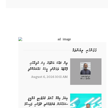
ގުޅުންހުރި ލިޔުންތައް
ތިން ލައްކަ އަށްވުރެ ގިނަ ރުފިޔާހުރި
ފޮއްޓެއް ވަގަށްނެގި މީހަކު ހައްޔަރުކޮށްފި
August 6, 2026 10:11 AM
މިއަދު މިއޮއް ޙާލަތު މެދުވެރިވީ އެމްޑީޕީ
ސަރުކާރުން ބެލުމެއްނެތި ޗާޕުކުރި ފައިސާގެ