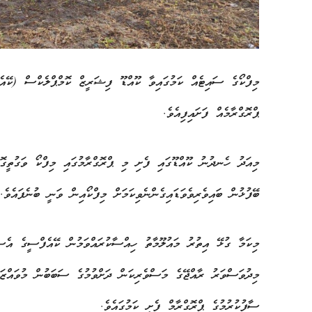
މިފްކޯގެ ސައިޓެއް ކަމުގައިވާ ކޫއްޑޫ ފިޝަރީޒް ކޮމްޕްލެކްސް (ކޭއ
ޕްރޮގްރާމެއް ފަށައިފިއެވެ.
މިއަދު ހެނދުނު ކޫއްޑޫގައި ފެށި މި ޕްރޮގްރާމުގައި މިފްކޯ ވަގުތީގޮ
ބޭފުޅުން ބައިވެރިވެވަޑައިގެންނެވިކަމަށް މިފްކޯއިން ވަނީ ބުނެފައެވެ.
މިކަމާ ގުޅޭ އިތުރު މައުލޫމާތު ހިއްސާކުރައްވަމުން ކޭއެފްސީގެ އެސ
މިދުވަސްވަރު ރާއްޖޭގެ މަސްވެރިކަން ދަށްވުމުގެ ސަބަބުން މުވައްޒަފ
ސާފުކުރުމުގެ ޕްރޮގްރާމް ފެށީ ކަމުގައެވެ.