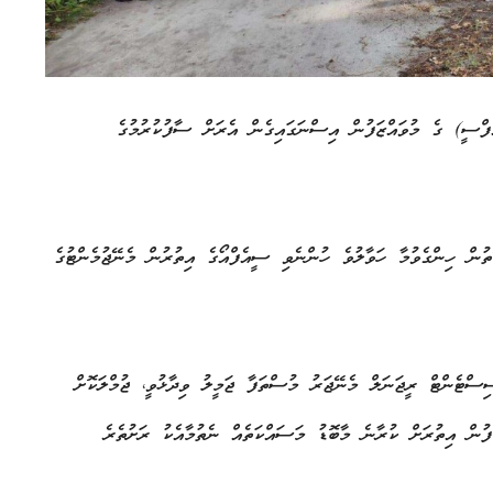
ެފްސީ) ގެ މުވައްޒަފުން އިސްނަގައިގެން އެރަށް ސާފުކުރުމުގެ
ތުން ހިންގެވުމާ ހަވާލުވެ ހުންނެވި ސީއެފްއޯގެ އިތުރުން މެނޭޖުމެންޓުގެ
ިސްޓެންޓް ރީޖަނަލް މެނޭޖަރު މުސްތަފާ ޖަމީލު ވިދާޅުވީ، ޖުމްލަކޮށް
ުން އިތުރަށް ކުރާނެ މާބޮޑު މަސައްކަތެއް ނެތުމާއެކު ރަށުތެރެ