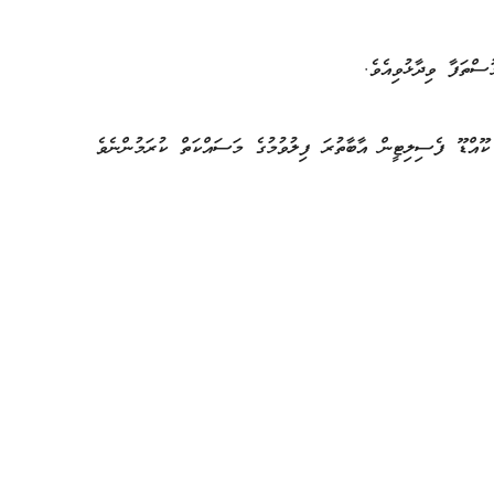
ްތަފާ ވިދާޅުވިއެވެ.
ކޫއްޑޫ ފެސިލިޓީން އާބާތުރަ ފިލުވުމުގެ މަސައްކަތް ކުރަމުންނެވެ