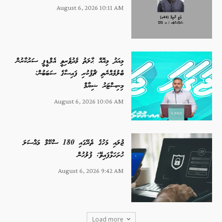
August 6, 2026 10:11 AM
މިއަދު މިއޮއް ޙާލަތު މެދުވެރިވީ އެމްޑީޕީ ސަރުކާރުން
ބެލުމެއްނެތި ޗާޕުކުރި ފައިސާގެ ސަބަބުން:
މިނިސްޓަރު ޝިޔާމް
August 6, 2026 10:06 AM
ޖުލައި މަހުގެ ތެރޭގައި 180 ސްކޭމް މައްސަލަ
ހުށަހަޅާފައިވޭ: ފުލުހުން
August 6, 2026 9:42 AM
Load more