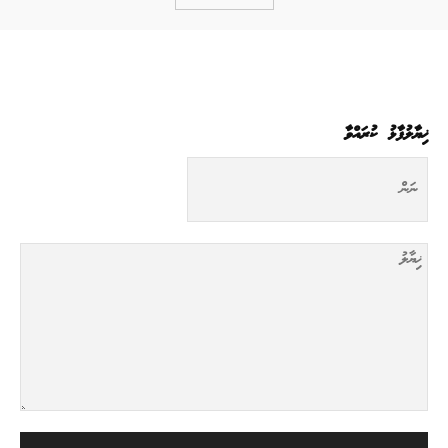
ޚިޔާލުފާޅު ކުރައްވާ