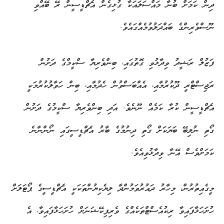
ދިން ކަމަށް ބުނާ މައްސަލައަކާ ގުޅިގެން އެޗްޑީސީން ރޭ ބޭއްވި
ނޫސްވެރިންގެ ބައްދަލުވުމެއްގައެވެ.
ފަޒުލް ރަޝީދު ވިދާޅުވި ގޮތުގައި، ބިންވެރިޔާ ސްކީމްގެ ދަށުން
ރަޖިސްޓްރީ ދޫކުރުމާއި، އެއްބަސްވުން ހެދުމާއި، ބިން ހަވާލުކުރުމަކީ
އެޗްޑީސީން ކުރާ ކަމެއް ނޫނެވެ. އަދި ބިންވެރިޔާ ސްކީމުގެ ދަށުން
ގޯތި ނުލިބޭ ބަޔަކަށް ގޯތި ދިނުމުގެ ބާރު އެޗްޑީސީގައި ނޯންނާނެ
ކަމަށްވެސް އޭނާ ވިދާޅުވިއެވެ.
މީގެއިތުރުން، މިހާރު ދައުރުވަމުންދާ ލިޔެކިޔުންތަކަކީ އެޗްޑީސީގެ ޕޯޓަލަށް
ހުށަހަޅާފައިވާ ރިކުއެސްޓްތަކެއްގެ ވެރިފިކޭޝަނަށް ހުށަހަޅާފައިވާ، އެ