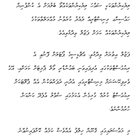
ލިޔެކިޔުންތަކަކީ ސައްހަ ލިޔެކިޔުންތަކެއްތޯ ބެލުމަށް އެ ކުންފުނިން
ހައުސިންގ މިނިސްޓްރީއާ ދެމެދު ކުރެވުނު މުއާމަލާތްތަކުގެ
ލިޔެކިޔުންތަކެއް ކަމަށް ފަޒުލް ވިދާޅުވިއެވެ.
ފަޒުލް އިތުރަށް ވިދާޅުވީ، އެޗްޑީސީގެ ޕޯޓަލަށް ފޮނުވި އެ
ރިކުއެސްޓްތަކުގައި އެދިފައިވަނީ ބައުންޑްރީ ވޯލް ޕާމިޓަށް ކަމަށާއި، އޭގެ
ވެރިފިކޭޝަނަށް މިނިސްޓްރީގައި އެދުނީ ދެފަރާތަކުން އެއް ޕްލޮޓަކަށް
ރިކުއެސްޓު ކުރުމާ ގުޅިގެން އެކަމުގައި ސުވާލު އުފެދޭ ކަންކަން
ހުރުމުންނެވެ.
މި މައްސަލައިގައި ޤާނޫނާ ޚިލާފު އެއްވެސް ކަމެއް ކޮށްފައިނުވާނެ