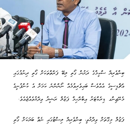
ބިންވެރިޔާ ސްކީމްގެ ދަށުން ގޯތި ލިބޭ ފަރާތްތަކަށް ގޯތި ދިނުމުގައި
އެޗްޑީސީގެ އެއްވެސް ބައިވެރިވުމެއް ނޯންނާނެ ކަމަށް އެ ކުންފުނީގެ
މެނޭޖިންގ ޑިރެކްޓަރު އިބްރާހިމް ފަޒުލް ރަޝީދު ވިދާޅުވެއްޖެއެވެ.
ފަޒުލް މިގޮތަށް ވިދާޅުވީ، ބިންވެރިޔާ ލިސްޓުގައި ނެތް ބަޔަކަށް ގޯތި