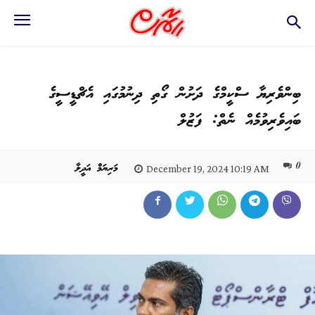
ބިންވެރިޔާ ސްކީމްގެ ދަށުން ގޯތި ދިނުމުގައި އެޗްޑީސީގެ
ބައިވެރިވުމެއް ނެތް: ފަޒުލް
0
މަރިޔަމް އަދީލާ
December 19, 2024 10:19 AM