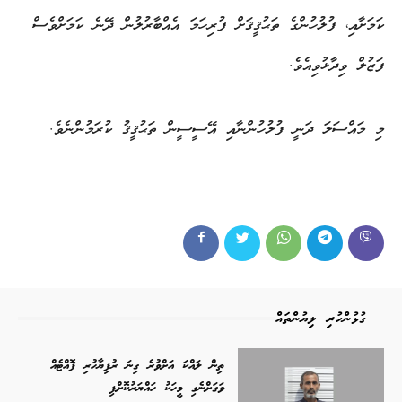
ކަމަށާއި، ފުލުހުންގެ ތަޙުޤީޤަށް ފުރިހަމަ އެއްބާރުލުން ދޭނެ ކަމަށްވެސް
ފަޒުލް ވިދާޅުވިއެވެ.
މި މައްސަލަ ދަނީ ފުލުހުންނާއި އޭސީސީން ތަޙުޤީޤު ކުރަމުންނެވެ.
ގުޅުންހުރި ލިޔުންތައް
ތިން ލައްކަ އަށްވުރެ ގިނަ ރުފިޔާހުރި ފޮއްޓެއް
ވަގަށްނެގި މީހަކު ހައްޔަރުކޮށްފި