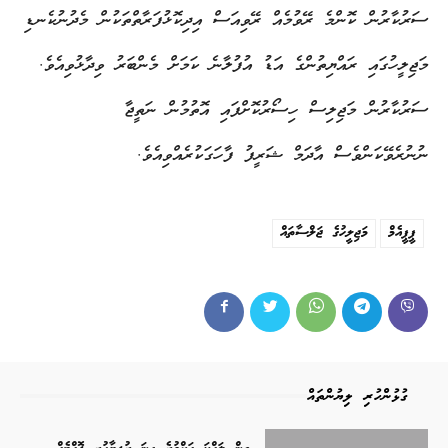
ސަރުކާރުން ކޮންމެ ރޭވުމެއް ރޭވިއަސް އިދިކޮޅުފަރާތްތަކުން މެދުނުކެނޑި
މަޖިލީހުގައި ރައްޔިތުންގެ އަޑު އުފުލާނެ ކަމަށް މެންބަރު ވިދާޅުވިއެވެ.
ސަރުކާރުން މަޖިލިސް ހިސޯރުކޮށްފައި އޮތުމުން ނަތީޖާ
ނުނުރެވޭކަންވެސް އާދަމް ޝަރީފު ފާހަގަކުރެއްވިއެވެ.
ޕީޕީއެމް
މަޖިލީހުގެ ޖަލްސާތައް
ގުޅުންހުރި ލިޔުންތައް