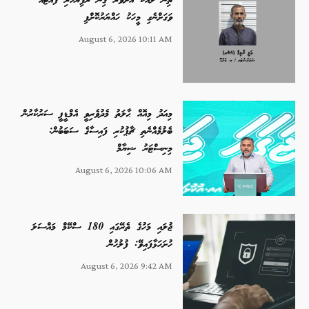
ތިން ލައްކަ އަށްވުރެ ގިނަ ރުފިޔާހުރި ފޮއްޓެއް
ވަގަށްނެގި މީހަކު ހައްޔަރުކޮށްފި
August 6, 2026 10:11 AM
މިއަދު މިއޮއް ޙާލަތު މެދުވެރިވީ އެމްޑީޕީ ސަރުކާރުން
ބެލުމެއްނެތި ޗާޕުކުރި ފައިސާގެ ސަބަބުން:
މިނިސްޓަރު ޝިޔާމް
August 6, 2026 10:06 AM
ޖުލައި މަހުގެ ތެރޭގައި 180 ސްކޭމް މައްސަލަ
ހުށަހަޅާފައިވޭ: ފުލުހުން
August 6, 2026 9:42 AM