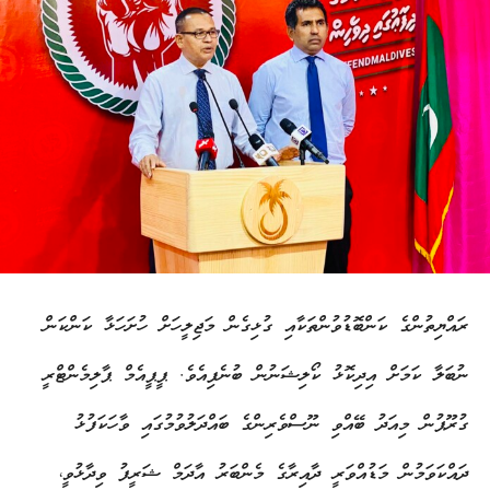
ރައްޔިތުންގެ ކަންބޮޑުވުންތަކާއި ގުޅިގެން މަޖިލީހަށް ހުށަހަޅާ ކަންކަން
ނުބަލާ ކަމަށް އިދިކޮޅު ކޯލިޝަނުން ބުނެފިއެވެ. ޕީޕީއެމް ޕާލިމެންޓްރީ
ގުރޫޕުން މިއަދު ބޭއްވި ނޫސްވެރިންގެ ބައްދަލުވުމުގައި ވާހަކަފުޅު
ދައްކަވަމުން މަޑުއްވަރީ ދާއިރާގެ މެންބަރު އާދަމް ޝަރީފު ވިދާޅުވީ،