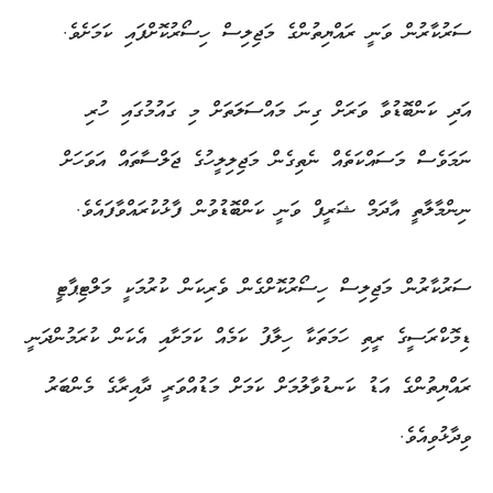
ސަރުކާރުން ވަނީ ރައްޔިތުންގެ މަޖިލިސް ހިސޯރުކޮށްފައި ކަމަށެވެ.
އަދި ކަންބޮޑުވާ ވަރަށް ގިނަ މައްސަލަތަށް މި ގައުމުގައި ހުރި
ނަމަވެސް މަސައްކަތެއް ނެތިގެން މަޖިލިލީހުގެ ޖަލްސާތައް އަވަހަށް
ނިންމާލާތީ އާދަމް ޝަރީފް ވަނީ ކަންބޮޑުވުން ފާޅުކުރައްވާފައެވެ.
ސަރުކާރުން މަޖިލިސް ހިސޯރުކޮށްގެން ވެރިކަން ކުރުމަކީ މަލްޓިޕާޓީ
ޑިމޮކްރަސީގެ ރީތި ހަމަތަކާ ހިލާފު ކަމެއް ކަމަށާއި އެކަން ކުރަމުންދަނީ
ރައްޔިތުންގެ އަޑު ކަނޑުވާލުމަށް ކަމަށް މަޑުއްވަރީ ދާއިރާގެ މެންބަރު
ވިދާޅުވިއެވެ.