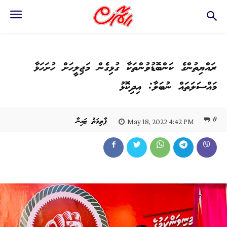
ރައްޔިތުންގެ ކަންބޮޑުވުންތަކާ ގުޅިގެން މަޖިލީހަށް ހުށަހަޅާ
މައްސަލަތައް ނުބަލާ: އިދިކޮޅު
0
ފާތިމަތު ޒައިނާ
May 18, 2022 4:42 PM