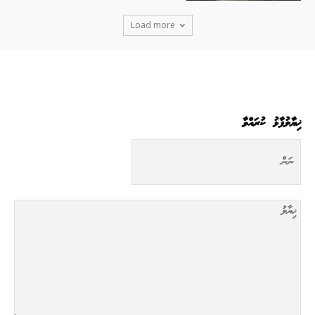
Load more
ޚިޔާލުފާޅު ކުރައްވާ