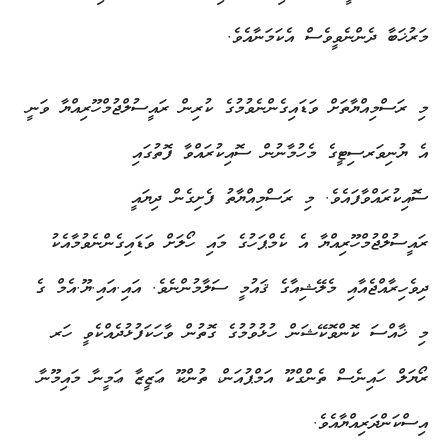
މަރުޚަބާ ދެންނެވީވެސް އެކަމަނާއެވެ.
މި ރަސްމިއްޔާތަށް ވަޑައިގެންނެވުމުގެ ކުރިން ރައީސުލްޖުމްހޫރިއްޔާ ވަނީ
އެ ޔުނިވަރސިޓީގެ މެހުމާނުން ސޮއިކުރައްވާ ފޮތުގައި
ސޮއިކުރައްވާފައެވެ. މި ރަސްމިއްޔާތު ފެށިގެން ދިޔައީ
ރައީސުލްޖުމްހޫރިއްޔާ އެ ކެމްޕަހުގެ މައި ހޯލަށް ވަޑައިގެންނެވުމާއެކު
ދިވެހިރާއްޖެއާއި މެލޭޝިއާގެ ޤައުމީ ސަލާމުންނެވެ. އައި.އައި.ޔޫ.އެމް ގެ
މި ޚާއްސަ ކޮންވޮކޭޝަން ހުޅުވުމުގެ ގޮތުން ވާހަކަފުޅުދެއްކެވީ ހަރ
ރޯޔަލް ހައިނެސް ތެންގްކޫ އަމްޕުއަން، ތުންކޫ ޢަޒީޒާ ޢަމީނާ މައިމޫނާ
އިސްކަންދަރިއްޔާއެވެ.