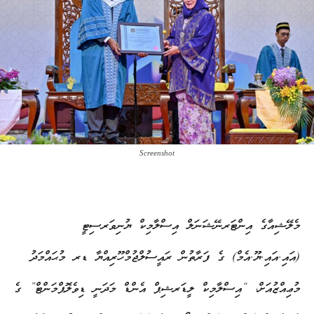
Screenshot
މެލޭޝިއާގެ އިންޓަރނޭޝަނަލް އިސްލާމިކް ޔުނިވަރސިޓީ
(އައި.އައި.ޔޫ.އެމް) ގެ ފަރާތުން ރައީސުލްޖުމްހޫރިއްޔާ ޑރ މުޙައްމަދު
މުޢިއްޒުއަށް، “އިސްލާމިކް ލީޑަރޝިޕް އެންޑް މަދަނީ ޑިވެލޮޕްމަންޓް” ގެ