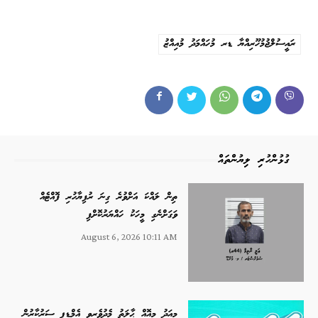
ރައީސުލްޖުމުހޫރިއްޔާ ޑރ މުހައްމަދު މުއިއްޒު
ގުޅުންހުރި ލިޔުންތައް
ތިން ލައްކަ އަށްވުރެ ގިނަ ރުފިޔާހުރި ފޮއްޓެއް
ވަގަށްނެގި މީހަކު ހައްޔަރުކޮށްފި
August 6, 2026 10:11 AM
މިއަދު މިއޮއް ޙާލަތު މެދުވެރިވީ އެމްޑީޕީ ސަރުކާރުން