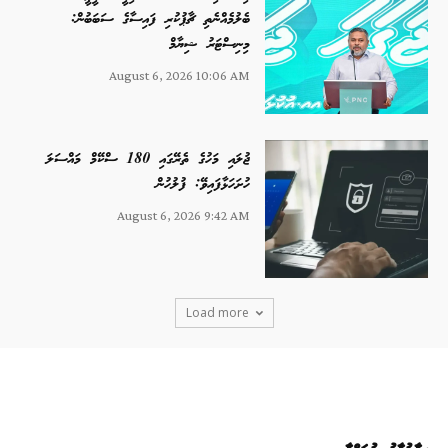
ބެލުމެއްނެތި ޗާޕުކުރި ފައިސާގެ ސަބަބުން:
މިނިސްޓަރު ޝިޔާމް
August 6, 2026 10:06 AM
ޖުލައި މަހުގެ ތެރޭގައި 180 ސްކޭމް މައްސަލަ
ހުށަހަޅާފައިވޭ: ފުލުހުން
August 6, 2026 9:42 AM
Load more