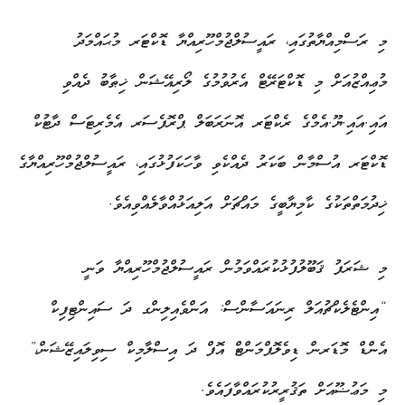
މި ރަސްމިއްޔާތުގައި، ރައީސުލްޖުމްހޫރިއްޔާ ޑޮކްޓަރ މުޙައްމަދު
މުޢިއްޒުއަށް މި ޑޮކްޓަރޭޓް އެރުވުމުގެ ލޯރިއޭޝަން ޚިޠާބު ދެއްވި
އައި.އައި.ޔޫ.އެމްގެ ރެކްޓަރ އޮނަރަބަލް ޕްރޮފެސަރ އެމެރިޓަސް ދާޓުކް
ޑޮކްޓަރ އުސްމާން ބަކަރު ދެއްކެވި ވާހަކަފުޅުގައި، ރައީސުލްޖުމްހޫރިއްޔާގެ
ޚިދުމަތްތަކުގެ ކާމިޔާބީގެ މައްޗަށް އަލިއަޅުއްވާލެއްވިއެވެ.
މި ޝަރަފު ޤަބޫލުފުޅުކުރައްވަމުން ރައީސުލްޖުމްހޫރިއްޔާ ވަނީ
“އިންޓެލެކްޗުއަލް ރިނައަސާންސް: އަންވެއިލިންގ ދަ ސައިންޓިފިކް
އެންޑް މޮޑަރން ޑިވެލޮޕްމަންޓް އޮފް ދަ އިސްލާމިކް ސިވިލައިޒޭޝަން،”
މި މަޢުޟޫއަށް ތަޤުރީރުކުރައްވާފައެވެ.