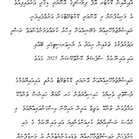
ދާއިރާއިން ޑޮކްޓަރ އޮފް ފިލޯސަފީގެ އޮނޮރަރީ ޑިގްރީ އަރުވައިފިއެވެ.
އެ މަނިކުފާނަަށް މި އޮނޮރަރީ ޑޮކްޓަރޭޓްކަން އަރުވާފައިވަނީ
ރައީސުލްޖުމްހޫރިއްޔާ މެލޭޝިއާއަށް މިހާރު ކުރައްވަމުންގެންދަވާ ރަސްމީ
ދަތުރުފުޅުގެ ތެރެއިން މިއަދު އެ ޔުނިވަރސިޓީގައި ބޭއްވި
އައި.އައި.ޔޫ.އެމް ސްޕެޝަލް ކޮންވޮކޭޝަން 2025 ގައެވެ.
ރައީސުލްޖުމްހޫރިއްޔާއަށް އޮނަރަރީ ޑޮކްޓަރޭޓް އެރުވީ އައިއައިޔޫއެމްގެ
ދުސްތޫރީ ވެރިޔާގެ ހައިސިއްޔަތުން ހަރ ރޯޔަލް ހައިނެސް ތެންގްކޫ
އަމްޕުއަން، ތުންކޫ ޢަޒީޒާ ޢަމީނާ މައިމޫނާ އިސްކަންދަރިއްޔާއެވެ. މި
ޚާއްޞަ ރަސްމިއްޔާތު ކުރިއަށްގެންދިޔަ އައި.އައި.ޔޫ.އެމް ގެ މައި
ކެމްޕަހަށް ރައީސުލްޖުމްހޫރިއްޔާ ވަޑައިގެންނެވުމުން އެ މަނިކުފާނަށް