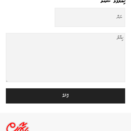
ޚިޔާލުފާޅު ކުރައްވާ