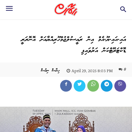
އައި.އައި.ޔޫ.އެމް އިން ރައީސުލްޖުމްހޫރިއްޔާއަށް އޮނޮރަރީ
ޑޮކްޓަރޭޓްކަން އަރުވައިފި
0
ހިރާސް ނިއުސް
April 29, 2025 8:03 PM