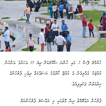
ހުޅުމާލެ ފޭސް 2 ގައި ހުންނަ ސްކޫލަކަށް ދިޔަ 15 އަހަރުގެ އަންހެން
ކުއްޖަކު ގެއްލިގެން އެ ކުއްޖާ ހޯދުމުގެ މަސައްކަތް ދިވެހި ފުލުހުންގެ
ޚިދުމަތުން ފަށައިފިއެވެ.
ފުލުހުން މަޢުލޫމާތު ދިން ގޮތުގައި މި މައްސަލަ ފުލުހުންނަށް