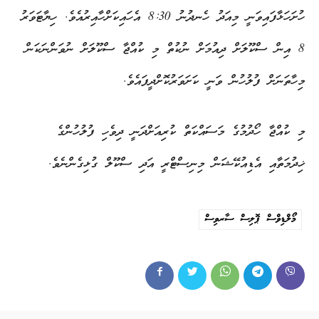
ހުށަހަޅާފައިވަނީ މިއަދު ހެނދުނު 8:30 އެހައިކަށްހާއިރުއެވެ. ހިޔާޓަވަރު
8 އިން ސްކޫލަށް ދިއުމަށް ނުކުތް މި ކުއްޖާ ސްކޫލަށް ނުވަންނަކަން
މިހާތަނަށް ފުލުހުން ވަނީ ކަށަވަރުކޮށްދީފައެވެ.
މި ކުއްޖާ ހޯދުމުގެ މަސައްކަތް ކުރިއަށްދަނީ ދިވެހި ފުލުހުންގެ
ޚިދުމަތާއި އެޑިއުކޭޝަން މިނިސްޓްރީ އަދި ސްކޫލް ގުޅިގެންނެވެ.
މޯލްޑިވްސް ޕޮލިސް ސާރވިސް