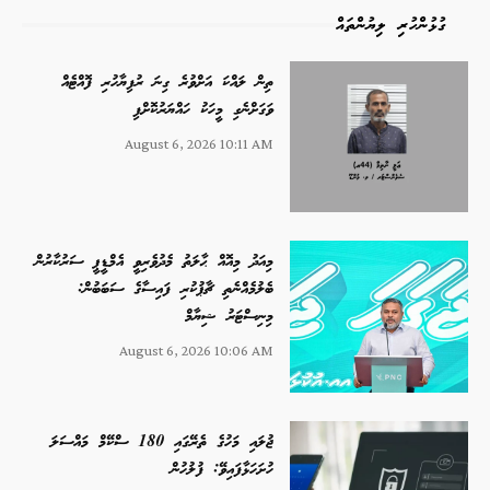
ގުޅުންހުރި ލިޔުންތައް
ތިން ލައްކަ އަށްވުރެ ގިނަ ރުފިޔާހުރި ފޮއްޓެއް
ވަގަށްނެގި މީހަކު ހައްޔަރުކޮށްފި
August 6, 2026 10:11 AM
މިއަދު މިއޮއް ޙާލަތު މެދުވެރިވީ އެމްޑީޕީ ސަރުކާރުން
ބެލުމެއްނެތި ޗާޕުކުރި ފައިސާގެ ސަބަބުން:
މިނިސްޓަރު ޝިޔާމް
August 6, 2026 10:06 AM
ޖުލައި މަހުގެ ތެރޭގައި 180 ސްކޭމް މައްސަލަ
ހުށަހަޅާފައިވޭ: ފުލުހުން