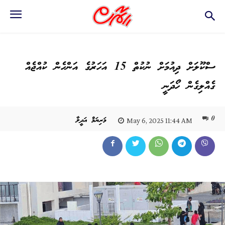
ސްކޫލަށް ދިއުމަށް ނުކުތް 15 އަހަރުގެ އަންހެން ކުއްޖެއް
ގެއްލިގެން ހޯދަނީ
0
މަރިޔަމް އަދީލާ
May 6, 2025 11:44 AM