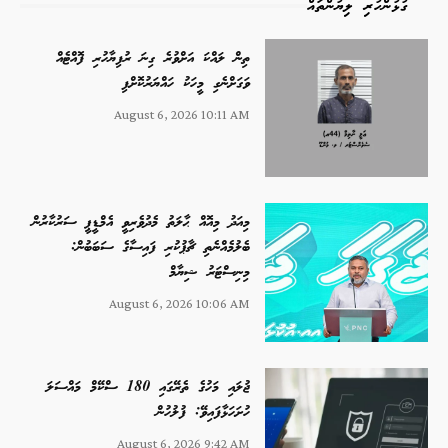
ގުޅުންހުރި ލިޔުންތައް
ތިން ލައްކަ އަށްވުރެ ގިނަ ރުފިޔާހުރި ފޮއްޓެއް
ވަގަށްނެގި މީހަކު ހައްޔަރުކޮށްފި
August 6, 2026 10:11 AM
މިއަދު މިއޮއް ޙާލަތު މެދުވެރިވީ އެމްޑީޕީ ސަރުކާރުން
ބެލުމެއްނެތި ޗާޕުކުރި ފައިސާގެ ސަބަބުން:
މިނިސްޓަރު ޝިޔާމް
August 6, 2026 10:06 AM
ޖުލައި މަހުގެ ތެރޭގައި 180 ސްކޭމް މައްސަލަ
ހުށަހަޅާފައިވޭ: ފުލުހުން
August 6, 2026 9:42 AM