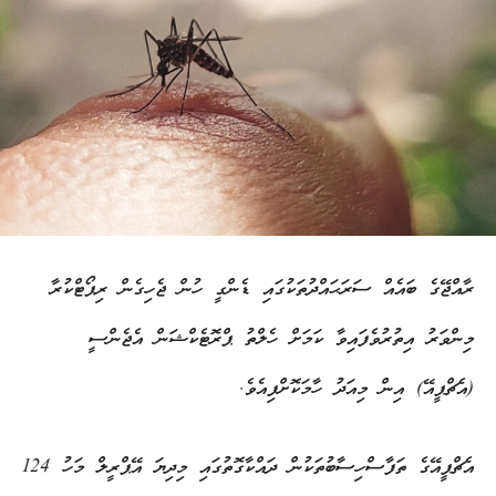
ރާއްޖޭގެ ބައެއް ސަރަޙައްދުތަކުގައި ޑެންގީ ހުން ޖެހިގެން ރިޕޯޓްކުރާ
މިންވަރު އިތުރުވެފައިވާ ކަމަށް ހެލްތު ޕްރޮޓެކްޝަން އެޖެންސީ
(އެޗްޕީއޭ) އިން މިއަދު ހާމަކޮށްފިއެވެ.
އެޗްޕީއޭގެ ތަފާސްހިސާބުތަކުން ދައްކާގޮތުގައި މިދިޔަ އޭޕްރީލް މަހު 124