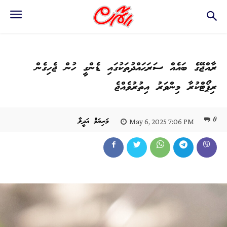
ރާއްޖޭގެ ބައެއް ސަރަޙައްދުތަކުގައި ޑެންގީ ހުން ޖެހިގެން
ރިޕޯޓްކުރާ މިންވަރު އިތުރުވެއްޖެ
0
މަރިޔަމް އަދީލާ
May 6, 2025 7:06 PM