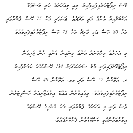
ކޭސް ރިޕޯޓްކުރެވިފައިވާއިރު، މިއީ މިއަހަރުގެ ކުރީ މަސްތަކާ
އަޅާބަލާއިރު އެންމެ މަތީ އަދަދެވެ. ޖަނަވަރީ މަހު 75 ކޭސް، ފެބްރުވަރީ
މަހު 80 ކޭސް އަދި މާރިޗު މަހު 73 ކޭސް ރިޕޯޓްކުރެވިފައިވެއެވެ.
މި އަހަރުގެ މިހާތަނަށް އެންމެ ގިނައިން ޑެންގީ ހުން ޖެހިގެން
ރިޕޯޓްކޮށްފައިވަނީ މާލެ ސަރަހައްދުން 134 ކޭސްއާއެކު ކަމަށްވާއިރު،
ރ. އަތޮޅުން 57 ކޭސް އަދި އއ. އަތޮޅުން 40 ކޭސް
ރިޕޯޓްކުރެވިފައިވެއެވެ. މީގެއިތުރުން އައްޑޫ އިކުއެޓޯރިއަލް ހޮސްޕިޓަލުން
ވެސް ވަނީ މި އަހަރުގެ ފެބްރުވަރީ މަހު ޑެންގީގެ ކޭސްތައް
އިތުރުވަމުންދާތީ ކަންބޮޑުވުން ފާޅުކޮށްފައެވެ.