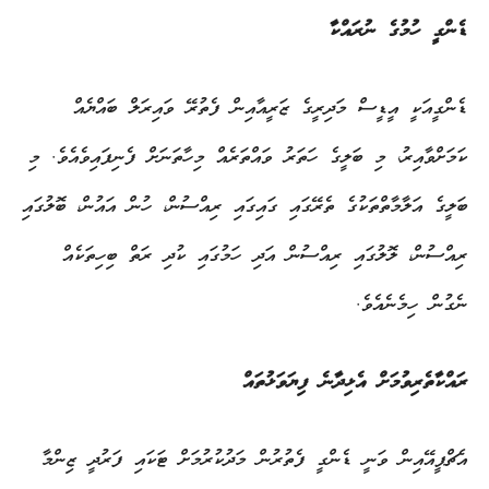
ޑެންގީ ހުމުގެ ނުރައްކާ
ޑެންގީއަކީ އީޑީސް މަދިރީގެ ޒަރީއާއިން ފެތުރޭ ވައިރަލް ބައްޔެއް
ކަމަށްވާއިރު، މި ބަލީގެ ހަތަރު ވައްތަރެއް މިހާތަނަށް ފެނިފައިވެއެވެ. މި
ބަލީގެ އަލާމާތްތަކުގެ ތެރޭގައި ގައިގައި ރިއްސުން، ހުން އައުން، ބޮލުގައި
ރިއްސުން، ލޮލުގައި ރިއްސުން އަދި ހަމުގައި ކުދި ރަތް ބިހިތަކެއް
ނެގުން ހިމެނެއެވެ.
ރައްކާތެރިވުމަށް އެޅިދާނެ ފިޔަވަޅުތައް
އެޗްޕީއޭއިން ވަނީ ޑެންގީ ފެތުރުން މަދުކުރުމަށް ޓަކައި ފަރުދީ ޒިންމާ