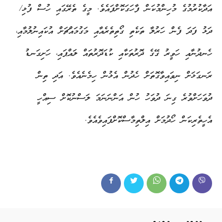
އަދާކުރުމުގެ މުހިންމުކަން ފާހަގަކޮށްފައެވެ. މީގެ ތެރޭގައި ހުސް ފުޅި/
ދަޅު ފަދަ ފެން ހަރުލާ ތަކެތި ގޯތިތެރެއާއި މަގުމައްޗަށް އުކައިނުލުމާއި،
ހެނދުނާއި ހަވީރު ގޭގެ ދޮރުތަކާއި ކުޑަދޮރުތައް ލައްޕައި، ހަށިގަނޑު
ރަނގަޅަށް ނިވައިވާގޮތަށް ހެދުން އެޅުން ހިމެނެއެވެ. އަދި ތިން
ދުވަހަށްވުރެ ގިނަ ދުވަހު ހުން އަންނަނަމަ ލަސްނުކޮށް ސިއްހީ
އެހީތެރިކަން ހޯދުމަށް އިލްތިމާސްކޮށްފައިވެއެވެ.