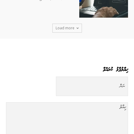
Load more
ޚިޔާލުފާޅު ކުރައްވާ