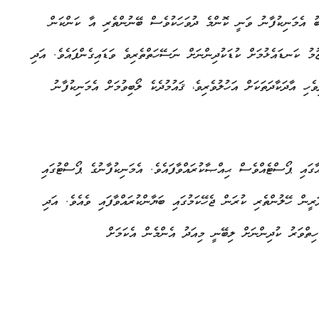
ާބު އެމަނިކުފާނު ވަނީ ކޮންމެ ދުވަހަކުވެސް ބޭނުންތެރި އާ ކަންކަން
ުމު ކަނޑައެޅުމަށް ކުޑަކުދިންނަށް ނަސޭހަތްތެރިވެ ވަޑައިގެންފައެވެ. އަދި
ހި އާދަކާދަތަކަށް އަހުލުވެރިވެ، ޤައުމުދެކެ ލޯބިވުމަށް އެމަނިކުފާނު
ގައި ޕޯސްޓެއްވެސް ޙިއްޞާކުރައްވާފައެވެ. އެމަނިކުފާނުގެ ޕޯސްޓުގައި
ރީން ހޭލުންތެރި ކުރަން ޖެހޭކަމުގައި ބަޔާންކުރައްވާފައި ވެއެވެ. އަދި
ހިތްވަރު ކުދިންނަށް ލިބޭނީ މިއަދު އެންމެން އެކަމަށް