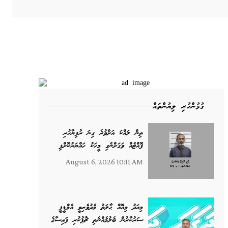
ގުޅުންހުރި ލިޔުންތައް
ތިން ލައްކަ އަށްވުރެ ގިނަ ރުފިޔާހުރި
ފޮއްޓެއް ވަގަށްނެގި މީހަކު ހައްޔަރުކޮށްފި
August 6, 2026 10:11 AM
މިއަދު މިއޮއް ޙާލަތު މެދުވެރިވީ އެމްޑީޕީ
ސަރުކާރުން ބެލުމެއްނެތި ޗާޕުކުރި ފައިސާގެ