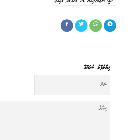
ރައީސުލްޖުމުހޫރިއްޔާ ޑރ މުހައްމަދު މުއިއްޒު
ޚިޔާލުފާޅު ކުރައްވާ