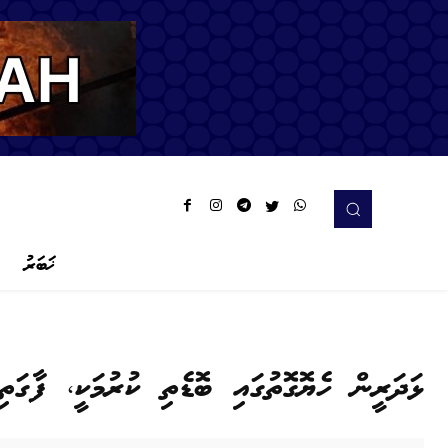
ޚަބަރު
ޅަދަރީން ހެޔޮގޮތުގައި ބޮޑެތި ކުރުމަކީ، ފާގަ