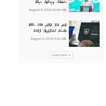
ސަބަބުން: މިނިސްޓަރު ޝިޔާމް
August 6, 2026 10:06 AM
ޖުލައި މަހުގެ ތެރޭގައި 180 ސްކޭމް
މައްސަލަ ހުށަހަޅާފައިވޭ: ފުލުހުން
August 6, 2026 9:42 AM
Load more