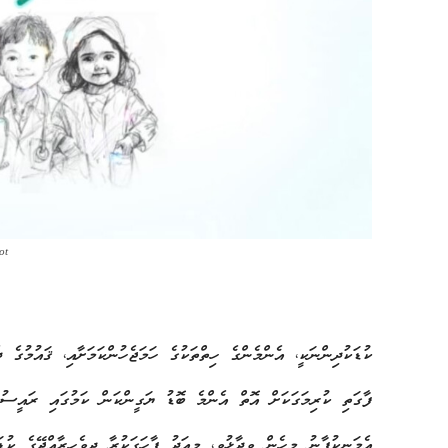
ot
ކުޑަކުދިންނަކީ، އެންމެންގެ ހިތްތަކުގެ ހަމަޖެހުންކަމަށާއި، ޤައުމުގެ ދ
ފާގަތި ކުރިމަގަކަށް އޮތް އެންމެ ބޮޑު ޔަގީންކަން ކަމުގައި ރައީސުލް
އެމަނިކުފާނު މިހެން ވިދާޅުވީ، މިއަދު ފާހަގަކުރާ ދިވެހިރާއްޖޭގެ ކުޑ