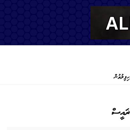
ހިފިލުވުން
ޜައީސް