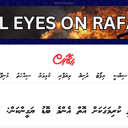
- Advertisement -
ސިޔާސީ
ރިޕޯޓު
ދުނިޔެ
ވިޔަފާރި
ކުޅިވަރު
ސިއްހަތު
މުނިފޫ
ތި ކުރިމަގަކަށް އޮތް އެންމެ ބޮޑު ޔަގީންކަން: 