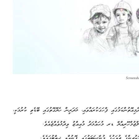
Screensh
ެމިއޮތުންކަމުގައި ފާހަގަކުރައްވައި، ޅަދަރީން ހެޔޮގޮތުގައި ބޮޑެތި ކުރުމަކީ،
ޖުމްހޫރިއްޔާ ޑރ މުޙައްމަދު މުޢިއްޒު ވިދާޅުވެއްޖެއެވެ.
ަކުދިންގެ ދުވަހުގެ މުނާސަބަތުގައި ފޮނުއްވި ޚިޠާބުގައެވެ.