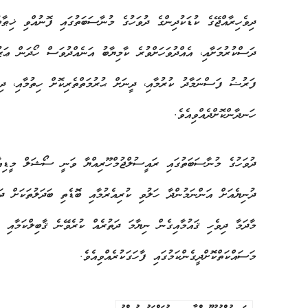
ދިވެހިރާއްޖޭގެ ކުޑަކުދިންގެ ދުވަހުގެ މުނާސަބަތުގައި ފޮނުއްވި ޚިޠ
ދަސްކުރުމަށާއި، އެއްދުވަހަށްވުރެ ކާމިޔާބު އަނެއްދުވަސް ހޯދަން ޢަޒ
ފަރުޟު ފަސްނަމާދު ކުރުމާއި، ދީނަށް ޙުރުމަތްތެރިކޮށް ހިތުމާއި، ދިވެ
ހަނދާންކޮށްދެއްވިއެވެ.
ދުވަހުގެ މުނާސަބަތުގައި ރައީސުލްޖުމްހޫރިއްޔާ ވަނީ ސޯޝަލް މީޑިއާ
ދުނިޔެއަށް އަންނަމުންދާ ހަލުވި ކުރިއެރުމާއި ބޮޑެތި ބަދަލުތަކަށް ދަ
މާދަމާ ދިވެހި ޤައުމާއިގެން ނިޔާމަ ދަތުރެއް ކުރެވޭނެ ޤާބިލްކަމާއި 
މަސައްކަތްކޮށްދީގެންކަމުގައި ފާހަގަކުރެއްވިއެވެ.