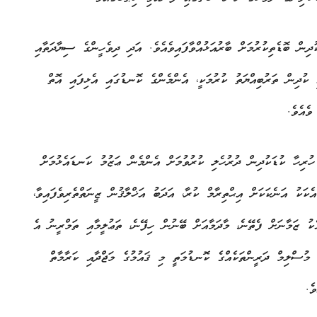
ދިން ބޮޑެތިކުރުމަށް ބާރުއަޅުއްވާފައިވެއެވެ. އަދި ދިވެހީންގެ ސިޔާދަތާއި
ި ކުދިން ތަރުބިއްޔަތު ކުރުމަކީ، އެންމެންގެ ކޮނޑުގައި އެޅިފައި އޮތް
ވެއެވެ.
ހުރިހާ ކުޑަކުދިން ދުރުހެލި ކުރުވުމަށް އެންމެން ޢަޒުމު ކަނޑައެޅުމަށް
ެކަކު އަނެކަކަށް އިޙްތިރާމް ކުރާ، އަދަބު އަޚްލާޤުން ޒީނަތްތެރިވެފައިވާ،
އެކު ޒަމާނަށް ފެތޭނެ، މާދަމާއަށް ބޭނުން ހިފޭނެ، ތަޢުލީމާއި ތަމްރީނު އެ
ަ، މުސްލިމް ދަރީންތަކެއްގެ ކޮނޑުމަތީ މި ޤައުމުގެ މަޖްދާއި ކަރާމާތް
ެ.