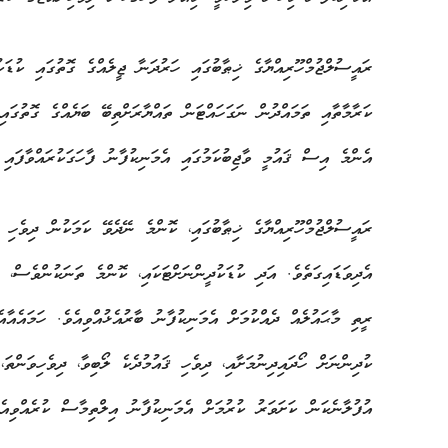
ރައީސުލްޖުމްހޫރިއްޔާގެ ޚިޠާބުގައި ހަރުދަނާ ޖީލެއްގެ ގޮތުގައި ކުޑަކު
ކަރާމާތާއި ތަމައްދުން ނަގަހައްޓަން ތައްޔާރަށްތިބޭ ބަޔެއްގެ ގޮތުގައ
އެންމެ އިސް ޤައުމީ ވާޖިބުކަމުގައި އެމަނިކުފާނު ފާހަގަކުރައްވާފައި 
ރައީސުލްޖުމްހޫރިއްޔާގެ ޚިޠާބުގައި، ކޮންމެ ނޭދެވޭ ކަމަކުން ދިވެހި 
އެދިވަޑައިގަތެވެ. އަދި ކުޑަކުދީންނަށްޓަކައި، ކޮންމެ ތަނަކުންވެސް، އ
ރީތި މާޙައުލެއް ދެއްކުމަށް އެމަނިކުފާނު ބާރުއެޅުއްވިއެވެ. ހަމައެއާ
ކުދިންނަށް ހޯދައިދިނުމަށާއި، ދިވެހި ޤައުމުދެކެ ލޯބިވާ، ދިވެހިވަންތ
އުފުލާނެކަން ކަށަވަރު ކުރުމަށް އެމަނިކުފާނު އިލްތިމާސް ކުރެއްވިއެވ