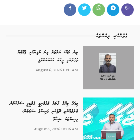
ގުޅުންހުރި ލިޔުންތައް
ތިން ލައްކަ އަށްވުރެ ގިނަ ރުފިޔާހުރި ފޮއްޓެއް
ވަގަށްނެގި މީހަކު ހައްޔަރުކޮށްފި
August 6, 2026 10:11 AM
މިއަދު މިއޮއް ޙާލަތު މެދުވެރިވީ އެމްޑީޕީ ސަރުކާރުން
ބެލުމެއްނެތި ޗާޕުކުރި ފައިސާގެ ސަބަބުން:
މިނިސްޓަރު ޝިޔާމް
August 6, 2026 10:06 AM