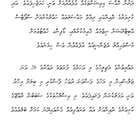
ދަށުން ޚާއްސަ ޑިވިޝަންތަކެއް އުފެއްދުމަށް ވަނީ ހަމަޖެހިފައެވެ. އަދި
ކުޅިވަރުގެ ދާއިރާގައި ދިމާވާ މައްސަލަތައް ހައްލުކުރުމަށް ސްޕޯޓްސް
އާބިޓްރޭޝަން ނިޒާމެއް ގާއިމުކުރުމާއި، ޑޯޕިންގ ހުއްޓުވުމަށް
މުސްތަގިއްލު އެޖެންސީއެއް އުފެއްދުން ވެސް ހިމެނެއެވެ.
ރައްޔިތުންގެ މަޖިލީހުގެ މި އަހަރުގެ ފުރަތަމަ ދައުރުގެ 26 ވަނަ
ޖަލްސާއިން މި މަހުގެ ފަސްވަނަ ދުވަހު ފާސްކުރި މި ބިލަށް މިހާރު
ވަނީ އަމަލުކުރަން ފަށައިފައެވެ. މި އިސްލާހުތަކުގެ ސަބަބުން ރާއްޖޭގެ
ކުޅިވަރުގެ ދާއިރާއަށް އައު ތަރައްގީއެއް ގެނުވައިދޭނެ ކަމަށް ބެލެވެއެވެ.