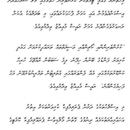
މިހާތަނަށް ގައުމީ ޓީމުތަކަށް ކުޅުންތެރިން ހޮވުމުގައި މާލެ ސަރަހައްދަށް
އިސްކަންދެވެމުން އައި ކަމަށް ފާހަގަކުރައްވައި، މި ބަދަލާއެކު އެކަން
ރަނގަޅުވެގެންދާނެ ކަމަށް ރައީސް މުއިއްޒު ވިދާޅުވިއެވެ.
“ކުޅުންތެރިންނާއި ކޯޗިންއާއި ވަސީލަތްތައް ތަރައްގީކުރުމަށް ގައުމީ
ކުޅިވަރު ފަންޑުގެ ބޭނުން ހިފޭނެ. މީގެ ސަބަބުން ރާއްޖޭގެ ހުރިހާ
ކަންކޮޅުތަކެއްގައި އެއް ފެންވަރެއްގައި އެތުލީޓުން ތަމްރީނުކުރެވޭނެ މަގު
ފަހިވެގެންދާނެ،”
ރައީސް މުއިއްޒު ވިދާޅުވިއެވެ.
މި އިސްލާހުތަކުގެ ދަށުން ޕެރަލިމްޕިކް ކުޅިވަރުތަކަށް އިތުރު
އަހައްމިއްޔަތުކަމެއް ދިނުމުގެ ގޮތުން މޯލްޑިވްސް ޕެރައޮލިމްޕިކް ކޮމެޓީގެ