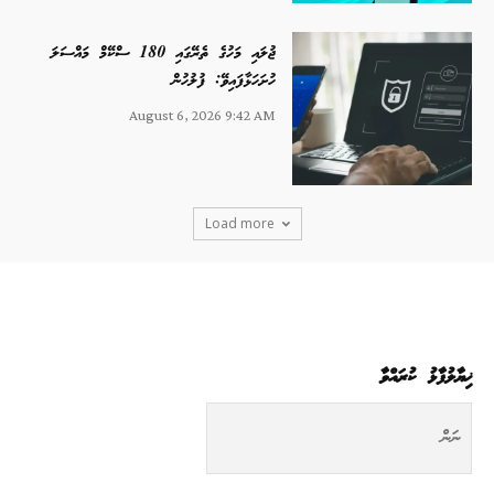
ޖުލައި މަހުގެ ތެރޭގައި 180 ސްކޭމް މައްސަލަ
ހުށަހަޅާފައިވޭ: ފުލުހުން
August 6, 2026 9:42 AM
Load more
ޚިޔާލުފާޅު ކުރައްވާ