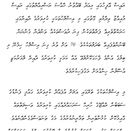
ރައީސް އޮފީހުގައި މިއަދު ބޭއްވުނު ޚާއްސަ ރަސްމިއްޔާތުގައި ރައީސް
މުއިއްޒު ވިދާޅުވި ގޮތުގައި މި އިސްލާހުތަކަކީ ކުޅިވަރުގެ ދާއިރާގައި
ހަރަކާތްތެރިވާ ފަރާތްތަކުން ގިނަ ދުވަސްތަކެއް ވަންދެން ގެންނަން
ބޭނުންވެފައިވާ ބަދަލުތަކެކެވެ. 70 އަށް ވުރެ ގިނަ އިސްލާހު ހިމެނޭ މި
ބިލުގެ އެންމެ ފާހަގަކޮށްލެވޭ އެއް ކަމަކީ ކުޅިވަރުގެ ދާއިރާ ލާމަރުކަޒީ
އުސޫލުން ހިންގުމަށް މަގުފަހިކުރުމެވެ.
މި އިސްލާހުތަކުގެ ތެރޭގައި އަލަށް އުފައްދާ ކުޅިވަރުގެ ގައުމީ ފަންޑުގެ
ސަބަބުން ރާއްޖޭގެ ހުރިހާ ސަރަހައްދެއްގައި ކުޅިވަރުގެ ވަސީލަތްތައް
ގާއިމުކޮށް، ކުޅުންތެރިން ތަމްރީނުކުރުމުގެ މަގު ތަނަވަސްވެގެންދާނެއެވެ.