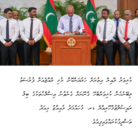
ކުޅިވަރު ދާއިރާ އިތުރަށް ހަރުދަނާކޮށް، މުޅި ރާއްޖެއަށް ފުރުސަތު
ލިބޭނެހެން ކުޅިވަރާބެހޭ ގާނޫނަށް ގެނެވުނު އިސްލާހުތަކުގެ ބިލު
ރައީސުލްޖުމްހޫރިއްޔާ ޑރ. މުހައްމަދު މުއިއްޒު މިއަދު
ތަސްދީގުކުރައްވައިފިއެވެ.