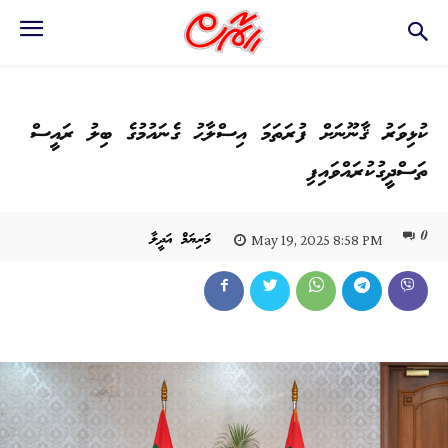
ކުޅިވަރު ޤާނޫނަށް ފުރަތަމަ އިސްލާޙު ގެނައުމުގެ ބިލު ރައީސް
ތަސްދީގުކުރައްވައިފި
0
މަރިޔަމް އަދީލާ
May 19, 2025 8:58 PM