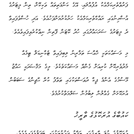
ފަރުވާތެރިކަމާއެކު އުފުއްލައި، އޭގެ ކަންމަތިތައް ވަކިކޮށް، ތިން މީޓަރުގެ
އުސްމިނުގައި ރައްކާތެރިކަމާއެކު ހަރުކުރުމަށްފަހުއެވެ. އަދި ހުސްވެފައިވާ
ދެ މީޓަރުގެ ސަރަހައްދުގައި ހުދު ކޮޓަން ފޮތިން ނިވާކުރެވިފައިވެއެވެ.
މި މަސައްކަތަކީ ޚާއްސަ ތަމްރީނު ލިބިފައިވާ ޓެކްނިކަލް ޓީމެއް
މެދުވެރިކޮށް ކުރިއަށް ގެންދާ މަސައްކަތެކެވެ. މީގެ މަޤްޞަދަކީ ޙައްޖު
މޫސުމުގެ އެންމެ ޕީކް ދުވަސްތަކުގައި ޠަވާފު ކުރާ ޙާޖީންގެ ސަބަބުން
އުރަކޮޅަށް ގެއްލުން ލިބުމުން ސަލާމަތްކުރުމެވެ.
ކައުބާގެ އުރަކޮޅުގެ ތާރީޚު
އުރަކޮޅުގެ ކުލަ ތާރީޚުގައި ތަފާތު ދައުރުތަކުގައި ބަދަލުވެފައިވެއެވެ.