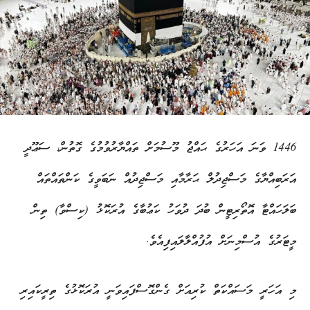
1446 ވަނަ އަހަރުގެ ޙައްޖު މޫސުމަށް ތައްޔާރުވުމުގެ ގޮތުން، ސަޢޫދީ
އަރަބިއްޔާގެ މަސްޖިދުލް ޙަރާމާއި މަސްޖިދުއް ނަބަވީގެ ކަންތައްތައް
ބަލަހައްޓާ އޮތޯރިޓީން ބުދަ ދުވަހު ކަޢުބާގެ އުރަކޮޅު (ކިސްވާ) ތިން
މީޓަރުގެ އުސްމިނަށް އުފުއްލާލައިފިއެވެ.
މި އަހަރީ މަސައްކަތް ކުރިއަށް ގެންގޮސްފައިވަނީ އުރަކޮޅުގެ ތިރީކައިރި