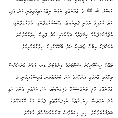
ރަސޫލު ﷲ ﷺ ގެ ޒަމާނުގައި ކަޢުބާ ނިވާކުރެވިފައިވަނީ ހުދު އަދި
ރަތް ކުލައިގެ ޔަމަނީ ފޮތިންނެވެ. އަބޫބަކުރުގެފާނާއި، ޢުމަރުގެފާނާއި،
ޢުޘްމާނުގެފާނުގެ ޚިލާފަތުގެ ދައުރުގައި ހުދު ފޮތިން ނިވާކުރެވުނެވެ.
އެއަށްފަހު އިބްނު ޒުބައިރު ރަތް ބްރޮކޭޑްއިން ނިވާކުރެއްވިއެވެ.
މައްކާ ހިސްޓޮރިކަލް ސެންޓަރުގެ ޑިރެކްޓަރު ޑރ. ފަވާޒް އަލް-ދަހާސް
ވިދާޅުވި ގޮތުގައި އުރަކޮޅުގެ ކުލަ ބަދަލުވަމުން އައިސްފައިވަނީ އެ
ޒަމާނެއްގެ މާލީ ތަނަވަސްކަމާ ގުޅިގެންނެވެ. ހުދު ކުލައަކީ އެންމެ ލުއި
ކުލަ ނަމަވެސް، ގިނަ ދުވަހު ނުހިފެހެއްޓޭތީ، ފަހުން ކަޅު ބްރޮކޭޑްއަށް
ބަދަލުކުރެވުނެވެ. މިއީ މިހާރުވެސް ބޭނުންކުރަމުންދާ ކުލައެވެ.