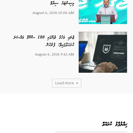
މިނިސްޓަރު ޝިޔާމް
August 6, 2026 10:06 AM
ޖުލައި މަހުގެ ތެރޭގައި 180 ސްކޭމް މައްސަލަ
ހުށަހަޅާފައިވޭ: ފުލުހުން
August 6, 2026 9:42 AM
Load more
ޚިޔާލުފާޅު ކުރައްވާ