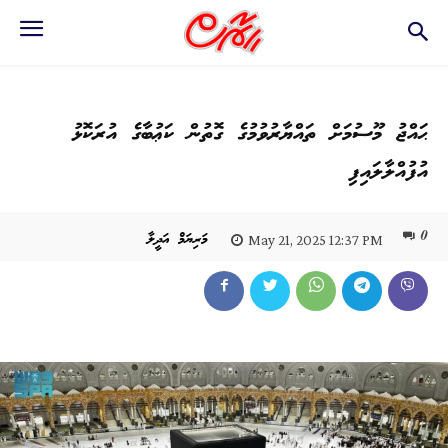
ޙައްޖު މޫސުމަށް ތައްޔާރުވުމުގެ ގޮތުން ކަޢުބާގެ އުރަކޮޅު
އުފުއްލާލައިފި
0
މަރިޔަމް އަދީލާ
May 21, 2025 12:37 PM