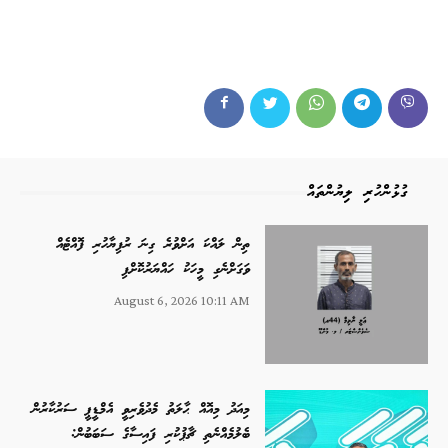
ގުޅުންހުރި ލިޔުންތައް
ތިން ލައްކަ އަށްވުރެ ގިނަ ރުފިޔާހުރި ފޮއްޓެއް
ވަގަށްނެގި މީހަކު ހައްޔަރުކޮށްފި
August 6, 2026 10:11 AM
މިއަދު މިއޮއް ޙާލަތު މެދުވެރިވީ އެމްޑީޕީ ސަރުކާރުން
ބެލުމެއްނެތި ޗާޕުކުރި ފައިސާގެ ސަބަބުން: