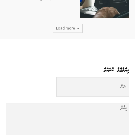
Load more
ޚިޔާލުފާޅު ކުރައްވާ