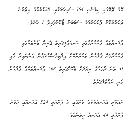
އޭގެ ތޭރޭގައި ހިމެނެނީ 164 ސައިކަލަކާއި، 38ކާރެއްގެ އިތުރުން
ތަކުރާރުކޮށް ޕާކުކުރުމުގެ ސަބަބުން ޓޯކޮށްފައިވާ 1 ކާރެވެ.
އުޅަނދުތައް ޕާކުކުރުމުގައި ކަނޑައެޅިފައިވާ ޕާކިން ޒޯންތަކުގައި
ޕާކުކުރުމަށް ފުލުހުން ތަކުރާރުކޮށް އިލްތިމާސްކުރަމުން އަންނައިރު މެއި
31 ވަނަ ދުވަހުގެ ނިޔަލަށް ޓޯކޮށްފައިވާ 568 އުޅަނދުތަކެއް ފުލުހުން
ވަނީ ނައްތާލާފައެވެ.
ނައްތާލި އުޅަނދުތަކުގެ ތެރޭގައި ދެ ފުރޮޅުލީ 524 އުޅަނދާއި ހަތަރު
ފުރޮޅުލީ 44 އުޅަނދު ހިމެނެއެވެ.