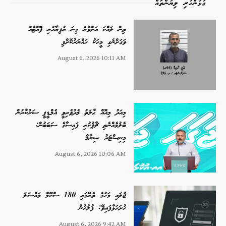
ގުޅުންހުރި ލިޔުންތައް
ތިން ލައްކަ އަށްވުރެ ގިނަ ރުފިޔާހުރި ފޮއްޓެއް
ވަގަށްނެގި މީހަކު ހައްޔަރުކޮށްފި
August 6, 2026 10:11 AM
މިއަދު މިއޮއް ޙާލަތު މެދުވެރިވީ އެމްޑީޕީ ސަރުކާރުން
ބެލުމެއްނެތި ޗާޕުކުރި ފައިސާގެ ސަބަބުން:
މިނިސްޓަރު ޝިޔާމް
August 6, 2026 10:06 AM
ޖުލައި މަހުގެ ތެރޭގައި 180 ސްކޭމް މައްސަލަ
ހުށަހަޅާފައިވޭ: ފުލުހުން
August 6, 2026 9:42 AM