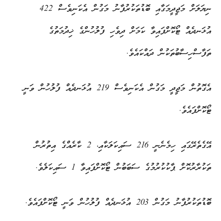
ނިޔަލަށް މަޖީދީމަގާއި ބޮޑުތަކުރުފާނު މަގުން އެކަނިވެސް 422
އުޅަނދެއް ޓޯކޮށްފައިވާ ކަމަށް ދިވެހި ފުލުހުންގެ ޚިދުމަތުގެ
ތަފާސްހިސާބުތަކުން ދައްކައެވެ.
އެގޮތުން މަޖީދީ މަގުން އެކަނިވެސް 219 އުޅަނދެއް ފުލުހުން ވަނީ
ޓޯކޮށްފައެވެ.
އޭގެތެރޭގައި ހިމެނެނީ 216 ސައިކަލަކާއި، 2 ކާރެއްގެ އިތުރުން
ތަކުރާރުކޮށް ޕާކުކުރުމުގެ ސަބަބުން ޓޯކޮށްފައިވާ 1 ސައިކަލެވެ.
ބޮޑުތަކުރުފާނު މަގުން 203 އުޅަނދެއް ފުލުހުން ވަނީ ޓޯކޮށްފައެވެ.