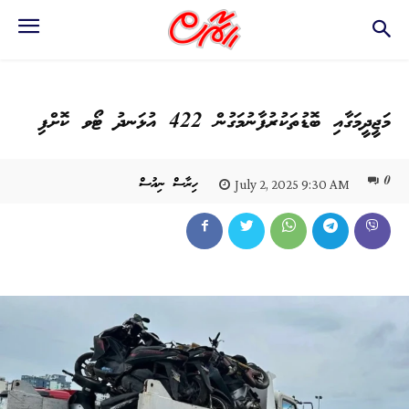
މަޖީދީމަގާއި ބޮޑުތަކުރުފާނުމަގުން 422 އުޅަނދު ޓޯވ ކޮށްފި
0
ހިރާސް ނިއުސް
July 2, 2025 9:30 AM