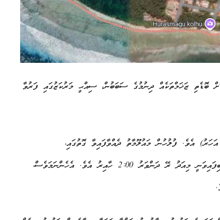
ް ބޮޑެތި ޒަޚަމްތަކެއް ދިނުމުގެ ސަބަބުން، ސިއްޙީ މަރުކަޒުގައި ފަރުވާ
ުވި މީހާއަކީ އެ ރަށު އޯކިޑްމާގޭ އަބްދުއްރަޙްމާން އާދަމް (65 އަހަރު) އެވެ. ފުލުހުން މައުލޫމާތު ދެއްވާފައިވާ ގޮތުގައި،
އަބްދުއްރަޙްމާން ސިއްޙީ މަރުކަޒަށް ގެންދިޔަ ކަމުގެ މައުލޫމާތު ލިބިފައިވަނީ މިއަދު ރޭ ދަންވަރު 2:00 ހާއިރު އެވެ. އެހެންނަމަވެސް،
.