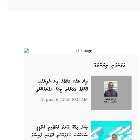
ގުޅުންހުރި ލިޔުންތައް
ތިން ލައްކަ އަށްވުރެ ގިނަ ރުފިޔާހުރި
ފޮއްޓެއް ވަގަށްނެގި މީހަކު ހައްޔަރުކޮށްފި
August 6, 2026 10:11 AM
މިއަދު މިއޮއް ޙާލަތު މެދުވެރިވީ އެމްޑީޕީ
ސަރުކާރުން ބެލުމެއްނެތި ޗާޕުކުރި ފައިސާގެ