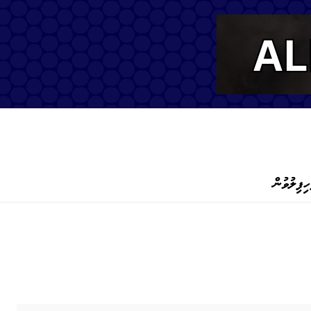
ހިފިލުވުން