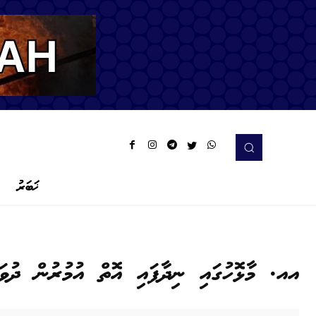
ޚަބަރު
އއ. މާޅޮހުގައި ނިދާފައި އޮތް އުމުރުން ދުވަސ