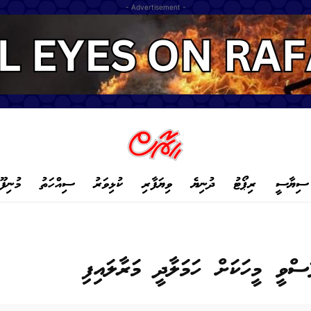
- Advertisement -
ސިޔާސީ
ރިޕޯޓު
ދުނިޔެ
ވިޔަފާރި
ކުޅިވަރު
ސިއްހަތު
މުނިފޫ
ްވީ މީހަކަށް ހަމަލާދީ މަރާލައިފި