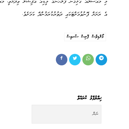
މި މައްސަލައާ ގުޅިގެން ފުލުހުންގެ މީޑިއާ އޮފިޝަލް ވިދާޅުވީ، މައްސ
އެ ރަށަށް ފޮނުވުމަށްޓަކައި ދަތުރުކުރަމުންދާ ކަމަށެވެ.
މޯލްޑިވްސް ޕޮލިސް ސާރވިސް
ޚިޔާލުފާޅު ކުރައްވާ