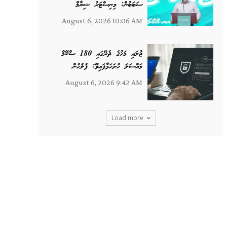
ސަބަބުން: މިނިސްޓަރު ޝިޔާމް
August 6, 2026 10:06 AM
ޖުލައި މަހުގެ ތެރޭގައި 180 ސްކޭމް
މައްސަލަ ހުށަހަޅާފައިވޭ: ފުލުހުން
August 6, 2026 9:42 AM
Load more