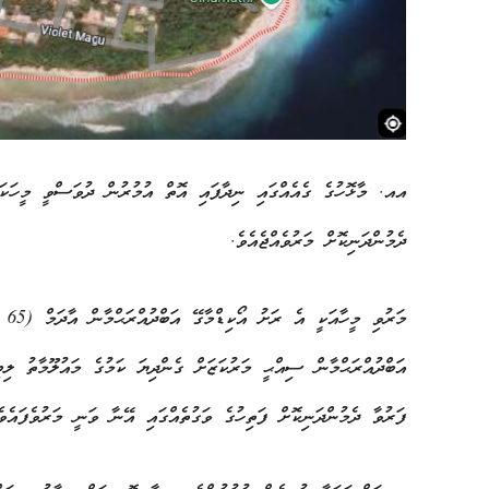
އއ. މާޅޮހުގެ ގެއެއްގައި ނިދާފައި އޮތް އުމުރުން ދުވަސްވީ މީހަކަށ
ދެމުންދަނިކޮށް މަރުވެއްޖެއެވެ.
މަރ
ފަރުވާ ދެމުންދަނިކޮށް ފަތިހުގެ ވަގުތެއްގައި އޭނާ ވަނީ މަރުވެފައެވެ