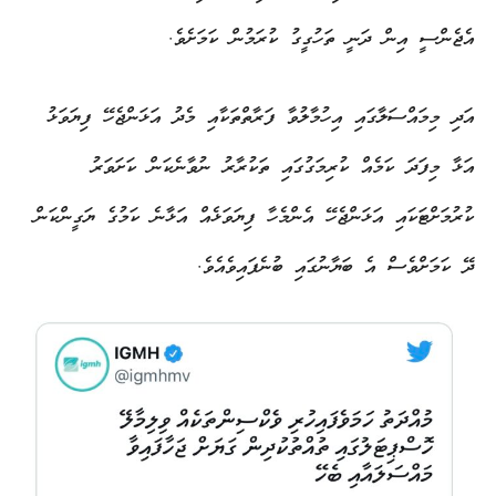
އެޖެންސީ އިން ދަނީ ތަހުގީގު ކުރަމުން ކަމަށެވެ.
އަދި މިމައްސަލާގައި އިހުމާލުވާ ފަރާތްތަކާއި މެދު އަޅަންޖެހޭ ފިޔަވަޅު
އަޅާ މިފަދަ ކަމެއް ކުރިމަގުގައި ތަކުރާރު ނުވާނެކަން ކަށަވަރު
ކުރުމަށްޓަކައި އަޅަންޖެހޭ އެންމެހާ ފިޔަވަޅެއް އަޅާނެ ކަމުގެ ޔަގީންކަން
ދޭ ކަމަށްވެސް އެ ބަޔާނުގައި ބުނެފައިވެއެވެ.