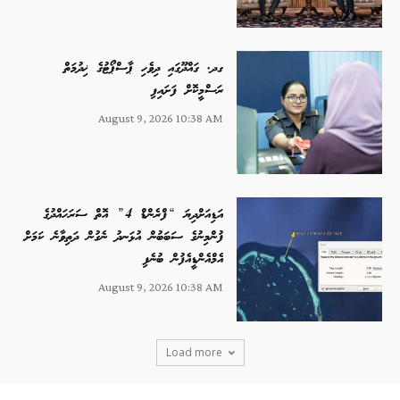
ގދ. ގައްދޫގައި ދިވެހި ޕާސްޕޯޓުގެ ޚިދުމަތް
ރަސްމީކޮށް ފަށައިފި
August 9, 2026 10:38 AM
އަޑިއަށްދިޔަ “ފްރެންޑް 4” އޮތް ސަރަހައްދުގެ
ފުންމިނުގެ ސަބަބުން އުޅަނދު ނެގުން ދަތިވާނެ ކަމަށް
އެމްއެންޑީއެފުން ބުނެފި
August 9, 2026 10:38 AM
Load more