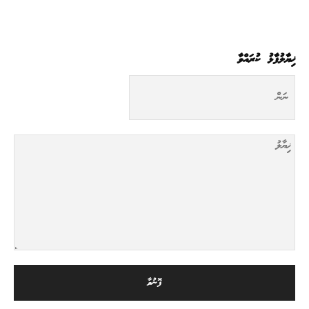
ޚިޔާލުފާޅު ކުރައްވާ