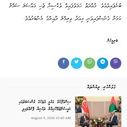
ބުނެފައިވެއެވެ. މުއްދަތު ހަމަވެފައިވާ ވެކްސިން ޖެހި މައްސަލަ ސަމާލު
ކަމަށް ގެނެސްފައިވަނީ މިއަދު ވިލިމާލެ ދާއިރާގެ މެންބަރުއެވެ.
ބަލިމީހުން
ގުޅުންހުރި ލިޔުންތައް
ސިންގަޕޫރުގެ ގައުމީ ދުވަހުގެ މުނާސަބަތުގައި
ރައީސުލްޖުމްހޫރިއްޔާ ތަހުނިޔާ ފޮނުއްވައިފި
August 9, 2026 10:40 AM