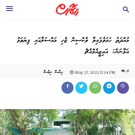
މުއްދަތު ހަމަވެފައިވާ ވެކްސިން ޖެހި މައްސަލާގައި ފިޔަވަޅު
އަޅާނަން: އައިޖީއެމްއެޗް
0
ހިރާސް ނިއުސް
May 27, 2022 11:24 PM