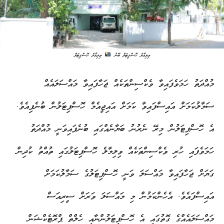
ވިލިމާލެ ހޮސްޕިޓަލް ބޭރު
ވިލިމާލެ ހޮސްޕިޓަލް
މުއްދަތު ހަމަވެފައިވާ ވެކްސިންތަކެއް ޖަހާފައިވާ މައްސަލައެއް
ސަމާލުކަމަށް އައިސްފައިވާ ކަމަށް އައިޖީއެމް ހޮސްޕިޓަލުން ބުނެފިއެވެ.
އެ ހޮސްޕިޓަލުން މިރޭ ނެރުނު ބަޔާނެއްގައި ބުނެފައިވަނީ މުއްދަތު
ހަމަވެފައި ހުރި ވެކްސިންތަކެއް ވިލިމާލެ ހޮސްޕިޓަލުގައި ތުއްތު ކުދިން
ގަޔަށް ޖަހާފައިވާ މައްސަލަ ވަނީ ހޮސްޕިޓަލުގެ ސަމާލުކަމަށް
އައިސްފައެވެ. އެހެންކަމުން މި މައްސަލަ ވަރަށް ސީރިއަސް
މައްސަލައެއްގެ ގޮތުގައި އެ ހޮސްޕިޓަލުންނާއި ހެލްތް ޕްރޮޓެކްޝަން