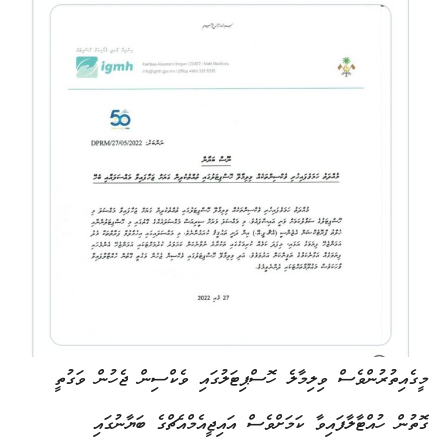
މީގެއިތުރުންވެސް ވިލިމާލެ ހޮސްޕިޓަލުގައި ވެކްސިން ޖެހުން ވަގުތީ
ގޮތުން ހުއްޓާލާފައިވާ ކަމަށްވެސް އައިޖީއެމްއެޗްގެ ބަޔާނުގައި