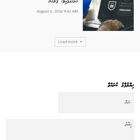
ހުށަހަޅާފައިވޭ: ފުލުހުން
August 6, 2026 9:42 AM
Load more
ޚިޔާލުފާޅު ކުރައްވާ