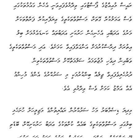
ރައީސް މުއިއްޒުގެ ޕޯސްޓުގައި ވިދާޅުވެފައިވަނީ އެހެން ގައުމުތަކުގައި
ވެސް ޢަމަލުކުރާ ގޮތަށް، މަސްތުވާތަކެތީގެ ވިޔަފާރިކުރާ ފަރާތްތަކަށް
މަރުގެ އަދަބާއި އެހެނިހެން ހަރުކަށި އަދަބުތައް ކަނޑައެޅުމަށް ބިލު
އިތުރަށް ދިރާސާކުރުމަށް އަންގަވާފައިވާ ކަމަށެވެ. އަދި މަސްތުވާތަކެތީގެ
ވަބާއިން ދިވެހި މުޖުތަމައު ސަލާމަތްކޮށް މަސްތުވާތަކެތިން
ދުރުހެލިވެފައިވާ ޖީލެއް ބިނާކުރުމަކީ މި ސަރުކާރުގެ އެންމެ މުހިންމު
އެއް އަމާޒު ކަމަށް ވެސް ވިދާޅުވި އެވެ.
މިދިޔަ ޑިސެމްބަރު މަހު ސަރުކާރުން ރައްޔިތުންގެ މަޖިލީހަށް ހުށަހެޅި
ބިލުގައި މަސްތުވާތަކެތީގެ ބައެއް ކުށްތަކުގެ އަދަބު ހަރުކަށިކޮށް، ބޮޑެތި