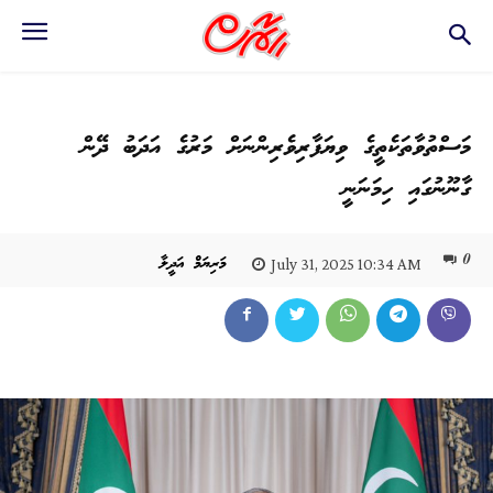
މަސްތުވާތަކެތީގެ ވިޔަފާރިވެރިންނަށް މަރުގެ އަދަބު ދޭން
ގާނޫނުގައި ހިމަނަނީ
0
މަރިޔަމް އަދީލާ
July 31, 2025 10:34 AM