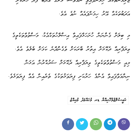
ޖޫރިމަނާތަކެއް ހިމަނާފައިވީ ނަމަވެސް، މަރުގެ އަދަބު ފަދަ ހަރުކަށި
އަދަބުތަކެއް އޭރު ހިމަނާފައެއް ނުވެ އެވެ.
މި ބިލަށް ގެންނަން ހުށަހަޅާފައިވާ އިސްލާހުތަކާއެކު، މަސްތުވާތަކެތީގެ
ވިޔަފާރިއާ ދެކޮޅަށް އިތުރު ބާރަކަށް ވެގެންދާނެ ކަމަށް ބެލެވެ އެވެ.
މިއީ މަސްތުވާތަކެތީގެ ވިޔަފާރިއާ ދެކޮޅަށް ސަރުކާރުން އަޅަން
ނިންމަވާފައިވާ އެންމެ ހަރުކަށި ފިޔަވަޅުތަކުގެ ތެރެއިން އެއް ފިޔަވަޅެވެ.
ރައީސުލްޖުމުހޫރިއްޔާ ޑރ މުހައްމަދު މުއިއްޒު