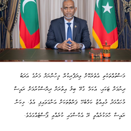
މަސްތުވާތަކެތި އެތެރެކޮށް ވިޔަފާރިކުރާ މީހުންނަށް މަރުގެ އަދަބު
ދިނުމަށް ޓަކައި، އެކަމާ ގުޅޭ ބިލު އިތުރަށް ދިރާސާކުރުމަށް ރައީސް
މުހައްމަދު މުއިއްޒު ކަމާބެހޭ ފަރާތްތަކަށް އަންގަވައިފި އެވެ. މިކަން
ރައީސް ހާމަކުރެއްވީ ރޭ އެކްސްގައި ކުރެއްވި ޕޯސްޓެއްގައެވެ.