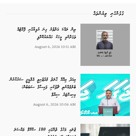
ގުޅުންހުރި ލިޔުންތައް
ތިން ލައްކަ އަށްވުރެ ގިނަ ރުފިޔާހުރި ފޮއްޓެއް
ވަގަށްނެގި މީހަކު ހައްޔަރުކޮށްފި
August 6, 2026 10:11 AM
މިއަދު މިއޮއް ޙާލަތު މެދުވެރިވީ އެމްޑީޕީ ސަރުކާރުން
ބެލުމެއްނެތި ޗާޕުކުރި ފައިސާގެ ސަބަބުން:
މިނިސްޓަރު ޝިޔާމް
August 6, 2026 10:06 AM
ޖުލައި މަހުގެ ތެރޭގައި 180 ސްކޭމް މައްސަލަ