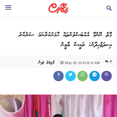
ގޮތް ނޭންގޭ އެއްބަސްވުންތައް ހާމަނުކުރާނަމަ، ސަރުކާރު
އިނދަޖެހިދާނެ: ރައީސް ޔާމީން
0
ފާތިމަތު ޒައިނާ
May 29, 2022 11:31 AM