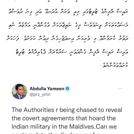
ރައީސް ޔާމީންގެ ޓުވީޓްގައި މިއީ ވަރަށް އުދަނގޫ އަދި ގިނަ ދުވަސްވާ
މަސައްކަތަކަށް ވީނަމަވެސް މީގެ ނަތީޖާއަކަށް ވެގެންދާނީ އަމާޒެއް ނެތި
ދަތުރު ކުރަމުންދާ މި ވެރިކަން އިނދަޖެހިގެން ދިއުން ކަމަށެވެ. ފަހަކަށް
އައިސް ރައީސް ޔާމީން ގެންދަވަނީ ސަރުކާރަށް ފާޑުވިދާޅުވެ ޓުވީޓް
ކުރައްވަމުންނެވެ.