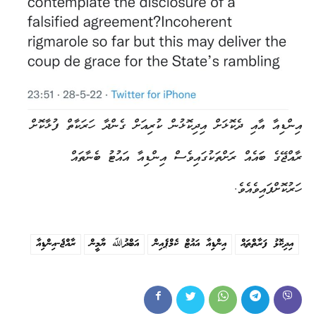
އިންޑިއާ އާއި ދެކޮޅަށް އިދިކޮޅުން ކުރިއަށް ގެންދާ ހަރަކާތް ފުޅާކޮށް
ރާއްޖޭގެ ބައެއް ރަށްތަކުގައިވެސް އިންޑިއާ އައުޓު ބެނާތައް
ހަރުކޮށްފައިވެއެވެ.
އިދިކޮޅު ފަރާތްތައް
އިންޑިއާ އައުޓް ކެމްޕެއިން
އަބްދުﷲ ޔާމީން
ރާއްޖެ-އިންޑިއާ