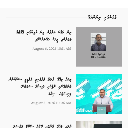
ގުޅުންހުރި ލިޔުންތައް
ތިން ލައްކަ އަށްވުރެ ގިނަ ރުފިޔާހުރި ފޮއްޓެއް
ވަގަށްނެގި މީހަކު ހައްޔަރުކޮށްފި
August 6, 2026 10:11 AM
މިއަދު މިއޮއް ޙާލަތު މެދުވެރިވީ އެމްޑީޕީ ސަރުކާރުން
ބެލުމެއްނެތި ޗާޕުކުރި ފައިސާގެ ސަބަބުން:
މިނިސްޓަރު ޝިޔާމް
August 6, 2026 10:06 AM
ޖުލައި މަހުގެ ތެރޭގައި 180 ސްކޭމް މައްސަލަ