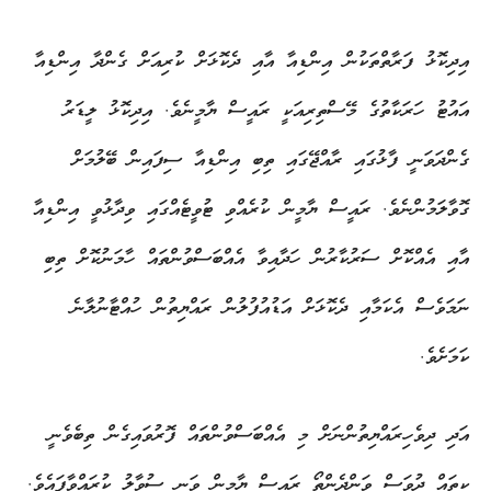
އިދިކޮޅު ފަރާތްތަކުން އިންޑިއާ އާއި ދެކޮޅަށް ކުރިއަށް ގެންދާ އިންޑިއާ
އައުޓު ހަރަކާތުގެ މޭސްތިރިއަކީ ރައީސް ޔާމީނެވެ. އިދިކޮޅު ލީޑަރު
ގެންދަވަނީ ފާޅުގައި ރާއްޖޭގައި ތިބި އިންޑިއާ ސިފައިން ބޭލުމަށް
ގޮވާލަމުންނެވެ. ރައީސް ޔާމީން ކުރެއްވި ޓުވީޓެއްގައި ވިދާޅުވީ އިންޑިއާ
އާއި އެއްކޮށް ސަރުކާރުން ހަދާއިވާ އެއްބަސްވުންތައް ހާމަނުކޮށް ތިބި
ނަމަވެސް އެކަމާއި ދެކޮޅަށް އަޑުއުފުލުން ރައްޔިތުން ހުއްޓާނުލާނެ
ކަމަށެވެ.
އަދި ދިވެހިރައްޔިތުންނަށް މި އެއްބަސްވުންތައް ފޮރުވައިގެން ތިބެވެނީ
ކިތައް ދުވަސް ވަންދެންތޯ ރައީސް ޔާމީން ވަނީ ސުވާލު ކުރައްވާފައެވެ.