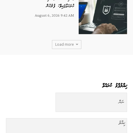
ހުށަހަޅާފައިވޭ: ފުލުހުން
August 6, 2026 9:42 AM
Load more
ޚިޔާލުފާޅު ކުރައްވާ