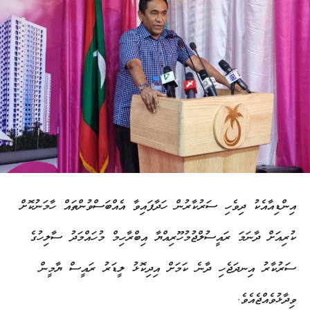
އިންޑިއާއެކު ދިވެހި ސަރުކާރުން ހަދާފައިވާ އެއްބަސްވުންތައް ހާމަނުކޮށް
ކުރިއަށް ދާނަމަ ރައީސުލްޖުމުހޫރިއްޔާ އިބްރާހިމް މުހައްމަދު ސާލިހުގެ
ސަރުކާރު އިނދަޖެހި ދާނެ ކަމަށް އިދިކޮޅު ލީޑަރު ރައީސް ޔާމީން
ވިދާޅުވެއްޖެއެވެ.