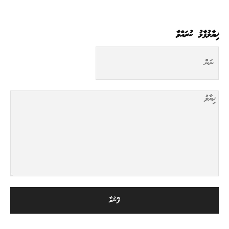
ޚިޔާލުފާޅު ކުރައްވާ