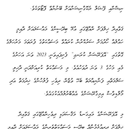
ނިޝާނާއި ފޭޝަލް ރެކޮގްނިޝަންއަށް ބޭނުންވާ ފޮޓޯތަކެވެ.
ޤަވާއިދާ ޚިލާފަށް ރާއްޖޭގައި އުޅޭ ބިދޭސީންގެ މައްސަލައަށް ދާއިމީ
ހައްލެއް ހޯދުމަށް ސަރުކާރުން ކުރައްވާ މަސައްކަތުގެ ފުރަތަމަ މަރުހަލާގެ
ގޮތުގައި “އޮޕަރޭޝަން ކުރަނގި” ފެށިފައިވަނީ 2023 ވަނަ އަހަރުގެ
މެއި މަހުގެ 3 ވަނަ ދުވަހުއެވެ. މި މަސައްކަތް ކުރިއަށްދަނީ ދާޚިލީ
ސަލާމަތާއި ފަންނިއްޔަތާ ބެހޭ ވުޒާރާ، ދިވެހި ފުލުހުންގެ ޚިދުމަތް އަދި
މޯލްޑިވްސް އިމިގްރޭޝަންގެ އެއްބާރުލުމާއެކުގައެވެ.
މި އޮޕަރޭޝަންގެ މައިގަނޑު މަޤްޞަދަކީ ދިވެހިރާއްޖޭގައި ޤަވާއިދާ
ޚިލާފަށް ދިރިއުޅެމުންދާ ބިދޭސީ މަސައްކަތްތެރިންގެ މައްސަލައަށް ދާއިމީ