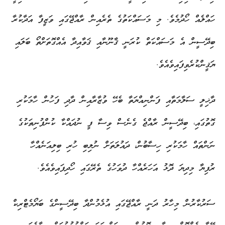
ހައްލެއް ހޯދުމެވެ. މި މަސައްކަތުގެ ތެރެއިން ރާއްޖޭގައި ވަޒީފާ އަދާކުރާ
ބިދޭސީން އެ މަސައްކަތް ކުރަނީ ޤާނޫނާއި ޤަވާއިދާ އެއްގޮތަށްތޯ ބަލައި
ޔަޤީންކުރެވިފައިވެއެވެ.
ދާޚިލީ ސަލާމަތާއި ފަންނިއްޔަތާ ބެހޭ ވުޒާރާއިން ދާދި ފަހުން ހާމަކުރި
ގޮތުގައި، ބިދޭސީން ރާއްޖެ ގެނެސް ވިސާ ފީ ނުދައްކާ ކުންފުނިތަކުގެ
ނަންތައް ހާމަކުރި ހިސާބުން، ދައުލަތަށް ނުލިބި ހުރި ބިލިއަނެއްހާ
ރުފިޔާ މިދިޔަ ދޮޅު އަހަރެއްހާ ދުވަހުގެ ތެރޭގައި ހޯދިފައިވެއެވެ.
ސަރުކާރުން މިހާރު ދަނީ ރާއްޖޭގައި އުޅެމުންދާ ބިދޭސީންގެ ބަޔޯމެޓްރިކް