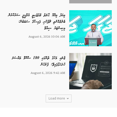
މިއަދު މިއޮއް ޙާލަތު މެދުވެރިވީ އެމްޑީޕީ ސަރުކާރުން
ބެލުމެއްނެތި ޗާޕުކުރި ފައިސާގެ ސަބަބުން:
މިނިސްޓަރު ޝިޔާމް
August 6, 2026 10:06 AM
ޖުލައި މަހުގެ ތެރޭގައި 180 ސްކޭމް މައްސަލަ
ހުށަހަޅާފައިވޭ: ފުލުހުން
August 6, 2026 9:42 AM
Load more