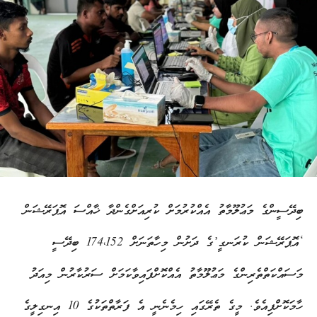
ބިދޭސީންގެ މަޢުލޫމާތު އެއްކުރުމަށް ކުރިއަށްގެންދާ ޚާއްސަ އޮޕަރޭޝަން
‘އޮޕަރޭޝަން ކުރަނގީ’ގެ ދަށުން މިހާތަނަށް 174،152 ބިދޭސީ
މަސައްކަތްތެރިންގެ މަޢުލޫމާތު އެއްކޮށްފައިވާކަމަށް ސަރުކާރުން މިއަދު
ހާމަކޮށްފިއެވެ. މީގެ ތެރޭގައި ހިމެނެނީ އެ ފަރާތްތަކުގެ 10 އިނގިލީގެ