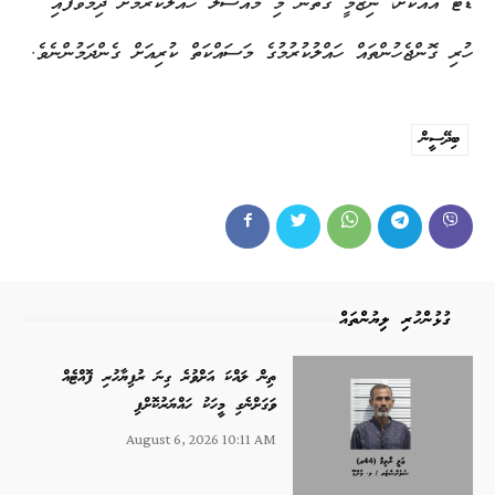
ޑޭޓާ އެއްކޮށް، ނިޒާމީ ގޮތުން މި މައްސަލަ ހައްލުކުރުމަށް ދިމާވެފައި
ހުރި ގޮންޖެހުންތައް ހައްލުކުރުމުގެ މަސައްކަތް ކުރިއަށް ގެންދަމުންނެވެ.
ބިދޭސީން
ގުޅުންހުރި ލިޔުންތައް
ތިން ލައްކަ އަށްވުރެ ގިނަ ރުފިޔާހުރި ފޮއްޓެއް
ވަގަށްނެގި މީހަކު ހައްޔަރުކޮށްފި
August 6, 2026 10:11 AM