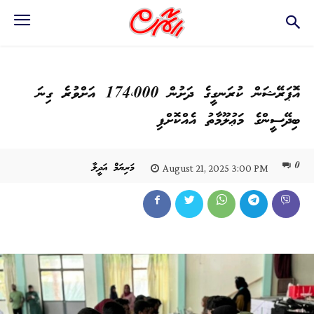
އޮޕަރޭޝަން ކުރަނގީގެ ދަށުން 174،000 އަށްވުރެ ގިނަ
ބިދޭސީންގެ މަޢުލޫމާތު އެއްކޮށްފި
0
މަރިޔަމް އަދީލާ
August 21, 2025 3:00 PM