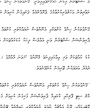
އެ ސެންޓަރުން މިކަން ހާމަކޮށްފައިމިވަނީ ”ގޭންގުތަކުން ހިންގާ ކުށ
ރައްޔިތުން އަހުލުވެރިކުރުވުުމުގެ ޕްރޮގްރާމެއް ފަށައިގެން ކުރިއަށް ދަ
ގޭންގުތަކުން ހިންގާ ކުށްތަކާއި އެނޫންވެސް ނުރައްކާތެރި ކުށްތައް ހ
ޕްރިވެންޝަން ސެންޓަރުން ވަނީ އެއްވެސް މީހަކު ކުޑަކުއްޖަކަށް ވަޅ
ދެމެދު އަދަދަކުން ޖޫރިމަނާ ކުރެވޭނެއެވެ.
”ގޭންގުތަކުން ހިންގާ ކުށްތަކާއި އެނޫންވެސް ނުރައްކާތެރި ކުށްތައް ހ
މާލެ ސިޓީ ޕޮލިހާއި ކްރައިމް ޕްރިވެންޝަން ގުޅިގެން ކުރިއަށް ގެންދ
ކޮބައިކަމާއި، ތޫނު އެއްޗެއް ނުވަތަ ނުރައްކާތެރި ހަތިޔާރެއް ބޭނުން