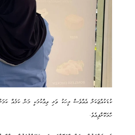
ކުޑަކުއްޖަކަށް އެއްވެސް މީހަކު ވަޅި ވިއްކުމަކީ މަނާ ކަމެއް ކަމަށ
ހާމަކޮށްފިއެވެ.