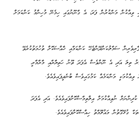
ޅި ވިއްކުން މަނާކުރުން ފަދަ، އެ ގާނޫނުގައި ހިމެނޭ މުހިންމު ކަންކަމަށް
ާރިވެރިން ސަމާލުކަންދޭންޖެހޭ ކަންކަމާއި ޚާއްސަކޮށް ތުހުމަތުކުރެވޭ
ަޅިއާއި ކަޓަރު ތިލަ އަދި އެ ނޫންވެސް އެފަދަ ތޫނު ހަތިޔާރާއި މާރާމާރީ
ވިއްކުމަކީ މަނާކަމެއް ކަމުގައިވެސް ބުނެދީފައިވެއެވެ.
ުދިންނަށް ނުވިއްކުމަށް އިލްތިމާސްކޮށްފައިވެއެވެ. އަދި އެފަދަ
ަކާ ގުޅޭގޮތުން މައުލޫމާތު ހިއްސާކޮށްފައިވެއެވެ.