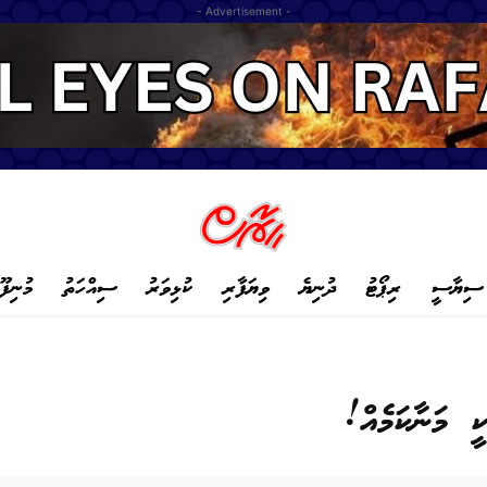
- Advertisement -
ސިޔާސީ
ރިޕޯޓު
ދުނިޔެ
ވިޔަފާރި
ކުޅިވަރު
ސިއްހަތު
މުނިފޫ