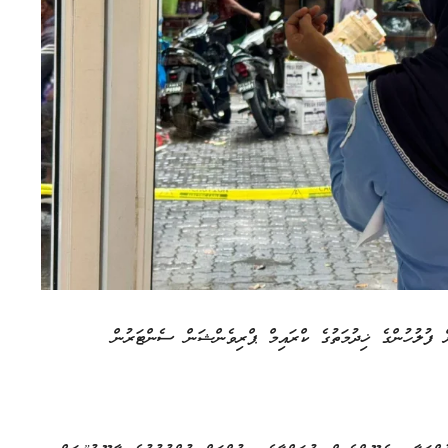
ް ފުލުހުންގެ ޚިދުމަތުގެ ކްރައިމް ޕްރިވެންޝަން ސެންޓަރުން