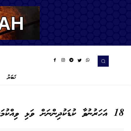
ޚަބަރު
18 އަހަރުނުވާ ކުޑަކުދިންނަށް ވަޅި ވިއްކުމަކީ މަނާކަމެއް!