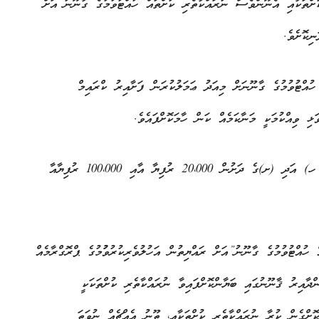
ްތަކާއި އެނޫންވެސް ނުރައްކާތެރި ކުށްތައް ހުއްޓުވުމުގެ ގާނޫނު”އަށް
ނިކޮށެވެ.
ުއްޓުވުމުގެ ގާނޫނަށް މިއަދު ޢަމަލުކުރަން ފަށާއިރު ކްރައިމް
ި ވިއްކުމަކީ މަނާކަމެއް ކަން ހާމަކޮށްފައެވެ.
ކުޑަ ކުއްޖަކަށް ވަޅި ވިއްކައިފިނަމަ ޤާނޫނުގެ 37ވަނަ މާއްދާގެ ( ހ) އަދި (ށ)ގެ ދަށުން 20،000 ރުފިޔާ އާއި 100،000 ރުފިޔާއާ
ުއްޓުވުމުގެ ގާނޫނު”އަށް ރައްޔިތުން އަހުލުވެރިކުރުވުުމުގެ ޕްރޮގްރާމެއް
ާއިރު ޤާނޫނުގައި ބަޔާންކޮށްފައިވާ ނުރައްކާތެރި ކުށްތަކަކީ
ކޮށްގެން ކުރާ ނުރައްކާތެރި ކުށްތަކާއި، ތޫނު އެއްޗެއް ނުވަތަ