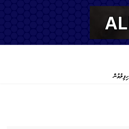
ހިފިލުވުން