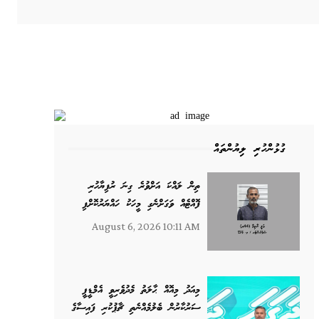
ގުޅުންހުރި ލިޔުންތައް
ތިން ލައްކަ އަށްވުރެ ގިނަ ރުފިޔާހުރި
ފޮއްޓެއް ވަގަށްނެގި މީހަކު ހައްޔަރުކޮށްފި
August 6, 2026 10:11 AM
މިއަދު މިއޮއް ޙާލަތު މެދުވެރިވީ އެމްޑީޕީ
ސަރުކާރުން ބެލުމެއްނެތި ޗާޕުކުރި ފައިސާގެ