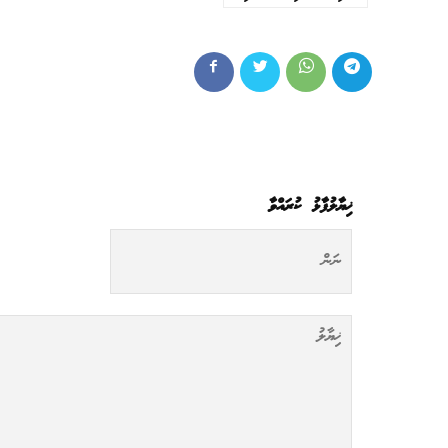
ޚިޔާލުފާޅު ކުރައްވާ