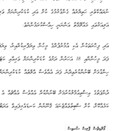
ނުރައްކާތެރި ހަތިޔާރެއް ގެންގުޅުމުގެ ކުށް އަދި ކުޑަކުދިންނަށް ވަ
އަލިއަޅުވައި މައުލޫމާތު އަންނަނީ ހިއްސާކުރަމުންނެވެ.
އަދި ފިހާރަތަކުން އެކި އުމުރުފުރާގެ މީހުން ވިޔަފާރިކުރާއިރު، ވިޔަފ
ފަދަ މީހުންނާއި 18 އަހަރުން ދަށުގެ ކުޑަކުދިންނަށް ވ
ހިންގުމަށް ބޭނުންކުރެވިދާނެ ފަދަ އެއްވެސް އާލާތެއް ކުޑަކުދިންނަށް 
ދުންފަތުގެ އިސްތިއުމާލުކުރުމަށް ބޭނުންކުރާ އެއްވެސް އެއްޗެއް އެ ކ
ކަމެއްކޮށް، ކުށް ސާބިތުވެއްޖެނަމަ ޤާނޫނުން ކަނޑައެޅިފައިވާ އަދަބުތ
މޯލްޑިވްސް ޕޮލިސް ސާރވިސް