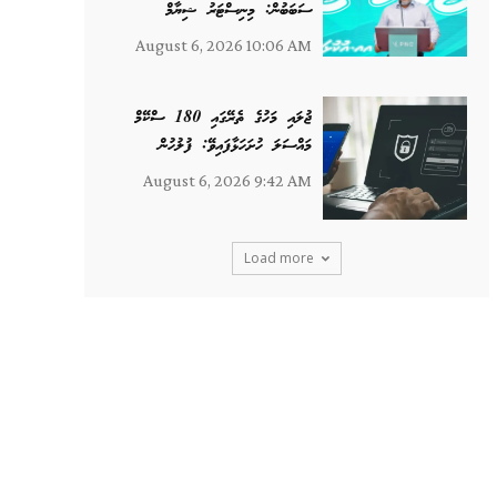
ސަބަބުން: މިނިސްޓަރު ޝިޔާމް
August 6, 2026 10:06 AM
ޖުލައި މަހުގެ ތެރޭގައި 180 ސްކޭމް
މައްސަލަ ހުށަހަޅާފައިވޭ: ފުލުހުން
August 6, 2026 9:42 AM
Load more