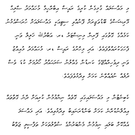
މި މައްސަލައާ ގުޅިގެން ކުރީގެ ރައީސް އިބްރާހީމް މުހައްމަދު ޞާލިޙް
މޮރިޝަސްގެ ބޮޑުވަޒީރަށް ފޮނުއްވި ސިޓީއަކީ މައްސަލައަށް ހުރަސްއެޅުނު
ކަމެއްގެ ގޮތުގައި ފޮރިން މިނިސްޓަރު ޑރ. އަބްދުﷲ ޚަލީލް ވަނީ
ފާހަގަކުރައްވާފައެވެ. އަދި މިހާރުގެ ރައީސް ޑރ. މުޙައްމަދު މުއިއްޒު
ވަނީ ދިވެހިރާއްޖޭގެ ކަނޑުން ގެއްލުނު ސަރަޙައްދު ހޯދުމަށް ކުޑަ ވެސް
ދުލެއް ނުދެއްވާނެ ކަމަށް ވިދާޅުވެފައެވެ.
ކެބިނެޓުން މި މައްސަލައިގައި ގޮތެއް ނިންމުމުން ކުރިއަށް ދާނެ ގޮތްތައް
އިއުލާނުކުރާނެ ކަމަށް ބަންޑާރަނައިބު ވިދާޅުވިއެވެ. އަދި މައްސަލަ
އެއްކޮށް ބަލައި ނިމުމުން މެންބަރުންގެ ސުވާލުތަކަށް ތަފްސީލީ ޖަވާބު