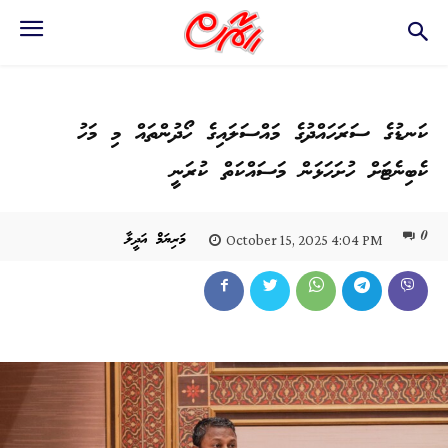
ކަނޑުގެ ސަރަހައްދުގެ މައްސަލައިގެ ހޯދުންތައް މި މަހު
ކެބިނެޓަށް ހުށަހަޅަން މަސައްކަތް ކުރަނީ
0
މަރިޔަމް އަދީލާ
October 15, 2025 4:04 PM