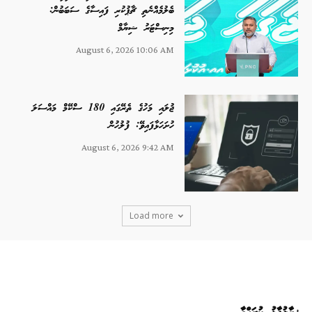
ބެލުމެއްނެތި ޗާޕުކުރި ފައިސާގެ ސަބަބުން:
މިނިސްޓަރު ޝިޔާމް
August 6, 2026 10:06 AM
ޖުލައި މަހުގެ ތެރޭގައި 180 ސްކޭމް މައްސަލަ
ހުށަހަޅާފައިވޭ: ފުލުހުން
August 6, 2026 9:42 AM
Load more