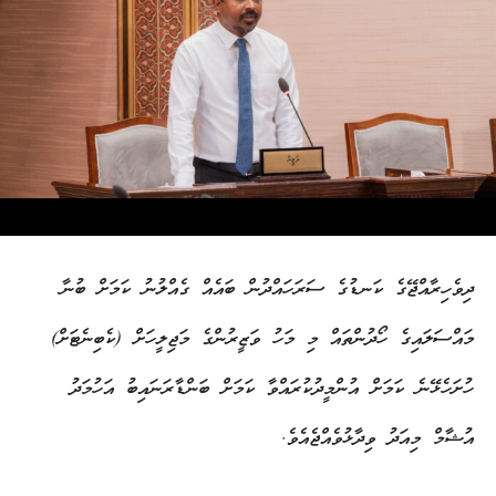
ދިވެހިރާއްޖޭގެ ކަނޑުގެ ސަރަހައްދުން ބައެއް ގެއްލުނު ކަމަށް ބުނާ
މައްސަލައިގެ ހޯދުންތައް މި މަހު ވަޒީރުންގެ މަޖިލީހަށް (ކެބިނެޓަށް)
ހުށަހެޅޭނެ ކަމަށް އުންމީދުކުރައްވާ ކަމަށް ބަންޑާރަނައިބު އަހުމަދު
އުޝާމް މިއަދު ވިދާޅުވެއްޖެއެވެ.