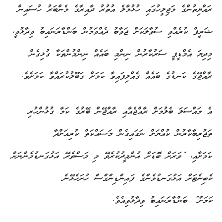
ރައްޔިތުންގެ މަޖިލީހުގައި ހުޅުމާލެ އުތުރު ދާއިރާގެ މެންބަރު ހުސައިން
ޝަރީފް ކުރެއްވި ސުވާލަކަށް ޖަވާބު ދެއްވަމުން ބަންޑާރަނައިބު ވިދާޅުވީ،
މިދިޔަ އެމްޑީޕީ ސަރުކާރުން ނިންމި ބައެއް ނިންމުންތަކާ ގުޅިގެން
ރާއްޖޭގެ ކަނޑުގެ ބައެއް ގެއްލިފައިވާ ކަމަށް ގަބޫލުކުރައްވާ ކަމަށެވެ.
އެ މައްސަލަ ބެލުމަށް ރާއްޖެއާއި ރާއްޖޭން ބޭރުގެ ކަމާ ގުޅުންހުރި
ތަޖުރިބާކާރުން ކުއްޔަށް ނަގައިގެން މަސައްކަތް ކުރިއަށްދާ
ކަމަށާއި،
“ވަރަށް ބޮޑަށް އުންމީދުކުރެވޭ މި މަސްތެރޭ އަޅުގަނޑުމެންނަށް
ކެބިނެޓަށް އަޅުގަނޑުމެންގެ ފައިންޑިންގްސް ހުށަހެޅޭނެ
ކަމަށް”
ބަންޑާރަނައިބު ވިދާޅުވިއެވެ.