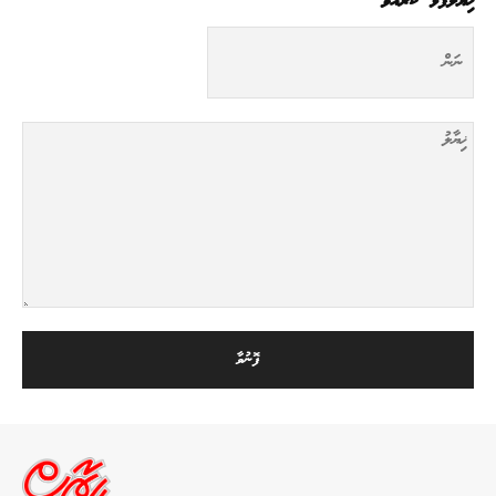
ޚިޔާލުފާޅު ކުރައްވާ