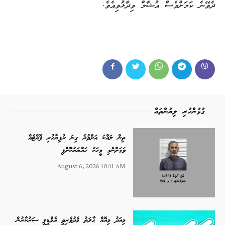
ދެވޭނެ ކަމަށްވެސް އުޝާމް ވިދާޅުވިއެވެ.
ގުޅުންހުރި ލިޔުންތައް
ތިން ލައްކަ އަށްވުރެ ގިނަ ރުފިޔާހުރި ފޮއްޓެއް
ވަގަށްނެގި މީހަކު ހައްޔަރުކޮށްފި
August 6, 2026 10:11 AM
މިއަދު މިއޮއް ޙާލަތު މެދުވެރިވީ އެމްޑީޕީ ސަރުކާރުން