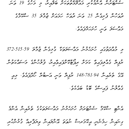
ސެންޓަރުން އާންމުކުރި މައުލޫމާތުތަކަށް ބަލާއިރު، މި މަހުގެ 19 ވަނަ
ދުވަހުން ފެށިގެން 25 ވަނަ ދުވަހާ ހަމައަށް ޖުމްލަ 35 ސްކޭމްގެ
މައްސަލަ ވަނީ ހުށަހަޅާފައެވެ.
މި މުއްދަތުގައި ހުށަހެޅުނު މައްސަލަތަކާ ގުޅިގެން ޖުމްލަ 372,515.59
ރުފިޔާ ގެއްލިފައިވާ ކަމަށް ރިޕޯޓްކޮށްފައިވާއިރު، ފުލުހުންގެ މަސައްކަތުން
އޭގެ ތެރެއިން 148,781.94 ރުފިޔާ ވަނީ އަނބުރާ ހޯދާފައެވެ. މިއީ
ގެއްލުނު ފައިސާގެ ބޮޑު ބައެކެވެ.
އެންޓި ސްކޭމް ސެންޓަރަށް ހުށަހެޅުނު މައްސަލަތަކުގެ ތެރެއިން އެންމެ
ގިނައިން ހިމެނެނީ އީކޮމަރސް ނުވަތަ އޮންލައިން ވިޔަފާރިއާ ގުޅުންހުރި