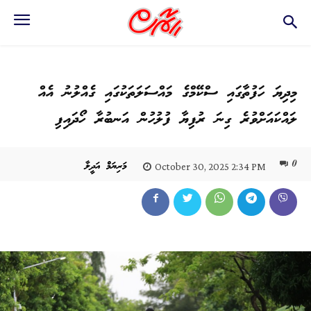
މިދިޔަ ހަފުތާގައި ސްކޭމްގެ މައްސަލަތަކުގައި ގެއްލުނު އެއް
ލައްކައަށްވުރެ ގިނަ ރުފިޔާ ފުލުހުން އަނބުރާ ހޯދައިފި
0
މަރިޔަމް އަދީލާ
October 30, 2025 2:34 PM