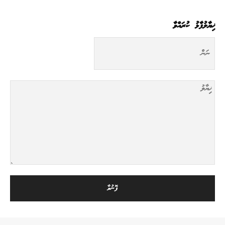
ޚިޔާލުފާޅު ކުރައްވާ