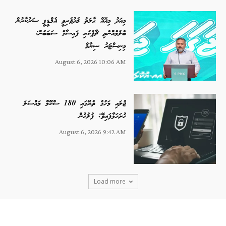
މިއަދު މިއޮއް ޙާލަތު މެދުވެރިވީ އެމްޑީޕީ ސަރުކާރުން
ބެލުމެއްނެތި ޗާޕުކުރި ފައިސާގެ ސަބަބުން:
މިނިސްޓަރު ޝިޔާމް
August 6, 2026 10:06 AM
ޖުލައި މަހުގެ ތެރޭގައި 180 ސްކޭމް މައްސަލަ
ހުށަހަޅާފައިވޭ: ފުލުހުން
August 6, 2026 9:42 AM
Load more