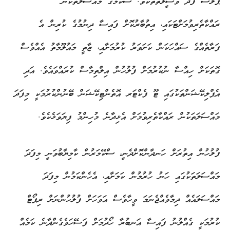
ޕްލޭސް ފަދަ ވަސީލަތްތަކެވެ. ސްކޭމްގެ މައްސަލަތަކުން
ރައްކާތެރިވުމަށްޓަކައި، އިތުބާރުކޮށް ފައިސާ ދިނުމުގެ ކުރިން އެ
ފަރާތެއްގެ ސައްހަކަން ކަށަވަރު ކުރުމަށާއި، ޒާތީ މައުލޫމާތު އެއްވެސް
ގޮތަކަށް ހިއްސާ ނުކުރުމަށް ފުލުހުން އިލްތިމާސް ކުރައްވައެވެ. އަދި
އެޕްލިކޭޝަންތަކުގައި ޓޫ ފެކްޓަރ އޮތެންޓިކޭޝަން ބޭނުންކުރުމަކީ މިފަދަ
މައްސަލަތަކުން ރައްކާތެރިވުމަށް އެޅިދާނެ މުހިންމު ފިޔަވަޅެކެވެ.
ފުލުހުން އިތުރަށް ހަނދާންކޮށްދެނީ، ސްކޭމަރުން ކާމިޔާބުވަނީ މިފަދަ
މައްސަލަތަކުގައި ހަނު ހުރުމުން ކަމަށާއި، އެހެންކަމުން މިފަދަ
މައްސަލައެއް ދިމާވެއްޖެނަމަ ވީހާވެސް އަވަހަށް ފުލުހުންނަށް ރިޕޯޓް
ކުރުމަކީ ގެއްލުނު ފައިސާ އަނބުރާ ހޯދުމަށް ފަސޭހަވެގެންދާނެ ކަމެއް