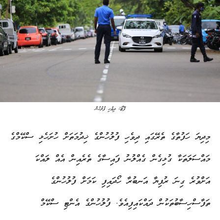
ފޮޓޯ: ދިވެހި ފުލުހުން
މިދިޔަ ހަފުތާގެ ތެރޭގައި ދިވެހި ފުލުހުންގެ ޚިދުމަތަށް ހުށަހެޅި ސްކޭމްގެ
މައްސަލަތަކާ ގުޅިގެން ގެއްލުނު ފައިސާގެ ތެރެއިން އެއް ލައްކަ
އަށްވުރެ ގިނަ ރުފިޔާ އަނބުރާ ހޯދައިފި ކަމަށް ފުލުހުންގެ
ތަފާސްހިސާބުތަކުން ދައްކައިފިއެވެ. ފުލުހުންގެ އެންޓި ސްކޭމް