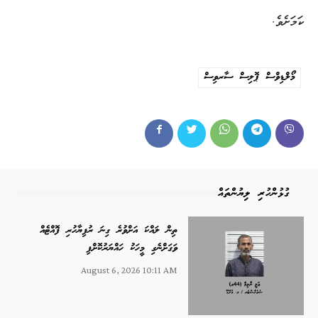
ކަމަށެވެ.
މޯލްޑިވްސް ޕޮލިސް ސާރވިސް
ގުޅުންހުރި ލިޔުންތައް
ތިން ލައްކަ އަށްވުރެ ގިނަ ރުފިޔާހުރި ފޮއްޓެއް
ވަގަށްނެގި މީހަކު ހައްޔަރުކޮށްފި
August 6, 2026 10:11 AM