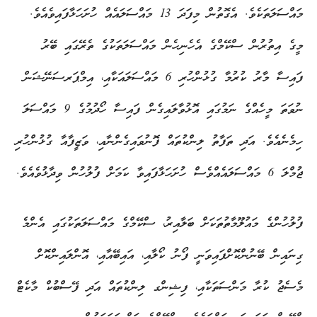
މައްސަލަތަކެވެ. އެގޮތުން މިފަދަ 13 މައްސަލައެއް ހުށަހަޅާފައިވެއެވެ.
މީގެ އިތުރުން ސްކޭމްގެ އެހެނިހެން މައްސަލަތަކުގެ ތެރޭގައި ބޭރު
ފައިސާ މާރު ކުރުމާ ގުޅުންހުރި 6 މައްސަލައަކާއި، އިމްޕަރސަނޭޝަން
ނުވަތަ މީހެއްގެ ނަމުގައި އޮޅުވާލައިގެން ފައިސާ ހޯދުމުގެ 9 މައްސަލަ
ހިމެނެއެވެ. އަދި ތަފާތު ލިންކުތައް ފޮނުވައިގެންނާއި، ވަޒީފާއާ ގުޅުންހުރި
ޖުމްލަ 6 މައްސަލައެއްވެސް ހުށަހަޅާފައިވާ ކަމަށް ފުލުހުން ވިދާޅުވެއެވެ.
ފުލުހުންގެ މައުލޫމާތުތަކަށް ބަލާއިރު، ސްކޭމްގެ މައްސަލަތަކުގައި އެންމެ
ގިނައިން ބޭނުންކޮށްފައިވަނީ ފޯނު ކޯލާއި، އައިބޭއާއި، އޮންލައިންކޮށް
މެސެޖު ކުރާ މަންސަތަކާއި، ފިޝިންގ ލިންކުތައް އަދި ފޭސްބުކް މާކެޓް