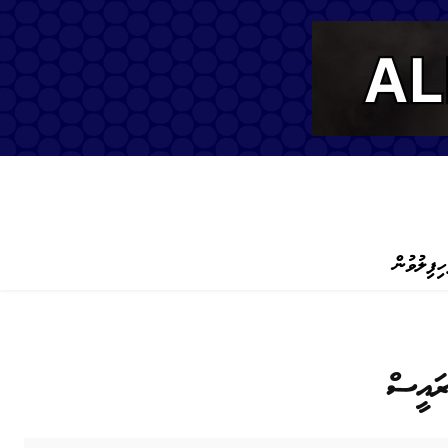
ހިފިލުވުން
ައީސް