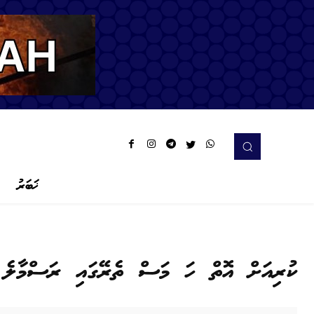
ޚަބަރު
ކުރިއަށް އޮތް ހަ މަސް ތެރޭގައި ރަސްމާލެ ހ