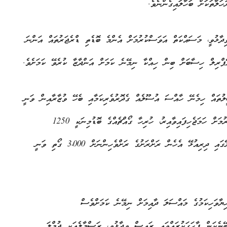
ަލާތަކަށް ބަހާލައިގެންނެވެ.
ދާޅުވީ، މަސައްކަތް އަވަސްކުރުމަށް އެންމެ ބޮޑެތި ޑްރެޖަރުތައް އަންނަ
ޕްރިލް ހިސާބަށް ބިން ހިއްކާ ނިމޭނެ ކަމަށް އަންދާޒާ ކުރެވޭ ކަމަށެވެ.
ީލުތައް ހިމެނޭ ހާއްސަ އުސޫލެއް ގެދޮރުވެރިކަމާއި ބެހޭ ވުޒާރާއިން ވަނީ
ރޭ އާއްމުކޮށްފައެވެ. ފުރަތަމަ ބުރުގައި ޖުމްލަ 15,000 ގޯތި ދޫކުރުމަށް ހަމަޖެހިފައިވާއިރު، ހުރިހާ ގޯއްޗެއްގެ ބޮޑުމިނަކީ 1250
އަކަފޫޓެވެ. މިގޮތުން، މާލެ ރައްޔިތުންނަށް 10،000 ގޯތި، އަދި މާލޭގައި ދިރިއުޅޭ އެހެން ރަށްރަށުގެ ރަށްވެހިންނަށް 3،000 ގޯތި ވަނީ
ޔާވަހިކަމުގެ މައްސަލަ ދާއިމަށް ނިމޭނެ ކަމަށްވެސް
ޭނެކަން ފާހަގަކުރައްވައި ރައީސް ވިދާޅުވީ، ރަސްމާލެއަކީ ޖުމްލަ