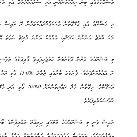
މަސައްކަތުގައި ބިން ހިއްކަމުންދަނީ އެކި ސަރަހައްދުތައް އެކި މަރުހ
މި މަޝްރޫއު އާއި ގުޅޭގޮތުން ވާހަކަފުޅުދައްކަވަމުން ރޭ ރައީސް ވި
މަހު ރާއްޖެ އަންނާނެ ކަމަށާއި، އެއާއެކު އަންނަ މާރިޗް ނުވަތަ އޭ
މި މަޝްރޫއުގެ ދަށުން ދޫކުރުމަށް ހަމަޖެހިފައިވާ ގޯތިތަކުގެ ތަފްސ
ޚާއްސަކުރެވިފައެވެ.
ރައީސް ވަނީ މި މަޝްރޫއާއެކު މާލޭގައި ދިރިއުޅޭ ރައްޔިތުންގެ ބޯހި
ވިދާޅުވެފައެވެ. ނަމަވެސް އެއްފަހަރަކުން އެންމެންނަށް ހައްލު ނުލިބ