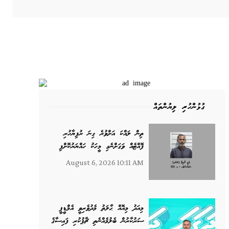
ގުޅުންހުރި ލިޔުންތައް
ތިން ލައްކަ އަށްވުރެ ގިނަ ރުފިޔާހުރި
ފޮއްޓެއް ވަގަށްނެގި މީހަކު ހައްޔަރުކޮށްފި
August 6, 2026 10:11 AM
މިއަދު މިއޮއް ޙާލަތު މެދުވެރިވީ އެމްޑީޕީ
ސަރުކާރުން ބެލުމެއްނެތި ޗާޕުކުރި ފައިސާގެ