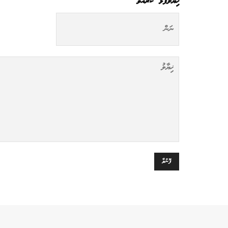
ޚިޔާލުފާޅު ކުރައްވާ