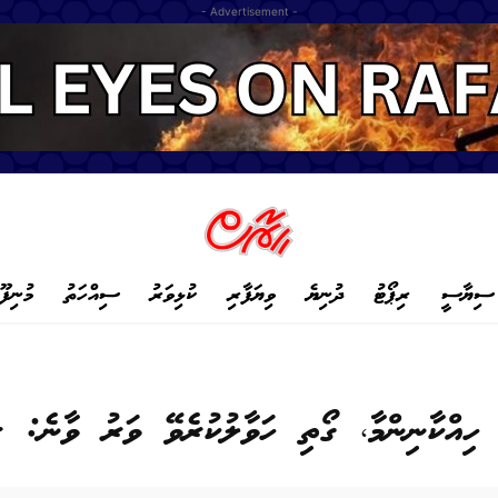
- Advertisement -
ސިޔާސީ
ރިޕޯޓު
ދުނިޔެ
ވިޔަފާރި
ކުޅިވަރު
ސިއްހަތު
މުނިފޫ
ިއްކާނިންމާ، ގޯތި ހަވާލުކުރެވޭ ވަރު ވާނެ: ރ