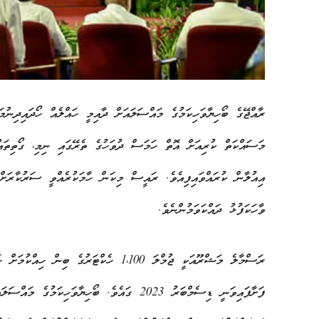
ރާއްޖޭގެ ބޯހިޔާވަހިކަމުގެ މައްސަލައަށް ދާއިމީ ހައްލެއް ހޯދައިދިނ
މަސައްކަތް ކުރިއަށް އޮތް ހަމަސް ދުވަހުގެ ތެރޭގައި ނިމި، ގޯތިތަ
އިއުލާން ކުރައްވައިފިއެވެ. ރައީސް މިކަން ހާމަކުރެއްވީ ސަރުކާރަ
ވާހަކަފުޅު ދައްކަވަމުންނެވެ.
ރަސްމާލެ މަޝްރޫއަކީ ޖުމްލަ 1،100 ހެކްޓަ
ފަށާފައިވަނީ ޑިސެމްބަރު 2023 ގައެވެ. ބޯހިޔާވ