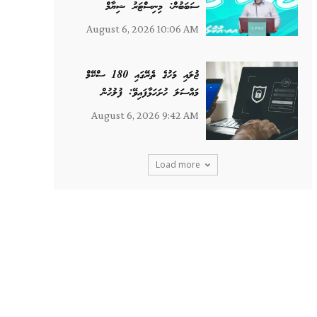
ސަބަބުން: މިނިސްޓަރު ޝިޔާމް
August 6, 2026 10:06 AM
ޖުލައި މަހުގެ ތެރޭގައި 180 ސްކޭމް
މައްސަލަ ހުށަހަޅާފައިވޭ: ފުލުހުން
August 6, 2026 9:42 AM
Load more