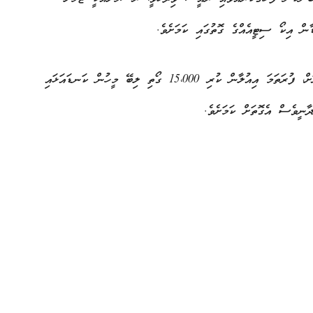
ރައީސް އިތުރަށް ވިދާޅުވީ، ރަސްމާލޭގެ ބިން ހިއްކާ ނިމެން ވާއިރަށް، ފުރަތަމަ އިއުލާން ކުރި 15،000 ގޯތި ލިބޭ މީހުން ކަނޑައަޅައި
ދާނީވެސް އެގޮތަށް ކަމަށެވެ.