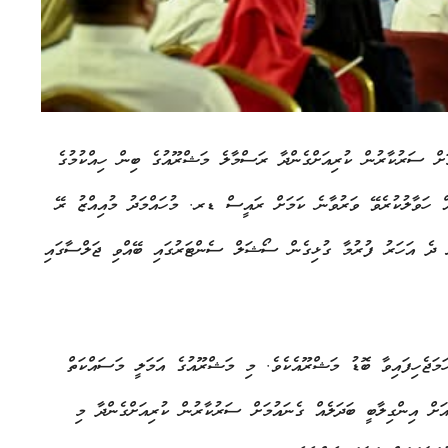
ުމަށް ސަރުކާރުން ކުރިއަށްގެންދާ ރަސްމާލެ މަޝްރޫއުގެ ބިން ހިއްކުމުގެ
އް ހަވާލުކުރެވޭ ވަރުވާނެ ކަމަށް ރައީސް ޑރ. މުހައްމަދު މުއިއްޒު ރޭ
ށް ދެ އަހަރު ފުރުމާ ގުޅިގެން ސޯޝަލް ސެންޓަރުގައި ބޭއްވި ޖަލްސާގައި
ރުގެ ބިން ހިއްކުމަށް ހަމަޖެހިފައިވާ ބޮޑު މަޝްރޫއެކެވެ. މި މަޝްރޫއުގެ އަމަލީ މަސައްކަތް
ަހިކަމުގެ މައްސަލައަށް އިންގިލާބީ ބަދަލެއް ގެނައުމަށް ސަރުކާރުން ކުރިއަށްގެންދާ މި