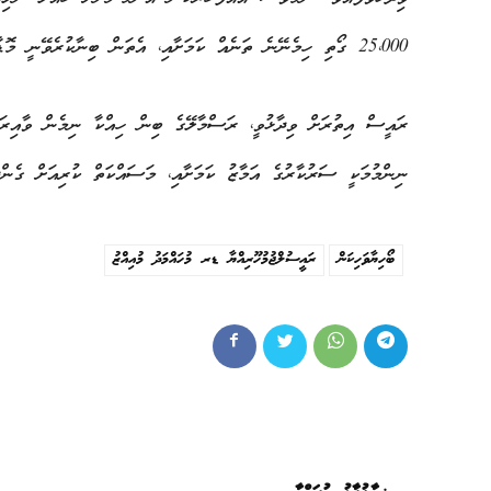
25،000 ގޯތި ހިމެނޭނެ ތަނެއް ކަމަށާއި، އެތަން ބިނާކުރެވޭނީ މޮޑާން އިކޯ ސިޓީއެއްގެ ގޮތުގައި ކަމަށެވެ.
ނިންމުމަކީ ސަރުކާރުގެ އަމާޒު ކަމަށާއި، މަސައްކަތް ކުރިއަށް ގެން
ބޯހިޔާވަހިކަން
ރައީސުލްޖުމުހޫރިއްޔާ ޑރ މުހައްމަދު މުއިއްޒު