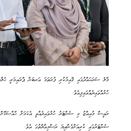
މާލެ ސަރަޙައްދުގައި ޤާއިމުކުރި ފުރަތަމަ އަރބަން ޕްރައިމަރީ ހެ
ހުޅުއްވައިދެއްވައިފިއެވެ.
ރައީސް މުއިއްޒު މި ސެންޓަރު ހުޅުވައިދެއްވީ އެކަމަށް ހާއްސަކޮށްގެ
ސެންޓަރުގައި ކުރިއަށްގެންދިޔަ ރަސްމިއްޔާތުގަ އެވެ.