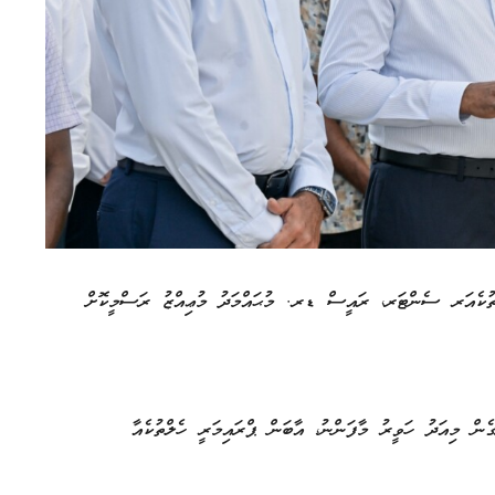
ލްތުކެއަރ ސެންޓަރ، ރައީސް ޑރ. މުޙައްމަދު މުޢިއްޒު ރަސްމީކޮށް
ން މިއަދު ހަވީރު މާފަންނު، އާބަން ޕްރައިމަރީ ހެލްތުކެއާ