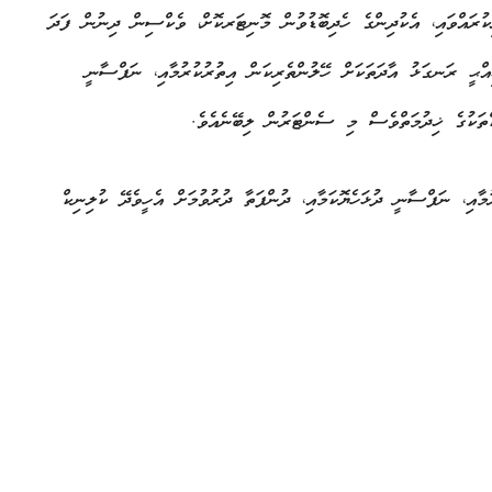
ިކުރައްވައި، އެކުދިންގެ ހެދިބޮޑުވުން މޮނިޓަރކޮށް، ވެކްސިން ދިނުން ފަދަ
އްޙީ ރަނގަޅު އާދަތަކަށް ހޭލުންތެރިކަން އިތުރުކުރުމާއި، ނަފްސާނީ
ކްތަކުގެ ޚިދުމަތްވެސް މި ސެންޓަރުން ލިބޭނެއެވެ.
ާއި، ނަފްސާނީ ދުޅަހެޔޮކަމާއި، ދުންފަތާ ދުރުވުމަށް އެހީވެދޭ ކުލިނިކް