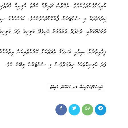
ކުރިއަށްގެންދަވާނެއެވެ. އެގޮތުން، ޗައިލްޑް ހެލްތު ކްލިނިކް މެދުވެރ
ޚިދުމަތްތައް މި ސެންޓަރުން ފޯރުކޮށްދެއްވާނެއެވެ. ހަމައެއާއެކު ޞި
ދުޅަހެޔޮކަމާއި، ދުންފަތާ ދުރުވުމަށް އެހީވެދޭ ކުލިނިކް ފަދަ ކުލިނި
މީގެއިތުރުން ޞިއްޙީ ރަނގަޅު އާދަތަކަށް ހޭލުންތެރިކަން އިތުރުކުރުމ
ފަދަ ކުލިނިކްތަކުގެ ޚިދުމަތްވެސް މި ސެންޓަރުން ލިބޭނެ އެވެ.
ރައީސުލްޖުމުހޫރިއްޔާ ޑރ މުހައްމަދު މުއިއްޒު