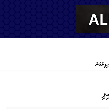
ހިފިލުވުން
ފި