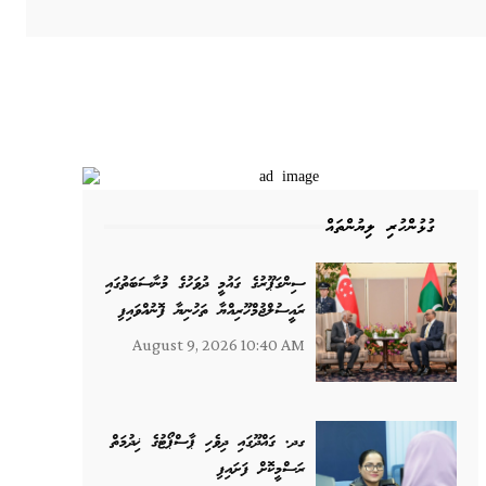
ގުޅުންހުރި ލިޔުންތައް
ސިންގަޕޫރުގެ ގައުމީ ދުވަހުގެ މުނާސަބަތުގައި
ރައީސުލްޖުމްހޫރިއްޔާ ތަހުނިޔާ ފޮނުއްވައިފި
August 9, 2026 10:40 AM
ގދ. ގައްދޫގައި ދިވެހި ޕާސްޕޯޓުގެ ޚިދުމަތް
ރަސްމީކޮށް ފަށައިފި