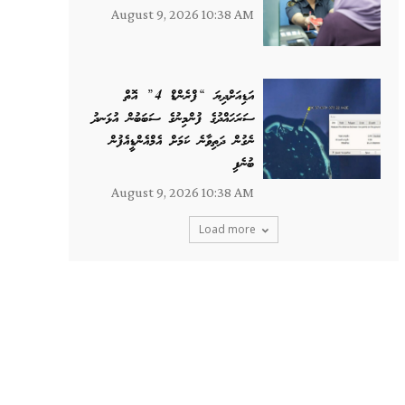
August 9, 2026 10:38 AM
އަޑިއަށްދިޔަ “ފްރެންޑް 4” އޮތް
ސަރަހައްދުގެ ފުންމިނުގެ ސަބަބުން އުޅަނދު
ނެގުން ދަތިވާނެ ކަމަށް އެމްއެންޑީއެފުން
ބުނެފި
August 9, 2026 10:38 AM
Load more