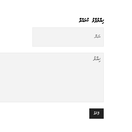
ޚިޔާލުފާޅު ކުރައްވާ