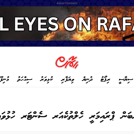
- Advertisement -
ސިޔާސީ
ރިޕޯޓު
ދުނިޔެ
ވިޔަފާރި
ކުޅިވަރު
ސިއްހަތު
މުނިފޫ
ރބަން ޕްރައިމަރީ ހެލްތުކެއަރ ސެންޓަރ ހުޅުވައި