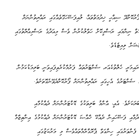
ކޮށްދޭ ޞިއްޙީ ޚިދުމަތްތައް، ލުއިފަސޭހަގޮތެއްގައި ރައްޔިތުންނަށް
ަތް ނިންމައި ރަސްމީކޮށް ހަވާލުކުރުން ވެސް މިއަދުގެ ރަސްމިއްޔާތުގައި
ޝަން ލިމިޓެޑެވެ.
ިމަރީ ހެލްތުކެއަރ ސެންޓަރުތައް ފަރުމާކުރެވިފައިވަނީ ބަލިމަޑުކަމުން
ެ ސެންޓަރުގެ އެހީގައި ރައްޔިތުންނަށް ފޯރުކޮށްދެވޭނެގޮތަށެވެ.
ންޓަރުގެ ޚިދުމަތް މައިގަނޑު ގޮތެއްގައި ބެހިފައި ވަނީ 3 ބަޔަކަށެވެ. އެއީ، އާންމު ބަލިތަކުގެ ޑޮކްޓަރުންނަށް ދެއްކުމާއި
ދުމާއި ފަސޭހައިން ދެއްކޭ ޚާއްޞަ ޑޮކްޓަރުންނަށް ދެއްކުމުގެ އިންތިޒާމް
ފެންވަރުގައި ހިންގަވާ ޕްރޮގްރާމްތައްވެސް މި މަރުކަޒުގައި