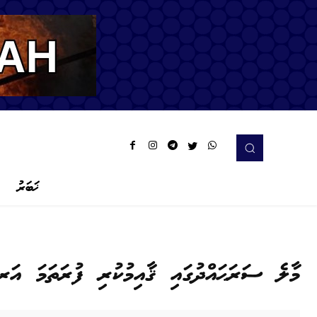
ޚަބަރު
މާލެ ސަރަޙައްދުގައި ޤާއިމުކުރި ފުރަތަމަ އަ