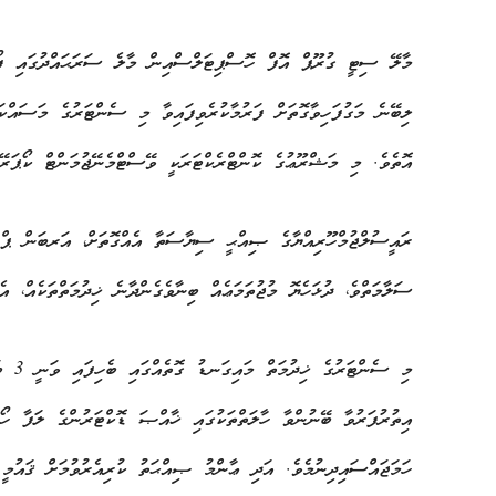
މާލޭ ސިޓީ ގުރޫޕް އޮފް ހޮސްޕިޓަލްސްއިން މާލެ ސަރަޙައްދުގައި ފޯރު
ލިބޭނެ މަގުފަހިވާގޮތަށް ފަރުމާކުރެވިފައިވާ މި ސެންޓަރުގެ މަސައްކ
އޮތެވެ. މި މަޝްރޫޢުގެ ކޮންޓްރެކްޓަރަކީ ވޭސްޓްމެނޭޖުމަންޓް ކޯޕަރޭ
ރައީސުލްޖުމްހޫރިއްޔާގެ ޞިއްޙީ ސިޔާސަތާ އެއްގޮތަށް، އަރބަން ޕްރައ
ސަލާމަތްވެ، ދުޅަހެޔޮ މުޖުތަމަޢެއް ބިނާވެގެންދާނެ ޚިދުމަތްތަކެއް، އ
މި ސެ
އިތުރުފަރުވާ ބޭނުންވާ ހާލަތްތަކުގައި ޚާއްޞަ ޑޮކްޓަރުންގެ ލަފާ ހޯ
ހަމަޖައްސައިދިނުމެވެ. އަދި ޢާންމު ޞިއްޙަތު ކުރިއެރުވުމަށް ޤައުމީ 