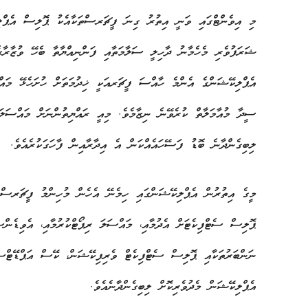
މި އިވެންޓްގައި ވަނީ އިތުރު ގިނަ ފީޗަރސްތަކާއެކު ޕޮލިސް އެޕްލިކޭ
ޝަރަފުވެރި މެހެމާނު ދާހިލީ ސަލާމަތާއި ފަންނިއްޔާތާ ބެހޭ ވުޒާރ
އެޕްލިކޭޝަންގެ އެންމެ ހާއްސަ ފީޗަރއަކީ ޚިދުމަތަށް ހުށަހެޅޭ މައްސ
ސީދާ މުއާމަލާތް ކުރެވޭނެ ނިޒާމެވެ. މިއީ ރައްޔިތުންނަށް މައްސަލަތ
ލިބިގެންދާނެ ބޮޑު ފަސޭހައެއްކަން އެ އިދާރާއިން ފާހަގަކުރެއެވެ.
މީގެ އިތުރުން އެޕްލިކޭޝަންގައި ހިމެނޭ އެހެން މުހިންމު ފީޗަރސްތަ
ޕޮލިސް ސެޓްފިކެޓަށް އެދުމާއި، މައްސަލަ ރިޕޯޓްކުރުމާއި، އެވިޑެން
ނަންބަރުތަކާއި ޕޮލިސް ސެޓްފިކެޓް ވެރިފިކޭޝަން، ކޭސް އަޕްޑޭޓްސ
އެޕްލިކޭޝަން މެދުވެރިކޮށް ލިބިގެންދާނެއެވެ.