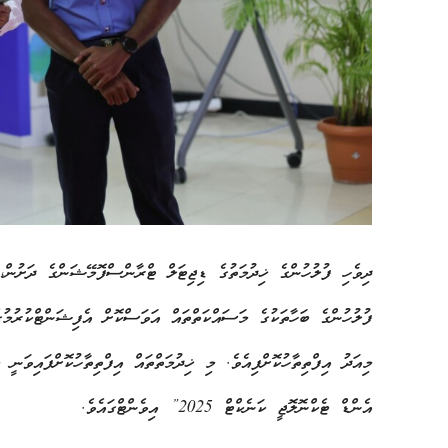
ދިވެހި ފުލުހުންގެ ޚިދުމަތުގެ ޑިޖިޓަލް ޓްރާންސްފޮމޭޝަންގެ ދަށުން، 
ފުލުހުންގެ ބަހާތަކުގެ މަސައްކަތްތައް އަވަސްކޮށް އެފިޝަންޓްކުރުމުގެ
މިއަދު އިފްތިތާހުކޮށްފިއެވެ. މި ޚިދުމަތްތައް އިފްތިތާހުކޮށްފައިވަ
އެންޑް ޓެކްނޮލޮޖީ ކަނެކްޓް 2025” އިވެންޓްގައެވެ.