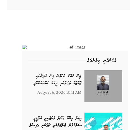
ގުޅުންހުރި ލިޔުންތައް
ތިން ލައްކަ އަށްވުރެ ގިނަ ރުފިޔާހުރި
ފޮއްޓެއް ވަގަށްނެގި މީހަކު ހައްޔަރުކޮށްފި
August 6, 2026 10:11 AM
މިއަދު މިއޮއް ޙާލަތު މެދުވެރިވީ އެމްޑީޕީ
ސަރުކާރުން ބެލުމެއްނެތި ޗާޕުކުރި ފައިސާގެ