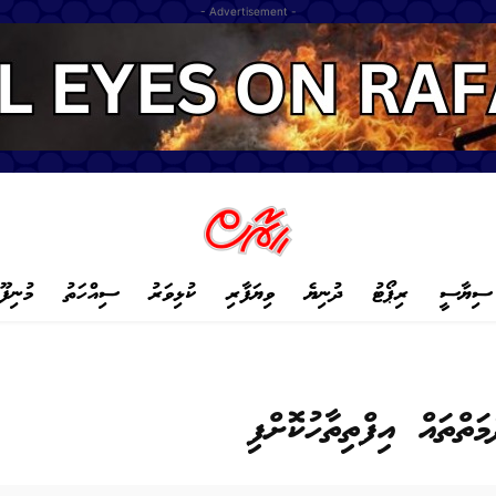
- Advertisement -
ސިޔާސީ
ރިޕޯޓު
ދުނިޔެ
ވިޔަފާރި
ކުޅިވަރު
ސިއްހަތު
މުނިފޫ
ަތްތައް އިފްތިތާހުކޮށްފި