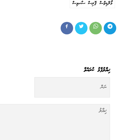
މޯލްޑިވްސް ޕޮލިސް ސާރވިސް
ޚިޔާލުފާޅު ކުރައްވާ