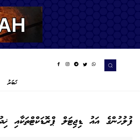
ޚަބަރު
ފުލުހުންގެ އައު ޑިޖިޓަލް ޕްރޮޑަކްޓްތަކާއި ޚިދުމ