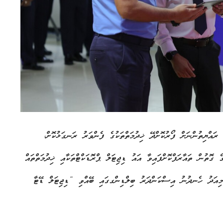
ރައްޔިތުންނަށް ފޯރުކޮށްދޭ ޚިދުމަތްތަކުގެ ފެންވަރު ރަނގަޅުކޮށް،
 ގޮތުން ތައާރަފްކޮށްފައިވާ އައު ޑިޖިޓަލް ޕްރޮޑަކްޓްތަކާއި ޚިދުމަތްތައް
ނީ މިއަދު ހެނދުނު އިސްކަންދަރު ބިލްޑިންގގައި ބޭއްވި “ޑިޖިޓަލް ޑޭޓާ