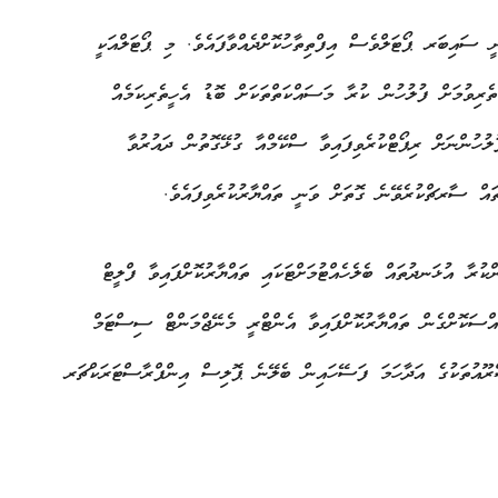
ައިބަރ ޕޯޓަލްވެސް އިފްތިތާހުކޮށްދެއްވާފައެވެ. މި ޕޯޓަލްއަކީ
ރިވުމަށް ފުލުހުން ކުރާ މަސައްކަތްތަކަށް ބޮޑު އެހީތެރިކަމެއް
ުލުހުންނަށް ރިޕޯޓްކުރެވިފައިވާ ސްކޭމްއާ ގުޅޭގޮތުން ދައުރުވާ
ައް ސާރޗްކުރެވޭނެ ގޮތަށް ވަނީ ތައްޔާރުކުރެވިފައެވެ.
ުރާ އުޅަނދުތައް ބެލެހެއްޓުމަށްޓަކައި ތައްޔާރުކޮށްފައިވާ ފްލީޓް
ްސަކޮށްގެން ތައްޔާރުކޮށްފައިވާ އެންޓްރީ މެނޭޖްމަންޓް ސިސްޓަމް
ޝްރޫއުތަކުގެ އަދާހަމަ ފަސޭހައިން ބެލޭނެ ޕޮލިސް އިންފްރާސްޓަރަކްޗަރ