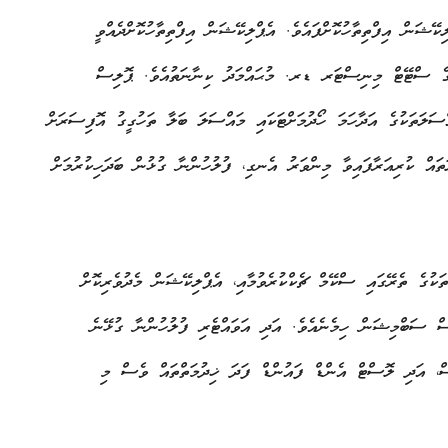
ޝަން އިފްތިތާހުކޮށްފައެވެ. އެޕްލިކޭޝަން އިފްތިތާހުކޮށްދެއްވީ
ާގެ ސްޓޭޓް މިނިސްޓަރ ޑރ. މުޙައްމަދު ކިނާނަތުއެވެ. ޕޮލިސް
ަލަތަކުގެ އަދާހަމަ ހޯދުމަށްޓަކައި މައްސަލަ ބަލާ ތަހުގީގު އޮފިސަރަށް
ައް ކުރިއަރާފައިވާ މިންވަރު އެނގި، ފުލުހުންނާ ގުޅުން ބަދަހިކުރުމަށް
ކުގެ ތެރޭގައި ސްކޭމް ޗެކްކުރެވުމާއި، އެޕްލިކޭޝަން މެދުވެރިކޮށް
ސް ސަބްމިޝަން ހިމެނެއެވެ. އަދި އަވައްޓެރި ފުލުހުންނާ ގުޅޭނެ
ް، އަދި ލޮސްޓް އެންޑް ފައުންޑް ފަދަ ޚިދުމަތްތައް ވެސް މި