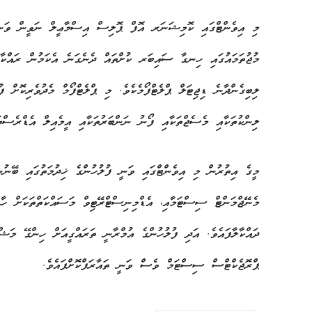
މި އިވެންޓްގައި ކޮމިޝަނަރ އޮފް ޕޮލިސް އިސްމާޢީލް ނަވީން ވަނީ ސ
މުޖުތަމައުގައި ހިނގާ ސައިބަރ ކުށްތައް ދެނެގަނެ އެކަމުން ރައްކާތެ
ލިބިގެންދާނެ ޑިޖިޓަލް ޕްލެޓްފޯމެކެވެ. މި ޕްލެޓްފޯމް މެދުވެރިކޮށް ފ
ލިންކުތަކާއި މެސެޖްތަކާއި ފޯނު ނަންބަރުތަކާއި އީމެއިލް އެޑްރެސްތ
މީގެ އިތުރުން މި އިވެންޓްގައި ވަނީ ފުލުހުންގެ ޚިދުމަތުގައި ބޭނުންކ
މެނޭޖްމަންޓް ސިސްޓަމާއި، އެޑްމިނިސްޓްރޭޓިވް މަސައްކަތްތަކަށް ހާއ
ދައްކާލާފައެވެ. އަދި ފުލުހުންގެ އުމްރާނީ ތަރައްގީއަށް ހިންގޭ މަ
ޕްރޮޖެކްޓްސް ސިސްޓަމް ވެސް ވަނީ ތައާރަފްކޮށްފައެވެ.