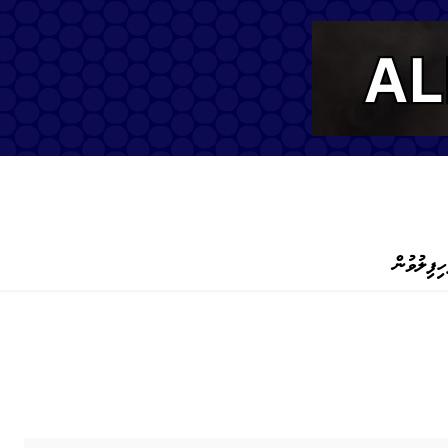
ހިފިލުވުން