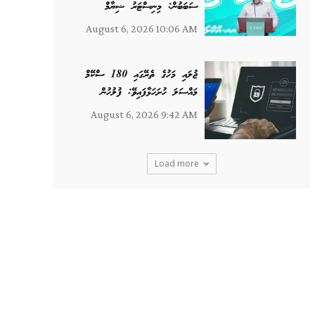
ސަބަބުން: މިނިސްޓަރު ޝިޔާމް
August 6, 2026 10:06 AM
ޖުލައި މަހުގެ ތެރޭގައި 180 ސްކޭމް
މައްސަލަ ހުށަހަޅާފައިވޭ: ފުލުހުން
August 6, 2026 9:42 AM
Load more