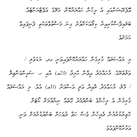
އޮަޕެރޭޝަންގައި އެ މީހުން ހައްޔަރުކޮށް، މަލޭގެ އެޕާޓްމަންޓެއް
ބަލައިފާސްކުރިއިރު ކިލޯއަކަށްވުރެ ގިނަ މަސްތުވާތަކެތި ފެނިފައިވާ
ކަމަށެވެ.
މި މައްސަލައާ ގުޅިގެން ހައްޔަރުކޮށްފައިވަނީ ގދ. މަޑަވެލި /
ވަލުތެރޭގެ، މުޙައްމަދު އީވާން ޙާމިދު (23އ) އާއި ހ. ސަކީނާމަންޒިލް
/ މާލެ، މުޙައްމަދު ރާޢިދު ޢަލީ އަޞްޣަރު (31އ) އެވެ. މި މައްސަލައާ
ގުޅިގެން އެ މީހުންގެ ބަންދާމެދު ގޮތެއް ނިންމުމަށް ކޯޓަށް
ހާޒިރުކުރުމުން ދެމީހުން ވެސް ހަތް ދުވަހަށް ބަންދުކުރުމަށް ވަނީ
އަމުރުކޮށްފައެވެ.