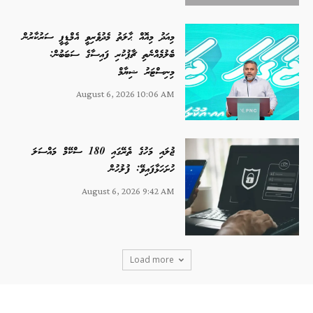
މިއަދު މިއޮއް ޙާލަތު މެދުވެރިވީ އެމްޑީޕީ ސަރުކާރުން
ބެލުމެއްނެތި ޗާޕުކުރި ފައިސާގެ ސަބަބުން:
މިނިސްޓަރު ޝިޔާމް
August 6, 2026 10:06 AM
ޖުލައި މަހުގެ ތެރޭގައި 180 ސްކޭމް މައްސަލަ
ހުށަހަޅާފައިވޭ: ފުލުހުން
August 6, 2026 9:42 AM
Load more