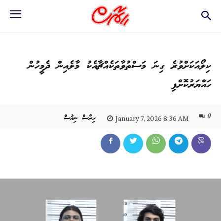
ކިލޯއަކަށްވުރެ ގިނަ މަސްތުވާތަކެއްޗާއެކު މާލެއިން ދެމީހުން
ހައްޔަރުކޮށްފި
0
ހިރާސް ނިއުސް
January 7, 2026 8:36 AM