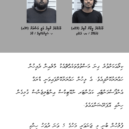
ކިލޯއަކަށްވުރެ ގިނަ މަސްތުވާތަކެއްޗާއެކު މާލެއިން ދެމީހުން
ހައްޔަރުކޮށްފިއެވެ. އެ މީހުން ހައްޔަރުކޮށްފައިވަނީ ޑްރަގް
އެންފޯސްމަންޓާއި ކައުންޓަރ ނާކޮޓިކްސް އިންޓެލިޖެންސް ގުޅިގެން
ހިންގި އޮޕަރޭޝަންގައެވެ.
ފުލުހުން ބުނީ މި ޖަނަވަރީ މަހުގެ 5 ވަނަ ދުވަހު ހިންގި