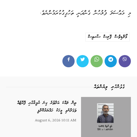
މި މައްސަލަ ފުލުހުން ގެންދަނީ ތަހުގީގުކުރަމުންނެވެ.
މޯލްޑިވްސް ޕޮލިސް ސާރވިސް
ގުޅުންހުރި ލިޔުންތައް
ތިން ލައްކަ އަށްވުރެ ގިނަ ރުފިޔާހުރި ފޮއްޓެއް
ވަގަށްނެގި މީހަކު ހައްޔަރުކޮށްފި
August 6, 2026 10:11 AM