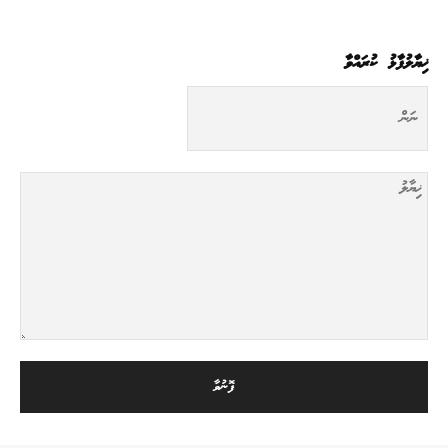
ޚިޔާލުފާޅު ކުރައްވާ