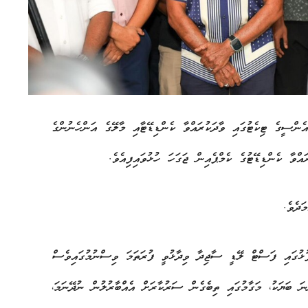
ްސީގެ ޓިކެޓުގައި ވާދަކުރައްވާ ކެންޑިޑޭޓާއި މާލޭގެ އަންހެނުންގެ
ްވާ ކެންޑިޑޭޓުގެ ކެމްޕެއިން ޖަގަހަ ހުޅުވައިފިއެވެ.
ަދެވެ.
ަފުޅުގައި ފަސްޓް ލޭޑީ ސާޖިދާ ވިދާޅުވީ ފުރަތަމަ ވިސްނުމުގައިވެސް
ަ ބަޔަކު، މަގާމުގައި ތިބެގެން ސަރުކާރަށް އެއްބާރުލުން ނުދޭނަމަ،