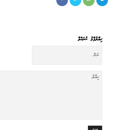
ޚިޔާލުފާޅު ކުރައްވާ