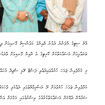
މާލެ ސިޓީގެ މާފަންނު ދެކުނު ދާއިރާގެ ކައުންސިލު ގޮނޑިއަށް ޕީއެނ
ތަރައްގީއަށް މަސައްކަތްކުރާ ކޮމިޓީގެ އެ ދާއިރާ ގޮނޑިއަށް ވާދަކުރައ
މި ކެމްޕެއިން ޖަގަހަ ހުޅުއްވައިދެއްވީ ފަސްޓް ލޭޑީ ސާޖިދާ މުޙައްމ
ކެމްޕެއިން ޖަގަހަ ހުޅުވުމަށް ރޭ ރަސްމިއްޔާތުގައި ދެއްކެވި ވާހަކ
ސަރުކާރާ ދެކޮޅަށް މަސައްކަތްކުރުމުގެ ވިސްނުމުގައި މަގާމަށް އަންނ