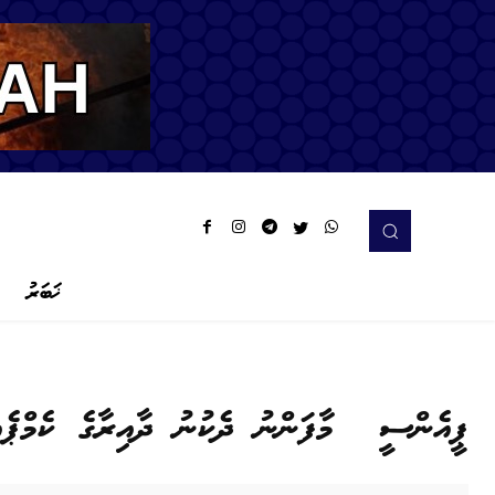
ޚަބަރު
ޕީއެންސީ މާފަންނު ދެކުނު ދާއިރާގެ ކެމްޕެއި