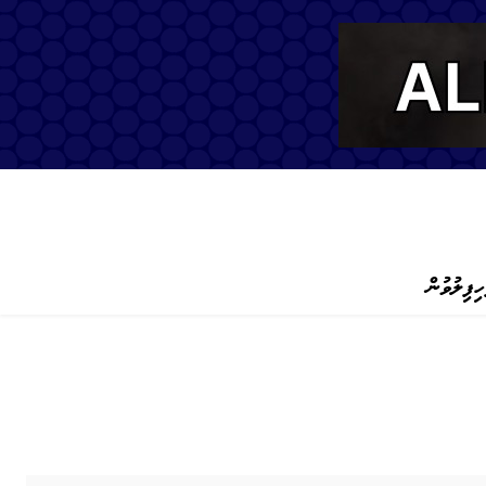
ހިފިލުވުން