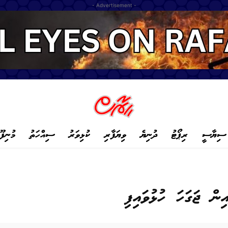
- Advertisement -
ސިޔާސީ
ރިޕޯޓު
ދުނިޔެ
ވިޔަފާރި
ކުޅިވަރު
ސިއްހަތު
މުނިފޫ
ން ޖަގަހަ ހުޅުވައިފި