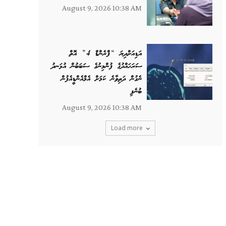
August 9, 2026 10:38 AM
އަޑިއަށްދިޔަ “ފްރެންޑް 4” އޮތް
ސަރަހައްދުގެ ފުންމިނުގެ ސަބަބުން އުޅަނދު
ނެގުން ދަތިވާނެ ކަމަށް އެމްއެންޑީއެފުން
ބުނެފި
August 9, 2026 10:38 AM
Load more