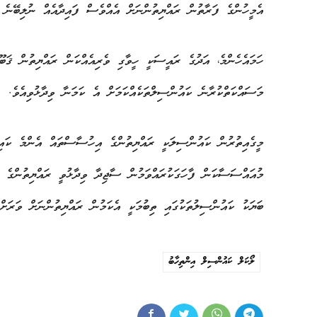
އެމީހުންގެ ފަރާތުން ރައްޔިތުންނަށް އެއްވެސް ފައިދާއެއް ނުލިބޭނެ
ހަމައެހެންމެ، އަދުގެ ރައީސަކީ ހީވާގި ވެރިއެއްކަން ރައްޔިތުން ޤަބޫލ
މަސައްކަތްކުރާނެ ކައުންސިލްތަކެއްކަމަށް އެ ކަމަނާ ވިދާޅުވިއެވެ.
މީގެއިތުރުން ކައުންސިލަކީ ރައްޔިތުންގެ އިހުސާސްތައް އެންމެ ކައިރ
މުއައްސަސާކަން ފާހަގަކުރައްވަމުން ސާޖިދާ ވިދާޅުވީ ރައްޔިތުންގެ 
ބަޔަކު ކައުންސިލުތަކުގައި ތިބުމަކީ އެކަމުން ރައްޔިތުންނަށް ވަރަށ
ލޯކަލް ކައުންސިލް އިންތިހާބު