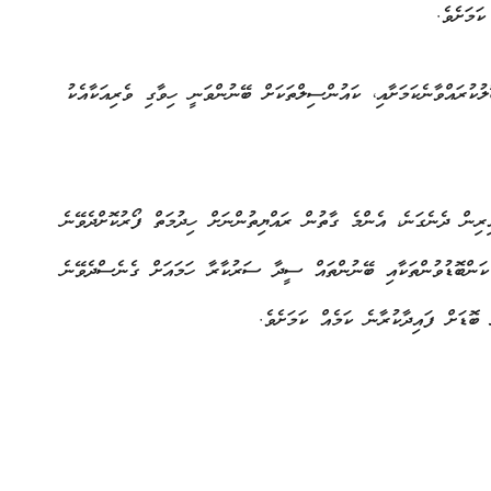
 ކަމަށެވެ.
ުކުރައްވާނެކަމަށާއި، ކައުންސިލްތަކަށް ބޭނުންވަނީ ހިވާގި ވެރިއަކާއެކު
ިން ދެނެގަނެ، އެންމެ ގާތުން ރައްޔިތުންނަށް ހިދުމަތް ފޯރުކޮށްދެވޭނެ
ކަންބޮޑުވުންތަކާއި ބޭނުންތައް ސީދާ ސަރުކާރާ ހަމައަށް ގެނެސްދެވޭނެ
ް ބޮޑަށް ފައިދާކުރާނެ ކަމެއް ކަމަށެވެ.