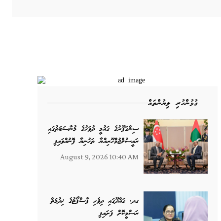
ގުޅުންހުރި ލިޔުންތައް
ސިންގަޕޫރުގެ ގައުމީ ދުވަހުގެ މުނާސަބަތުގައި
ރައީސުލްޖުމްހޫރިއްޔާ ތަހުނިޔާ ފޮނުއްވައިފި
August 9, 2026 10:40 AM
ގދ. ގައްދޫގައި ދިވެހި ޕާސްޕޯޓުގެ ޚިދުމަތް
ރަސްމީކޮށް ފަށައިފި