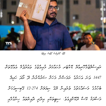
ފޮޓޯ: މޯލްޑިވްސް ޕޯޓްސް ލިމިޓެޑް
ރައީސުލްޖުމްހޫރިއްޔާ ޑޮކްޓަރ މުޙައްމަދު މުޢިއްޒުގެ ވަޢުދުފުޅާ އެއްގޮތަށް،
1447 ވަނަ އަހަރުގެ ރަމަޟާން މަހަށް ސަރުކާރުން ދޭ ރޯދަ ހަދިޔާ
ބެހުމުގެ މަސައްކަތުގެ ތެރެއިން ރޭގެ ނިޔަލަށް 12,274 ގޭބިސީއަކަށް
މަސްދަޅު ކޭސް ދޫކޮށްފިއެވެ. ސިޓީތަކާއި އިދާރީ ދާއިރާތައް ހިންގުމާއި