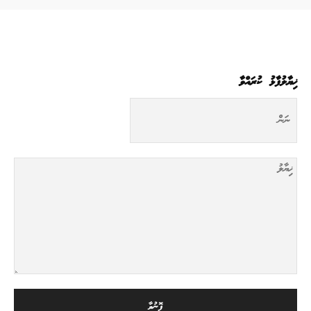
ޚިޔާލުފާޅު ކުރައްވާ