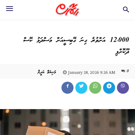
12،000 އަށްވުރެ ގިނަ ގޭބިސީއަށް މަސްދަޅު ކޭސް
ދޫކޮށްފި
0
މަރިޔަމް އަދީލާ
January 28, 2026 9:26 AM