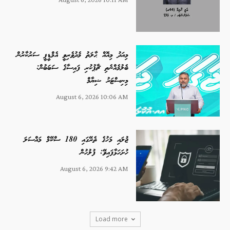
މިއަދު މިއޮއް ޙާލަތު މެދުވެރިވީ އެމްޑީޕީ ސަރުކާރުން
ބެލުމެއްނެތި ޗާޕުކުރި ފައިސާގެ ސަބަބުން:
މިނިސްޓަރު ޝިޔާމް
August 6, 2026 10:06 AM
ޖުލައި މަހުގެ ތެރޭގައި 180 ސްކޭމް މައްސަލަ
ހުށަހަޅާފައިވޭ: ފުލުހުން
August 6, 2026 9:42 AM
Load more