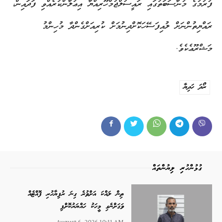
ފުރުމުގެ މުނާސަބަތުގައި ރައީސުލްޖުމްހޫރިއްޔާ އިޢުލާންކުރެއްވި ފަދައިން،
ރައްޔިތުންނަށް ލުއިފަސޭހަކޮށްދިނުމަށް ކުރިއަށްގެންދާ މުހިންމު
މަޝްރޫޢެކެވެ.
ރޯދަ ހަދިޔާ
ގުޅުންހުރި ލިޔުންތައް
ތިން ލައްކަ އަށްވުރެ ގިނަ ރުފިޔާހުރި ފޮއްޓެއް
ވަގަށްނެގި މީހަކު ހައްޔަރުކޮށްފި
August 6, 2026 10:11 AM