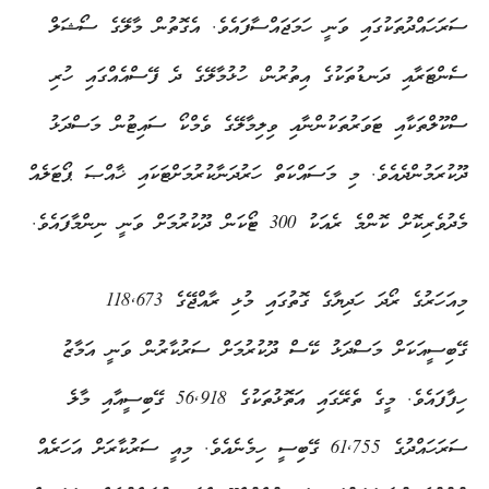
ސަރަހައްދުތަކުގައި ވަނީ ހަމަޖައްސާފައެވެ. އެގޮތުން މާލޭގެ ސޯޝަލް
ސެންޓަރާއި ދަނޑުތަކުގެ އިތުރުން، ހުޅުމާލޭގެ ދެ ފޭސްއެއްގައި ހުރި
ސްކޫލްތަކާއި ޓަވަރުތަކުންނާއި ވިލިމާލޭގެ ވެމްކޯ ސައިޓުން މަސްދަޅު
ދޫކުރަމުންދެއެވެ. މި މަސައްކަތް ހަރުދަނާކުރުމަށްޓަކައި ޚާއްޞަ ޕޯޓަލެއް
މެދުވެރިކޮށް ކޮންމެ ރެއަކު 300 ޓޯކަން ދޫކުރުމަށް ވަނީ ނިންމާފައެވެ.
މިއަހަރުގެ ރޯދަ ހަދިޔާގެ ގޮތުގައި މުޅި ރާއްޖޭގެ 118,673
ގޭބިސީއަކަށް މަސްދަޅު ކޭސް ދޫކުރުމަށް ސަރުކާރުން ވަނީ އަމާޒު
ހިފާފައެވެ. މީގެ ތެރޭގައި އަތޮޅުތަކުގެ 56,918 ގޭބިސީއާއި މާލެ
ސަރަހައްދުގެ 61,755 ގޭބިސީ ހިމެނެއެވެ. މިއީ ސަރުކާރަށް އަހަރެއް