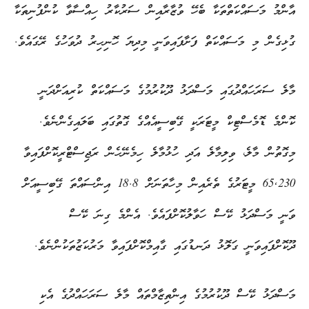
އާންމު މަސައްކަތްތަކާ ބެހޭ ވުޒާރާއިން ސަރުކާރު ހިއްސާވާ ކުންފުނިތަކާ
ގުޅިގެން މި މަސައްކަތް ފަށާފައިވަނީ މިދިޔަ ހޮނިހިރު ދުވަހުގެ ރޭގައެވެ.
މާލެ ސަރަހައްދުގައި މަސްދަޅު ދޫކުރުމުގެ މަސައްކަތް ކުރިއަށްދަނީ
ކޮންމެ ޑޮމެސްޓިކް މީޓަރަކީ ގޭބިސީއެއްގެ ގޮތުގައި ބަލައިގެންނެވެ.
މިގޮތުން މާލެ، ވިލިމާލެ އަދި ހުޅުމާލެ ހިމެނޭހެން ރަޖިސްޓްރީކޮށްފައިވާ
65,230 މީޓަރުގެ ތެރެއިން މިހާތަނަށް 18.8 އިންސައްތަ ގޭބިސީއަށް
ވަނީ މަސްދަޅު ކޭސް ހަވާލުކޮށްފައެވެ. އެންމެ ގިނަ ކޭސް
ދޫކޮށްފައިވަނީ ގަލޮޅު ދަނޑުގައި ގާއިމްކޮށްފައިވާ މަރުކަޒުތަކުންނެވެ.
މަސްދަޅު ކޭސް ދޫކުރުމުގެ އިންތިޒާމްތައް މާލެ ސަރަހައްދުގެ އެކި