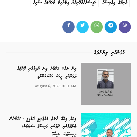
ދުނިޔޭގެ އިގްތިސާދު
ރައީސުލްޖުމުހޫރިއްޔާ އިބްރާހިމް މުހައްމަދު ސާލިހް
ގުޅުންހުރި ލިޔުންތައް
ތިން ލައްކަ އަށްވުރެ ގިނަ ރުފިޔާހުރި ފޮއްޓެއް
ވަގަށްނެގި މީހަކު ހައްޔަރުކޮށްފި
August 6, 2026 10:11 AM
މިއަދު މިއޮއް ޙާލަތު މެދުވެރިވީ އެމްޑީޕީ ސަރުކާރުން
ބެލުމެއްނެތި ޗާޕުކުރި ފައިސާގެ ސަބަބުން:
މިނިސްޓަރު ޝިޔާމް