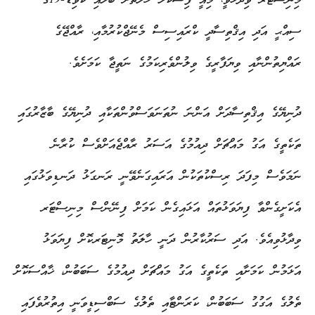
މިނިސްޓަރ ވިދާޅުވީ، މިއީ ފިސްކަލް ހާލަތަށް ބަލައި ކޮވިޑް-19ގެ
ސިއްޙީ އަދި އިޤްތިސާދީ ކްރައިސިސް މެނޭޖްކުރުމާއި، ރާއްޖޭގެ
ރައްޔިތުންނާއި ވިޔަފާރީގެ ވިލުންވެރިކަމުގެ ނަތީޖާ ކަމަށެވެ.
ދުނިޔޭގެ އިޤްތިސާދަށް އަންނަ ނުތަނަވަސްވުންތަކާއި ދުނިޔޭގެ ބާޒާރުގައި
ތަކެތީގެ އަގު މައްޗަށް ދިއުމުގެ އަސަރު ރާއްޖެއަށްވެސް ކުރާނެ
ނަމަވެސް މިފަދަ ރިސްކުތަކުން އަރައިގަނެވޭނީ ރަނގަޅު ދަނޑިވަޅުގައި
އެކަށީގެންވާ ފިޔަވަޅުތައް އަޅައިގެން ކަމަށް ފިނޭންސް މިނިސްޓަރ
ވިދާޅުވިއެވެ. އަދި ސަރުކާރުން ދަނީ ހާލަތު މޮނިޓަރކޮށް ފިޔަވަޅު
އަޅަމުން ކަމަށާއި ތަކެތީގެ އަގު މައްޗަށް ދިއުމުގެ ސަބަބުން، ޚާއްސަކޮށް
ތެލުގެ އަގުގު ސަބަބުން، ކަރަންޓާއި ތެލުގެ ސަބްސިޑީވަނީ އިތުރުވެފައި