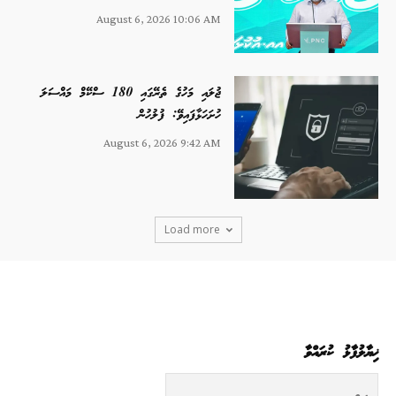
August 6, 2026 10:06 AM
ޖުލައި މަހުގެ ތެރޭގައި 180 ސްކޭމް މައްސަލަ
ހުށަހަޅާފައިވޭ: ފުލުހުން
August 6, 2026 9:42 AM
Load more
ޚިޔާލުފާޅު ކުރައްވާ