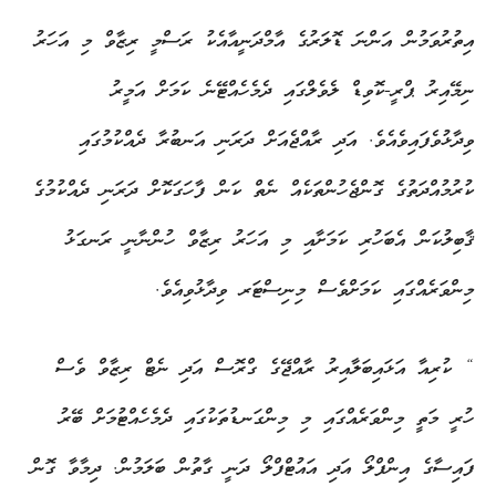
އިތުރުވަމުން އަންނަ ޑޮލަރުގެ އާމްދަނީއާއެކު ރަސްމީ ރިޒާވް މި އަހަރު
ނިމޭއިރު ޕްރީ-ކޮވިޑް ލެވެލްގައި ދެމެހެއްޓޭނެ ކަމަށް އަމީރު
ވިދާޅުވެފައިވެއެވެ. އަދި ރާއްޖެއަށް ދަރަނި އަނބުރާ ދެއްކުމުގައި
ކުރުމުއްދަތުގެ ގޮންޖެހުންތަކެއް ނެތް ކަން ފާހަގަކޮށް ދަރަނި ދެއްކުމުގެ
ޤާބިލުކަން އެބަހުރި ކަމަށާއި މި އަހަރު ރިޒާވް ހުންނާނީ ރަނގަޅު
މިންވަރެއްގައި ކަމަށްވެސް މިނިސްޓަރ ވިދާޅުވިއެވެ.
“ ކުރިއާ އަޅައިބަލާއިރު ރާއްޖޭގެ ގްރޮސް އަދި ނެޓް ރިޒާވް ވެސް
ހުރީ މަތީ މިންވަރެއްގައި މި މިންގަނޑުތަކުގައި ދެމެހެއްޓުމަށް ބޭރު
ފައިސާގެ އިންފްލޯ އަދި އައުޓްފްލޯ ދަނީ ގާތުން ބަލަމުން. ދިމާވާ ގޮން