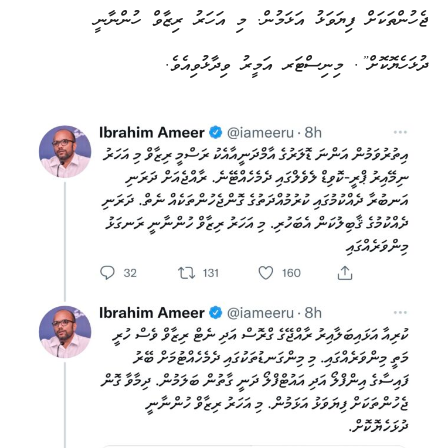
ޖެހުންތަކަށް ފިޔަވަޅު އަޅަމުން. މި އަހަރު ރިޒާވް ހުންނާނީ
ދުޅަހެޔޮކޮށް”. މިނިސްޓަރ އަމީރު ވިދާޅުވިއެވެ.