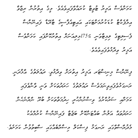
ކަމަށްވެސް އަމީރު ޓުވީޓް ކުރައްވާފައިވެއެވެ. މީގެ އިތުރުން ރިޒާވް
އިމްޕެކްޓް ކުޑަކުރުމަށްޓަކައި އައިޓީއެފްސީގެ ޓްރޭޑް ފައިނޭންސް
ފެސިލިޓީގެ ލިމިޓްވަނީ $175މިލިއަނަށް އިތުރުކޮށްފައި ކަމަށްވެސް
އަމީރު ވިދާޅުވެފައިވެއެވެ.
ފިނޭންސް މިނިސްޓަރ އަމީރު އިތުރަށް ވިދާޅުވީ، ދައުލަތުގެ އާމްދަނީ
ރަނގަޅުވެފައިވީނަމަވެސް ދައުލަތުގެ ހަރަދުތަކަށް ވަނީ ވާންވެފައި
ކަމަށާއި ސަރުކާރުގެ ވިސްނުންހުރީ ހިދުމަތްތަކަށް ބުރޫ ނާރާނެހެން
ހަރަދުތައް އަލުން ބައްޓަންކޮށް ބަޖެޓް ފައިނޭންސް ކުރުމާއެކު
މެދުރާސްތާގައި ރަނގަޅު ފިސްކަލް މިސްރާބެއްގައި ސާބިތުވުން ކަމަށެވެ.