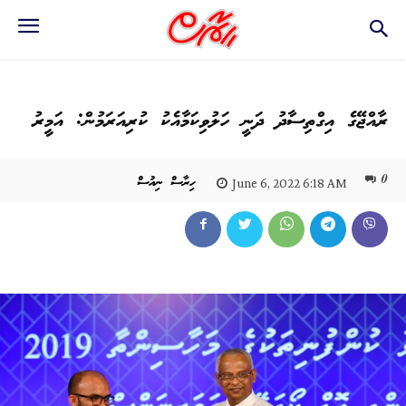
ރާއްޖޭގެ އިގްތިސާދު ދަނީ ހަލުވިކަމާއެކު ކުރިއަރަމުން: އަމީރު
0
ހިރާސް ނިއުސް
June 6, 2022 6:18 AM