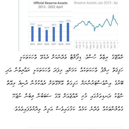
ރާއްޖޭގެ ރިޒާވް ހުސްވެ، ޑިފޯލްޓް ވެދާނެކަށް ދެކެވޭ ވާހަކަތަކަކީ
ހަޤީޤަތާ ޚިލާފު ވާހަކަތަކެއް ކަމަށާއި މިފަދަ ވާހަކަތަކަކީ ރައްޔިތުން އަދި
ބޭރުގެ އިންވެސްޓަރުންނަށް ހަގީގަތް އޮޅޭގޮތަށް ދެއްކުމުން ދުނިޔެ މިއޮތް
ނާޒުކު ދަނޑިވަޅުގައި މުޅި ރާއްޖެއަށް އޭގެ ސަބަބުން ލިބެން ނުޖެހޭ
ގެއްލުންތަކެއް ވެދާނެ ކަމެއް ކަމުގައިވެސް އަމީރު ވިދާޅުވެފައިވެއެވެ.