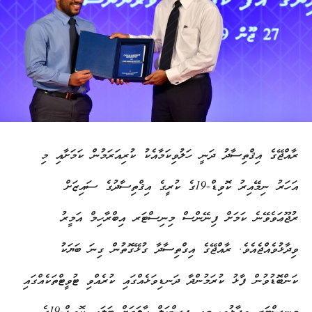
ރާއްޖޭގެ އިޤްތިސާދު ދަނީ ހަލުވިކަމާއެކު ކުރިއަރަމުން ކަމަށާއި މި
އަހަރު ނިމޭއިރު ކޮވިޑް-19ގެ ކުރީގެ އިޤްތިސާދުގެ ސައިޒަށް
ރުޖޫޢަވެވޭނެ ކަމަށް ފިނޭންސް މިނިސްޓަރ އިބްރާހިމް އަމީރު
ވިދާޅުވެއްޖެއެވެ. ރާއްޖޭގެ އިގްތިސާދާ ގުޅޭގޮތުން ގިނަ ބަޔަކު
ކަންބޮޑުވުން ފާޅު ކުރަމުންދާ ދަނޑިވަޅެއްގައި ކުރެއްވި ޓުވީޓްތަކެއްގައި