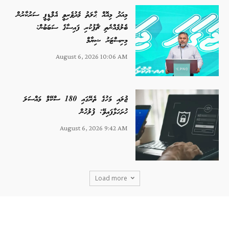
މިއަދު މިއޮއް ޙާލަތު މެދުވެރިވީ އެމްޑީޕީ ސަރުކާރުން
ބެލުމެއްނެތި ޗާޕުކުރި ފައިސާގެ ސަބަބުން:
މިނިސްޓަރު ޝިޔާމް
August 6, 2026 10:06 AM
ޖުލައި މަހުގެ ތެރޭގައި 180 ސްކޭމް މައްސަލަ
ހުށަހަޅާފައިވޭ: ފުލުހުން
August 6, 2026 9:42 AM
Load more