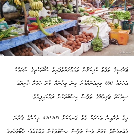
ޖަރާސީމާ ތަފާތު ކެމިކަލުން ތަޣައްޔަރުވެފައިވާ ކާބޯތަކެތީގެ ނުރައްކާ
އަހަރަކު 600 މިލިއަނަށްވުރެ ގިނަ މީހުނަށް ކުރާ ކަމަަށް ދުނިޔޭގެ
ސިއްހަތު ޖަމިއްޔާގެ ތަފާސް ހިސާބުތަކުން ދައްކައިފިއެވެ.
މީގެ ތެރެއިން އަހަރަކު ގާތް ގަނޑަކަށް 420،200 މީހުންގެ ފުރާނަ
ގެއްލިގެންދާ ކަމަށް ވެސް ތަފާސް ހިސާބުތަކުން ދައްކައެވެ. ކާބޯތަކެތީގެ