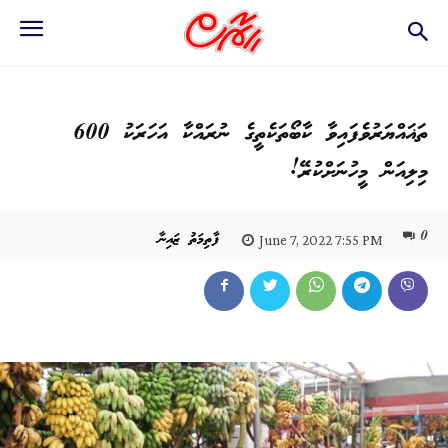
ތަޣައްޔަރުވެފައިވާ ކާބޯތަކެތީގެ ނުރައްކާ އަހަރަކު 600
މިލިއަން މީހުނަށްކުރޭ!
0
ފާތިމަތު ޒައިނާ
June 7, 2022 7:55 PM