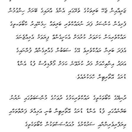
ޒަރީއާއިން ޖެހޭ ބަލިތަކުގެ ތެރޭގައި އެންމެ އާދައިގެ ބޭރަށް ހިންގުމުން
ފެށިގެން ކެންސަރު ފަދަ ނުރައްކާތެރި ބަލިތައް ހިމެނޭއިރު ކާބޯތަކތީގެ
ރައްކާތެރިކަން ކަށަވަރު ކުރުމަށް އެކަށީގެންވާ ފިޔަވަޅު އެޅިއްޖެނަމަ
އެފަދަ ބަލިން ރައްކާތެރިވެ އޭގެ ސަބަބުން ގެއްލިގެންދާ ފުރާނައިގެ
އަދަދު އިންތިހާއަށް މަދު ކުރެވޭނެ ކަމަށް މޯލްޑިވްސް ފުޑު އެންޑް
ޑުރަގު އޮތޯރިޓީން ހާމަކުރެއެވެ.
ދުނިޔޭގެ ކާބޯތަކެތީގެ ރައްކާތެރިކަމުގެ ދުވަހުގެ މުނާސަބަތުގައި ނެރުނު
ބަޔާނެއްގައި ފުޑު އެންޑް ޑުރަގު އޮތޯރިޓީން ބުނީ އަމިއްލަ ފަރާތްތަކާއި
ވިޔަފާރިވެރިންނާއި ސަރުކާރުގެ މުއައްސަސާތަކުން ކާބޯތަކެތީގެ