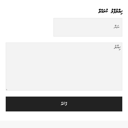
ޚިޔާލުފާޅު ކުރައްވާ