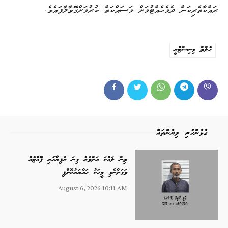
ރައްކާތެރިކަން ދެމެހެއްޓުމަށް މަސައްކަތް ކުރުމަށްގޮވާލާފައެވެ.
ހެލްތް މިނިސްޓްރީ
ގުޅުންހުރި ލިޔުންތައް
ތިން ލައްކަ އަށްވުރެ ގިނަ ރުފިޔާހުރި ފޮއްޓެއް
ވަގަށްނެގި މީހަކު ހައްޔަރުކޮށްފި
August 6, 2026 10:11 AM