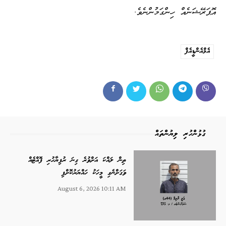
އޮޕަރޭޝަނެއް ހިންގަމުންނެވެ.
އެމްއެންޑީއެފް
ގުޅުންހުރި ލިޔުންތައް
ތިން ލައްކަ އަށްވުރެ ގިނަ ރުފިޔާހުރި ފޮއްޓެއް
ވަގަށްނެގި މީހަކު ހައްޔަރުކޮށްފި
August 6, 2026 10:11 AM