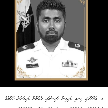
ވ. އަތޮޅުގައި ހިނގި ޑައިވިން ހާދިސާގައި ގެއްލުނު ޑައިވަރުން ހޯދުމުގެ