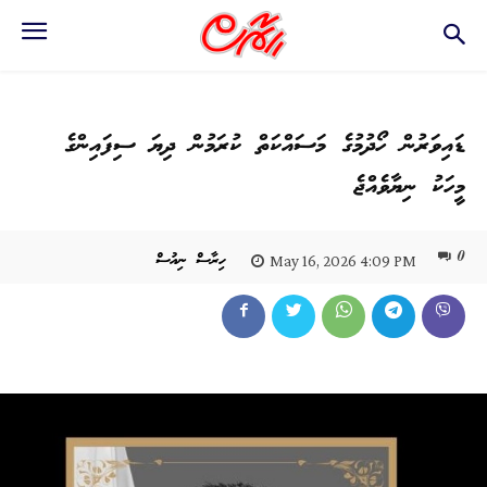
ޑައިވަރުން ހޯދުމުގެ މަސައްކަތް ކުރަމުން ދިޔަ ސިފައިންގެ
މީހަކު ނިޔާވެއްޖެ
0
ހިރާސް ނިއުސް
May 16, 2026 4:09 PM