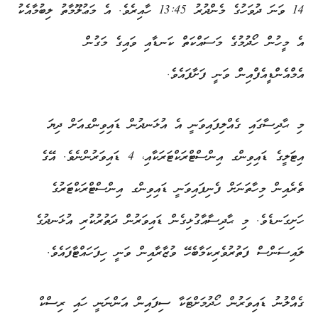
14 ވަނަ ދުވަހުގެ މެންދުރު 13:45 ހާއިރެވެ. އެ މަޢުލޫމާތު ލިބުމާއެކު
އެ މީހުން ހޯދުމުގެ މަސައްކަތް ކަނޑާއި ވައިގެ މަގުން
އެމްއެންޑީއެފްއިން ވަނީ ފަށާފައެވެ.
މި ޙާދިސާގައި ގެއްލިފައިވަނީ އެ އުޅަނދުން ޑައިވިންގއަށް ދިޔަ
އިޓަލީގެ ޑައިވިންގ އިންސްޓްރަކްޓަރަކާއި، 4 ޑައިވަރުންނެވެ. އޭގެ
ތެރެއިން މިހާތަނަށް ފެނިފައިވަނީ ޑައިވިންގ އިންސްޓްރަކްޓަރުގެ
ހަށިގަނޑެވެ. މި ޙާދިސާއާގުޅިގެން ޑައިވަރުން ދަތުރުކުރި އުޅަނދުގެ
ލައިސަންސް ފަތުރުވެރިކަމާބެހޭ ވުޒާރާއިން ވަނީ ހިފަހައްޓާފައެވެ.
ގެއްލުނު ޑައިވަރުން ހޯދުމަށްޓަކާ ސިފައިން އަންނަނީ ހައި ރިސްކް