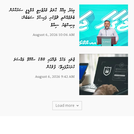
މިއަދު މިއޮއް ޙާލަތު މެދުވެރިވީ އެމްޑީޕީ ސަރުކާރުން
ބެލުމެއްނެތި ޗާޕުކުރި ފައިސާގެ ސަބަބުން:
މިނިސްޓަރު ޝިޔާމް
August 6, 2026 10:06 AM
ޖުލައި މަހުގެ ތެރޭގައި 180 ސްކޭމް މައްސަލަ
ހުށަހަޅާފައިވޭ: ފުލުހުން
August 6, 2026 9:42 AM
Load more