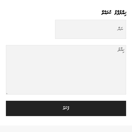
ޚިޔާލުފާޅު ކުރައްވާ