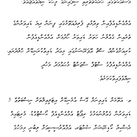
މަސައްކަތުގައި ހަރަކާތްތެރިވި ސިފައިންގެ މީހަކު ނިޔާވެއްޖެއެވެ.
އެމްއެންޑީއެފްއިން ވިދާޅުވީ ފެލިދެއަތޮޅުގައި ފީނަން ދިޔަ ޑައިވަރުންގެ
ތެރެއިން ގެއްލުނު ހަތަރު ޑައިވަރު ހޯދުމަށް، އެމްއެންޑީއެފުން
ކުރިއަށްގެންދާ، ސާޗް އޮޕަރޭޝަނުގައި މިއަދު ޑައިވްކުރަނިކޮށް ހާލުދެރަވި،
އެމްއެންޑީއެފްގެ ސްޓާފް ސާޖަންޓް މުޙައްމަދު މަހުދީ
ނިޔާވެފައިވާކަމަށެވެ.
ވ. އަތޮޅަށް ޑައިވިނަށް ގޮސް އުޅެނިކޮށް އިޓަލީވިލާތަށް ނިސްބަތްވާ 5
ޑައިވަރުން ގެއްލުނުކަމުގެ ރިޕޯޓް އެމްއެންޑީއެފް ކޯސްޓްގާޑު، މެރިޓައިމް
ރެސްކިޔު ކޯޑިނޭޝަން ސެންޓަރ، އެމްއާރުސީސީއަށް ލިބުނީ މިމަހުގެ