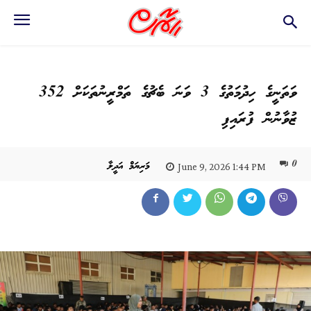
ވަތަނީގެ ހިދުމަތުގެ 3 ވަނަ ބެޗުގެ ތަމްރީނުތަކަށް 352
ޒުވާނުން ފުރައިފި
0
މަރިޔަމް އަދީލާ
June 9, 2026 1:44 PM