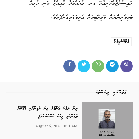
ރައީސުލްޖުމްހޫރިއްޔާ ޑރ. މުޙައްމަދު މުޢިއްޒު ވަނީ ހުރިހާ
ބައިވެރިންނަށް ކާމިޔާބީއަށް އެދިވަޑައިގެންފައެވެ.
އެމްއެންޑީއެފް
ގުޅުންހުރި ލިޔުންތައް
ތިން ލައްކަ އަށްވުރެ ގިނަ ރުފިޔާހުރި ފޮއްޓެއް
ވަގަށްނެގި މީހަކު ހައްޔަރުކޮށްފި
August 6, 2026 10:11 AM