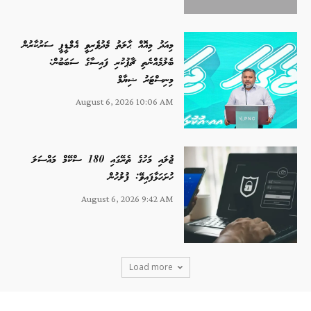
މިއަދު މިއޮއް ޙާލަތު މެދުވެރިވީ އެމްޑީޕީ ސަރުކާރުން
ބެލުމެއްނެތި ޗާޕުކުރި ފައިސާގެ ސަބަބުން:
މިނިސްޓަރު ޝިޔާމް
August 6, 2026 10:06 AM
ޖުލައި މަހުގެ ތެރޭގައި 180 ސްކޭމް މައްސަލަ
ހުށަހަޅާފައިވޭ: ފުލުހުން
August 6, 2026 9:42 AM
Load more