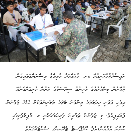
ރައީސުލްޖުމްހޫރިއްޔާ ޑރ. މުޙައްމަދު މުޢިއްޒު އިސްނަންގަވައިގެން،
ޒުވާނުން ބިނާކުރުމުގެ މުހިންމު ސިޔާސަތުގެ ދަށުން ކުރިއަށްގެންދާ
ދިވެހި ވަތަނީ ޚިދުމަތުގެ ތިންވަނަ ބެޗުގެ ތަމްރީނުތަކަށް 352 ޒުވާނުން
ފުރައިފިއެވެ. މި ޒުވާނުން ތަމްރީނު ފުރިހަމަކުރާނީ ޅ. މާފިލާފުށީގައި
ހުންނަ އެމްއެންޑީއެފް ކޮމްޕޮސިޓް ޓްރޭނިންގ ސެންޓަރުގައެވެ.