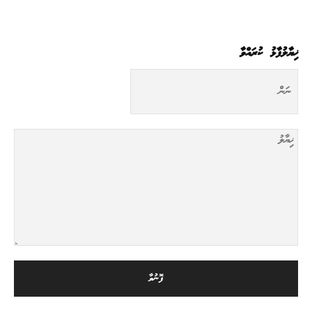
ޚިޔާލުފާޅު ކުރައްވާ