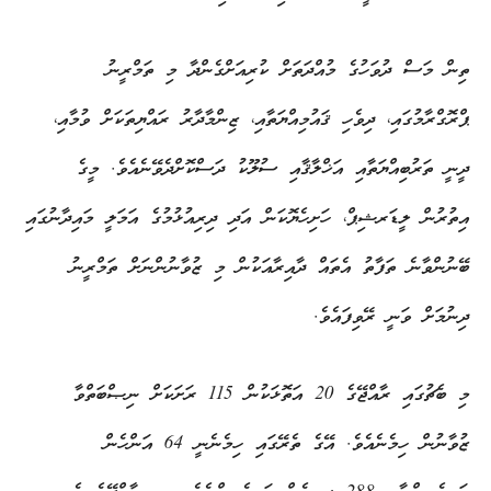
ތިން މަސް ދުވަހުގެ މުއްދަތަށް ކުރިއަށްގެންދާ މި ތަމްރީނު
ޕްރޮގްރާމުގައި، ދިވެހި ޤައުމިއްޔަތާއި، ޒިންމާދާރު ރައްޔިތަކަށް ވުމާއި،
ދީނީ ތަރުބިއްޔަތާއި އަޚްލާޤާއި ސުލޫކު ދަސްކޮށްދެވޭނެއެވެ. މީގެ
އިތުރުން ލީޑަރޝިޕް، ހަށިހެޔޮކަން އަދި ދިރިއުޅުމުގެ އަމަލީ މައިދާނުގައި
ބޭނުންވާނެ ތަފާތު އެތައް ދާއިރާއަކުން މި ޒުވާނުންނަށް ތަމްރީނު
ދިނުމަށް ވަނީ ރޭވިފައެވެ.
މި ބެޗުގައި ރާއްޖޭގެ 20 އަތޮޅަކުން 115 ރަށަކަށް ނިޞްބަތްވާ
ޒުވާނުން ހިމެނެއެވެ. އޭގެ ތެރޭގައި ހިމެނެނީ 64 އަންހެން