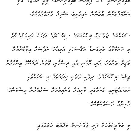
ބައިވެރިންނާއި 288 ފިރިހެން ބައިވެރިންނެވެ. މިއީ ރާއްޖޭގެ އެކި
ކަންކޮޅުތަކުން ޒުވާނުން ބައިވެރިވާ، ޝާމިލު ޕްރޮގްރާމެކެވެ.
ސަރުކާރުގެ ޒުވާނުން ބިނާކުރުމުގެ ސިޔާސަތުގެ ދަށުން ކުރިއަށްގެންދާ
މި ޙަރަކާތުގެ މައިގަނޑު މަޤްޞަދަކީ އަމިއްލަ ނަފްސަށް އިތުބާރުކުރާ،
ޢަޤީދާ ވަރުގަދަ، އަދި ރޫޙާނީ އާއި ޖިސްމާނީ ގޮތުން ދުޅަހެޔޮ ޒިންމާދާރު
ޖީލެއް ބިނާކުރުމެވެ. ދިވެހި ވަޠަނީ ޚިދުމަތުގެ މި ޙަރަކާތަކީ
ދެމެހެއްޓެނިވި ގޮތެއްގައި ކުރިއަށް ގެންދިއުމަށް ސަރުކާރުން އިސްކަންދޭ
މުހިންމު މަސައްކަތެކެވެ.
މި ތަމްރީނުތަކަށް ފުރި ޒުވާނުންނާ މުޚާތަބު ކުރައްވައި