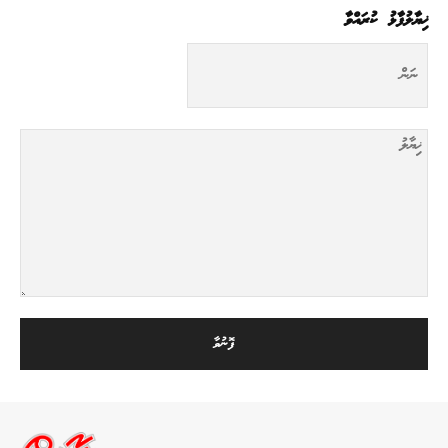
ޚިޔާލުފާޅު ކުރައްވާ