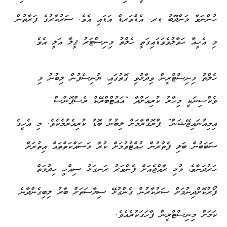
ހުންނަވާ މަންދޫބު ޑރ. އެޑްވަރޑް އަޑައި އެވެ. ސަރުކާރުގެ ފަރާތުން
މި އެހީއާ ހަވާލުވެވަޑައިގަތީ ހެލްތު މިނިސްޓަރު ޤީލާ އަލީ އެވެ.
ހެލްތު މިނިސްޓްރީން ވިދާޅުވި ގޮތުގައި، ޔުނިސެފުން ލިބުނު މި
ވެކްސިނަކީ މިހާރު ކުރިއަށްދާ “އައުޓްބްރޭކް ރެސްޕޮންސް
އިމިއުނައިޒޭޝަން” ޕްރޮގްރާމަށް ލިބުނު ބޮޑު ކުރިއެރުމެކެވެ. މި އެހީގެ
ސަބަބުން ބަލި ފެތުރުން ހުއްޓުވުމަށް ކުރާ މަސައްކަތްތައް އިތުރަށް
ހަރުދަނާވެ، މުޅި ރާއްޖެއަށް ފެންވަރު ރަނގަޅު ސިއްހީ ހިދުމަތް
ފޯރުކޮށްދިނުމަށް ސަރުކާރުން ގެންގުޅޭ ސިޔާސަތަށް ބާރު ލިބިގެންދާނެ
ކަމަށް މިނިސްޓްރީން ފާހަގަކުރެއެވެ.