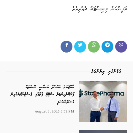
ޔަގީންކަން މިނިސްޓަރު ދެއްވިއެވެ.
ގުޅުންހުރި ލިޔުންތައް
ރާއްޖެއަށް ބޭނުންވާ އަސާސީ ބޭސްތައް
ފޯރުކޮށްދިނުމަށް ސްޓޭޓް ފާމާއާއި އެސްޓްރާޒެނެކާއިން
މަޝްވަރާކޮށްފި
August 5, 2026 5:32 PM