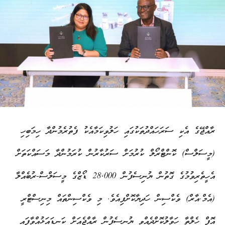
ރާއްޖޭގެ އެކި ސަރަހައްދުތަކުގައި ހަލުވިކަމާއެކު ފެތުރެމުންދާ ހިމަބިހި
(މީސަލްސް) ކޮންޓްރޯލް ކުރުމަށް ސަރުކާރުން ކުރަމުންދާ މަސައްކަތަށް
އެހީތެރިވުމުގެ ގޮތުން ޔުނިސެފުން 28,000 ޑޯޒްގެ މީސަލްސް-ރުބެއްލާ
(އެމް.އާރް) ވެކްސިން ހަދިޔާކޮށްފިއެވެ. މި ވެކްސިންތައް މިނިސްޓްރީ
އޮފް ހެލްތާ ހަވާލުކޮށްދެއްވީ ޔުނިސެފުން ރާއްޖެއަށް ކަނޑައަޅުއްވާފައި