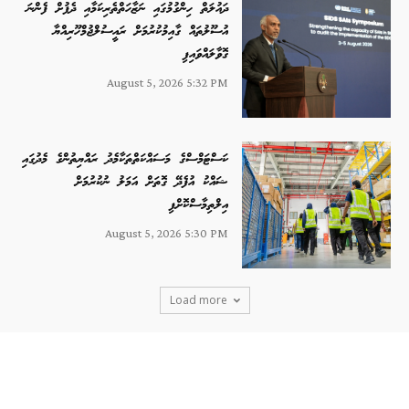
ދައުލަތް ހިންގުމުގައި ނަޒާހަތްތެރިކަމާއި ދެފުށް ފެންނަ
އުސޫލުތައް ގާއިމުކުރުމަށް ރައީސުލްޖުމްހޫރިއްޔާ
ގޮވާލައްވައިފި
August 5, 2026 5:32 PM
ކަސްޓަމްސްގެ މަސައްކަތްތަކާމެދު ރައްޔިތުންގެ މެދުގައި
ޝައްކު އުފެދޭ ގޮތަށް އަމަލު ނުކުރުމަށް
އިލްތިމާސްކޮށްފި
August 5, 2026 5:30 PM
Load more