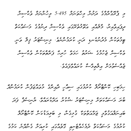
މި ޕްރޮގްރާމްގެ ދަށުން މިހާތަނަށް 5,495 މީހުންނަށް ވެކްސިން
ދީފައިވާއިރު، މާލެއާއި އަތޮޅުތެރޭގައި ވެކްސިން ދިނުމުގެ މަސައްކަތް
ޓީމުތަކުން މެދުނުކެނޑި ދަނީ ކުރަމުންނެވެ. މިނިސްޓަރު ޤީލާ ވަނީ
ވެކްސިން ޖެހުމުގެ ޝަރުތު ހަމަވާ ހުރިހާ ފަރާތްތަކުން ވެކްސިން
ޖެއްސެވުމަށް އިލްތިމާސް ކުރައްވާފައެވެ.
ހިމަބިހި ކޮންޓްރޯލް ކުރުމުގައި ސިއްހީ ދާއިރާގެ މުވައްޒަފުން ކުރަމުންދާ
ބުރަ މަސައްކަތަށް މިނިސްޓަރު ޝުކުރު އަދާކުރައްވާ، ޔުނިސެފް ފަދަ
ބައިނަލްއަގުވާމީ ޖަމާއަތްތަކާ ގުޅިގެން، މި ބަލިމަޑުކަން ކޮންޓްރޯލް
ކުރުމުގެ މަސައްކަތް ދެމެހެއްޓެނިވި ގޮތެއްގައި ކުރިއަށް ގެންދާނެ ކަމުގެ