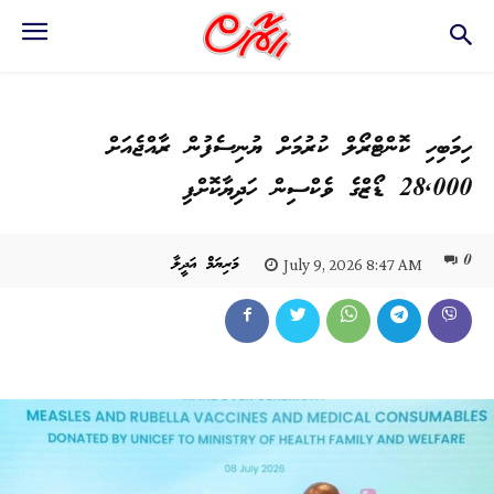
ހިމަބިހި ކޮންޓްރޯލް ކުރުމަށް ޔުނިސެފުން ރާއްޖެއަށް
28,000 ޑޯޒްގެ ވެކްސިން ހަދިޔާކޮށްފި
0
މަރިޔަމް އަދީލާ
July 9, 2026 8:47 AM