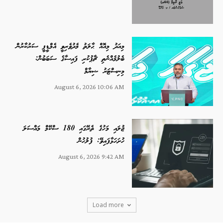
މިއަދު މިއޮއް ޙާލަތު މެދުވެރިވީ އެމްޑީޕީ ސަރުކާރުން
ބެލުމެއްނެތި ޗާޕުކުރި ފައިސާގެ ސަބަބުން:
މިނިސްޓަރު ޝިޔާމް
August 6, 2026 10:06 AM
ޖުލައި މަހުގެ ތެރޭގައި 180 ސްކޭމް މައްސަލަ
ހުށަހަޅާފައިވޭ: ފުލުހުން
August 6, 2026 9:42 AM
Load more