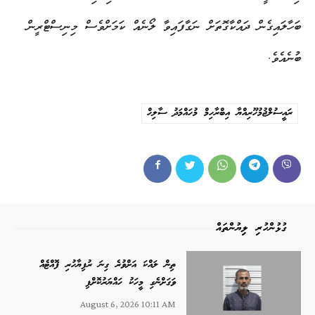
ބަހާލައިގެން ދައްކާގޮތަށް ނަގާފައިވާ ލޯނެއް ކަމަށްވެސް މިނިސްޓްރީން
ބުނެއެވެ.
ރައީސުލްޖުމުހޫރިއްޔާ އިބްރާހިމް މުހައްމަދު ސާލިހް
ގުޅުންހުރި ލިޔުންތައް
ތިން ލައްކަ އަށްވުރެ ގިނަ ރުފިޔާހުރި ފޮއްޓެއް
ވަގަށްނެގި މީހަކު ހައްޔަރުކޮށްފި
August 6, 2026 10:11 AM