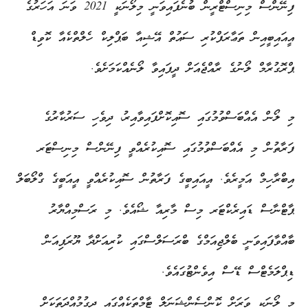
ފިނޭންސް މިނިސްޓްރީން ބުނެފައިވަނީ މިލޯނަކީ 2021 ވަނަ އަހަރުގެ
އީއައިބީއިން ތަޢާރަފްކުރި ސައުތް އޭޝިއާ ބަޕްލިކް ހެލްތްކެއާ ކޮވިޑް
ޕްރޮގުރާމް ލޯނުގެ ރާއްޖެއަށް ދީފައިވާ ލޯނެއްކަމަށެވެ.
މި ލޯން އެއްބަސްވުމުގައި ސޮއިކޮށްފައިވާއިރު، ދިވެހި ސަރުކާރުގެ
ފަރާތުން މި އެއްބަސްވުމުގައި ސޮއިކުރެއްވީ ފިނޭންސް މިނިސްޓަރ
އިބްރާހިމް އަމީރެވެ. އީއައިބީގެ ފަރާތުން ސޮއިކުރެއްވީ އީއަބީގެ ގްލޯބަލް
ޕާޓްނާސް ޑައިރެކްޓަރ މިސް މާރިއާ ޝޯއެވެ. މި ރަސްމިއްޔާރު
ބާއްވާފައިވަނީ ބެލްޖިއަމްގެ ބްރަސަލްސްގައި ކުރިއަށްދާ ޔޫރަޕިއަން
ޑިޕްލަމެޓްސް ޑޭސް އިވެންޓުގައެވެ.
މި ލޯނަކީ ވަރަށް ކޮންސެންޝަނަލް ޓާމްތަކެއްގައި ދިގުމުއްދަތަކަށް