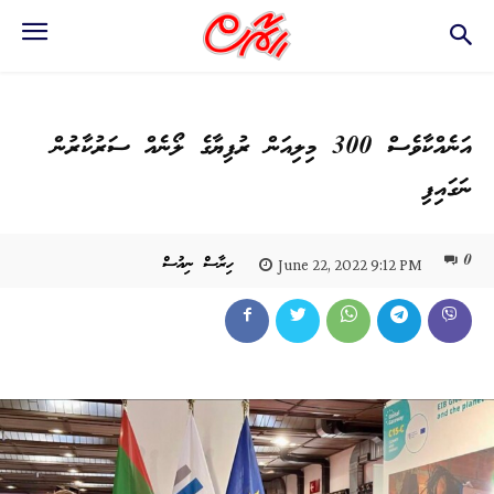
އަނެއްކާވެސް 300 މިލިއަން ރުފިޔާގެ ލޯނެއް ސަރުކާރުން
ނަގައިފި
0
ހިރާސް ނިއުސް
June 22, 2022 9:12 PM