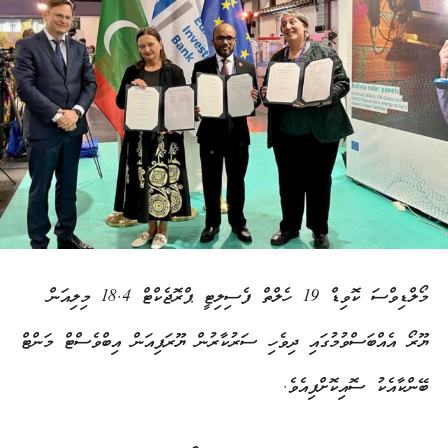
މޯލްޑިވްސަ ކޮވިޑް 19 ހެލްތް ފެސިލިޓީ ޕްރޮޖެކްޓް 18.4 މިލިއަން
ޔޫރޯ އެއްބަސްވުމުގައި ދިވެހި ސަރުކާރުން ޔޫރަޕިއަން އިބްވެސްޓް މަންޓް
ބޭންކާއެކު ސޮއިކޮށްފިއެވެ.