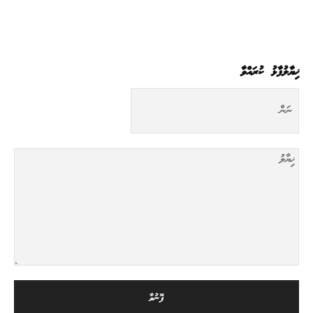
ޚިޔާލުފާޅު ކުރައްވާ