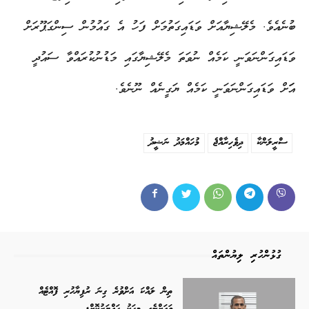
ބުނެއެވެ. މެލޭޝިޔާއަށް ވަޑައިގަތުމަށް ފަހު އެ ގައުމުން ސިންގަޕޫރަށް
ވަޑައިގަންނަވަނީ ކަމެއް ނުވަތަ މެލޭޝިޔާގައި މަޑުނުކުރައްވާ ސައުދީ
އަަށް ވަޑައިގަންނަވަނީ ކަމެއް ޔަގީނެއް ނޫނެވެ.
ސްރީލަންކާ
ދިވެހިރާއްޖެ
މުހައްމަދު ނަޝީދު
ގުޅުންހުރި ލިޔުންތައް
ތިން ލައްކަ އަށްވުރެ ގިނަ ރުފިޔާހުރި ފޮއްޓެއް