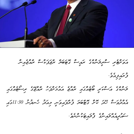
އަވަށްޓެރި ސްރީލަންކާގެ ރައީސް ގޮޓަބަޔާ ރާޖަޕަކްސާ ރާއްޖެއިން
ފުރައިފިއެވެ.
ލަންކާގެ އަސްކަރީ ބޯޓެއްގައި ރާޢްޖެ އައުމަށްފަހު ރާއްޖޭގެ ރިސޯޓެއްގައި
އެއްދުވަސް ހޭދަ ކޮށް ގޮޓާބަޔަ ފުރާފައިވަނީ މިއަދު ހެނދުނު 11:30ގައި
ސައުދީއެއާލައިންގެ ފްލައިޓަކުންނެވެ.