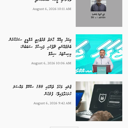
ވަގަށްނެގި މީހަކު ހައްޔަރުކޮށްފި
August 6, 2026 10:11 AM
މިއަދު މިއޮއް ޙާލަތު މެދުވެރިވީ އެމްޑީޕީ ސަރުކާރުން
ބެލުމެއްނެތި ޗާޕުކުރި ފައިސާގެ ސަބަބުން:
މިނިސްޓަރު ޝިޔާމް
August 6, 2026 10:06 AM
ޖުލައި މަހުގެ ތެރޭގައި 180 ސްކޭމް މައްސަލަ
ހުށަހަޅާފައިވޭ: ފުލުހުން
August 6, 2026 9:42 AM