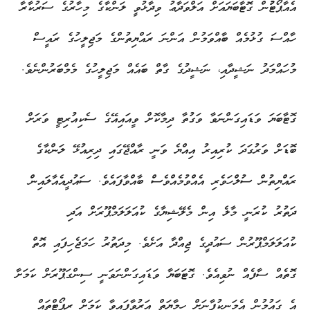
އެއާޕޯޓުުން ގޮޓާބަޔައަށް އަލްވަދާޢު ވިދާޅުވީ ލަންކާގެ މިހާރުގެ ސަރުކާރާ
ހާއްސަ ގުޅުމެއް ބާއްވަމުން އަންނަ ރައްޔިތުންގެ މަޖިލީހުގެ ރައީސް
މުހައްމަދު ނަޝީދާއި، ނަޝީދުގެ ގާތް ބައެއް މަޖިލީހުގެ މެމްބަރުންނެވެ.
ގޮޓާބަޔަ ވަޑައިގަންނަވާ ވަގުތާ ދިމާކޮށް ވީއައިއޭގެ ސެކިއުރިޓީ ވަރަށް
ބޮޑަށް ވަރުގަދަ ކުރިއިރު އިއްޔެ ވަނީ ރާއްޖޭގައި ދިރިއުޅޭ ލަންކާގެ
ރައްޔިތުން ސުލްހަވެރި އެއްވުމެއްވެސް ބާއްވާފައެވެ. ސައުދީއެއާލައިން
ދަތުރު ކުރަނީ މާލެ އިން މެލޭޝިޔާގެ ކުއަލަލަމްޕޫރަށް އަދި
ކުއަލަލަމްޕޫރުން ސައުދީގެ ޖިއްދާ އަށެވެ. މިދަތުރު ހަމަޖެހިފައި އޮތް
ގޮތެއް ސާފެއް ނުވިއެވެ. ގޮޓަބަޔާ ވަޑައިގަންނަވަނީ ސިންގަޕޫރަށް ކަމަށާ
އެ ގައުމުން އެމަނިކުފާނަށް ހިމާޔަތް އަރުވާފައިވާ ކަމަށް ރިޕޯޓްތައް