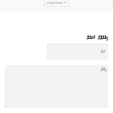
Load more
ޚިޔާލުފާޅު ކުރައްވާ