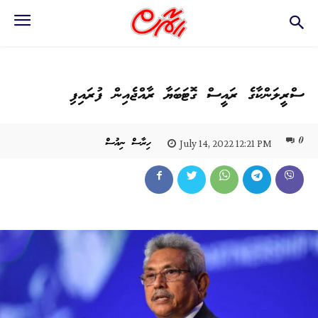
ސްރީލަންކާގެ ރައީސް ގޮޓަބަޔާ ރާއްޖެއިން ފުރައިފި
0
ހިރާސް ނިއުސް
July 14, 2022 12:21 PM