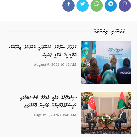
ގުޅުންހުރި ލިޔުންތައް
ހުޅުމާލެ ސާފުކޮށް ބެހެއްޓުމަކީ އެންމެންގެ ޒިންމާއެއް:
އެޗްޑީސީގެ އެމްޑީ ޒުހައިރު
August 9, 2026 10:42 AM
ސިންގަޕޫރުގެ ގައުމީ ދުވަހުގެ މުނާސަބަތުގައި
ރައީސުލްޖުމްހޫރިއްޔާ ތަހުނިޔާ ފޮނުއްވައިފި
August 9, 2026 10:40 AM