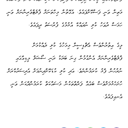
މަތިން ވަނީ ފަސްކޮށްފައެވެ. އެގޮތުން މިހާތަނަށް ފްލެޓްވެރިންނަށް ވަނީ
ހަމަސް ދުވަހު ކުލި ނުދައްކާ އުޅުމުގެ ފުރުސަތު ދީފައެވެ.
މީގެ އިތުރުންވެސް އެޗްޑީސީން މިމަހުގެ ކުލި ދެއްކުމަށް
ފްލެޓްވެރިންނަށް އެންގުމުން ގިނަ ބަޔަކު ދަނީ ސޯޝަލް މީޑިއާގައި
ނުރުހުން ފާޅު ކުރަމުންނެވެ. އަދި ކުލި ކުޑަކޮށްދިނުމަށް އެދިސަރުކާރަށް
ހުށަހެޅުމަށްވެސް ބައެއް ފަރާތްތަކުން މަސައްކަތް ކުރަމުންދާކަން ވަނީ
އެނގިފައެވެ.