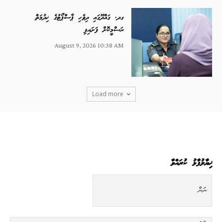
ގދ. ގައްދޫގައި ދިވެހި ޕާސްޕޯޓުގެ ޚިދުމަތް
ރަސްމީކޮށް ފަށައިފި
August 9, 2026 10:38 AM
Load more
ޚިޔާލުފާޅު ކުރައްވާ