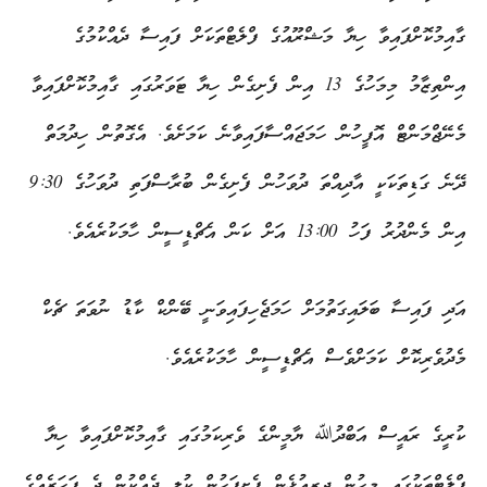
ގާއިމުކޮށްފައިވާ ހިޔާ މަޝްރޫއުގެ ފްލެޓްތަކަށް ފައިސާ ދެއްކުމުގެ
އިންތިޒާމު މިމަހުގެ 13 އިން ފެށިގެން ހިޔާ ޓަވަރުގައި ގާއިމުކޮށްފައިވާ
މެނޭޖްމަންޓް އޮފީހުން ހަމަޖައްސާފައިވާނެ ކަމަށެވެ. އެގޮތުން ހިދުމަތް
ދޭނެ ގަޑިތަކަކީ އާދިއްތަ ދުވަހުން ފެށިގެން ބުރާސްފަތި ދުވަހުގެ 9:30
އިން މެންދުރު ފަހު 13:00 އަށް ކަން އެޗްޑީސީން ހާމަކުރެއެވެ.
އަދި ފައިސާ ބަލައިގަތުމަށް ހަމަޖެހިފައިވަނީ ބޭންކް ކާޑު ނުވަތަ ޗެކް
މެދުވެރިކޮށް ކަމަށްވެސް އެޗްޑީސީން ހާމަކުރެއެވެ.
ކުރީގެ ރައީސް އަބްދުﷲ ޔާމީންގެ ވެރިކަމުގައި ގާއިމުކޮށްފައިވާ ހިޔާ
ފްލެޓްތަކުގައި މީހުން ދިރިއުޅެން ފެށިފަހުން ކުލި ދެއްކުން ދެ ފަހަރެއްގެ