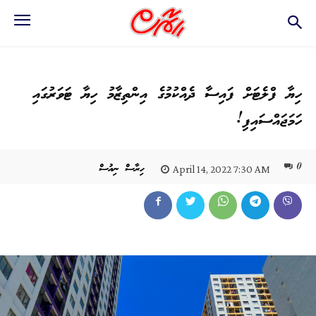
ހިޔާ ފްލެޓަށް ފައިސާ ދެއްކުމުގެ އިންތިޒާމު ހިޔާ ޓަވަރުގައި
ހަމަޖައްސައިފި!
0
ހިރާސް ނިއުސް
April 14, 2022 7:30 AM