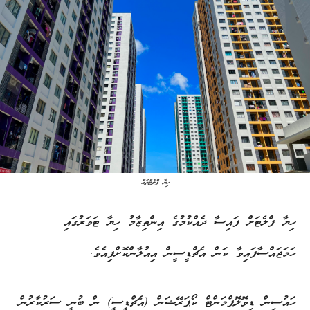
ހިޔާ ފްލެޓްތައް
ހިޔާ ފްލެޓަށް ފައިސާ ދެއްކުމުގެ އިންތިޒާމު ހިޔާ ޓަވަރުގައި
ހަމަޖައްސާފައިވާ ކަން އެޗްޑީސީން އިއުލާންކޮށްފިއެވެ.
ހައުސިން ޑިވޮލޮޕްމަންޓް ކޯޕަރޭޝަން (އެޗްޑީސީ) ން ބުނީ ސަރުކާރުން