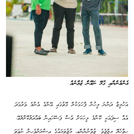
އެންމެންނާއި ގުޅޭ ނަމޫނާ ޒުވާނެއް
އަހުމީޒް ދަންނަ މީހުން ފާހަގަކުރާ ގޮތުގައި އޭނާގެ އެންމެ ވަރުގަދަ
އެއް ސިފައަކީ ކޮންމެ މީހަކަށް ވެސް ފަސޭހައިން ބައްދަލުކޮށްލެވޭ،
ހިތްހެޔޮ މިޒާޖެވެ. ޒުވާނުންނާއި، މުޖުތަމައުގެ އިސްރަށްވެހިން ނުވަތަ