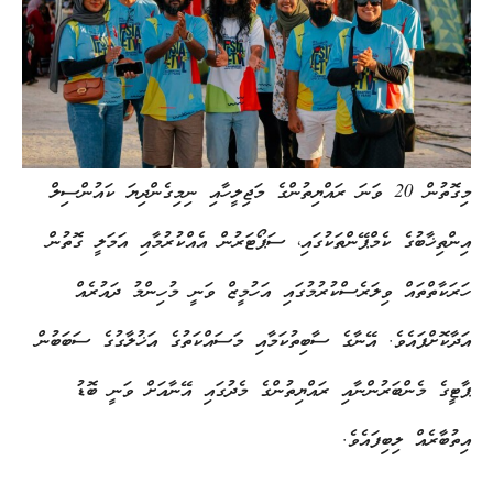
މިގޮތުން 20 ވަނަ ރައްޔިތުންގެ މަޖިލީހާއި ނިމިގެންދިޔަ ކައުންސިލް
އިންތިޚާބުގެ ކެމްޕޭންތަކުގައި، ސަޕޯޓަރުން އެއްކުރުމާއި އަމަލީ ގޮތުން
ހަރަކާތްތައް ވިލަރެސްކުރުމުގައި އަހުމީޒް ވަނީ މުހިންމު ދައުރެއް
އަދާކޮށްފައެވެ. އޭނާގެ ސާބިތުކަމާއި މަސައްކަތުގެ އަޚުލާގުގެ ސަބަބުން
ޕާޓީގެ މެންބަރުންނާއި ރައްޔިތުންގެ މެދުގައި އޭނާއަށް ވަނީ ބޮޑު
އިތުބާރެއް ލިބިފައެވެ.