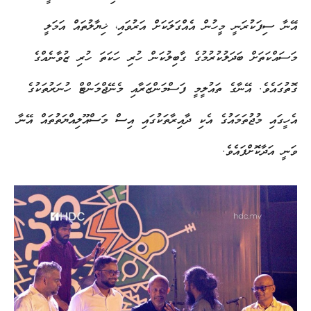
އޭނާ ސިފަކުރަނީ މީހުން އެއްގަލަކަށް އަރުވައި، ޚިޔާލުތައް އަމަލީ
މަސައްކަތަށް ބަދަލުކުރުމުގެ ގާބިލުކަން ހުރި ހަކަތަ ހުރި ޒުވާނެއްގެ
ގޮތުގައެވެ. އޭނާގެ ތައުލީމީ ފަސްމަންޒަރާއި މެނޭޖްމަންޓް ހުނަރުތަކުގެ
އެހީގައި މުޖުތަމައުގެ އެކި ދާއިރާތަކުގައި އިސް މަސްއޫލިއްޔަތުތައް އޭނާ
ވަނީ އަދާކޮށްފައެވެ.