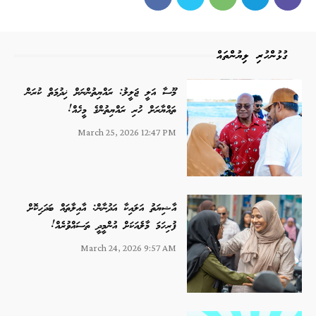
ގުޅުންހުރި ލިޔުންތައް
މޫސާ އަލީ ޖަލީލު: ރައްޔިތުންނަށް ޚިދުމަތް ކުރަން
ތައްޔާރަށް ހުރި ރައްޔިތުންގެ މީހެއް!
March 25, 2026 12:47 PM
އާޝިޔަތު އަލައިކާ އަދުނާން: އާއިލާތައް ބަދަހިކޮށް
ފުރިހަމަ މާލެއަކަށް އުންމީދީ ތަސައްވުރެއް!
March 24, 2026 9:57 AM