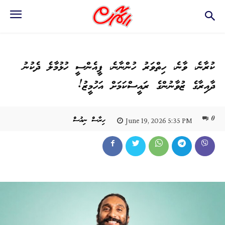
ކުރާނެ، ވާނެ، ހިތްވަރު ހުންނާނެ، ޕީއެންސީ ހުޅުމާލެ ދެކުނު
ދާއިރާގެ ޒުވާނުންގެ ރައީސްކަމަށް އަހުމީޒު!
0
ހިރާސް ނިއުސް
June 19, 2026 5:35 PM