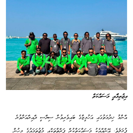
އިޖުތިމާއީ މަސައްކަތް
އާންމު ޚިދުމަތުގައި އަހުމީޒްގެ ބައިވެރިވުން ސިޔާސީ ދާއިރާއަށްވުރެ
ފުޅަލެވެ. އޭނާއާއެކު މަސައްކަތްކުރާ ފަރާތްތަކާއި މުޖުތަމައުގެ މީހުން