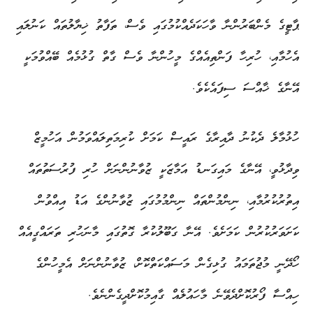
ޕާޓީގެ މެންބަރުންނާ ވާހަކަދެއްކުމުގައި ވެސް، ތަފާތު ޚިޔާލުތައް ކަނުލައި
އެހުމާއި، ހުރިހާ ފަންތިއެއްގެ މީހުންނާ ވެސް ގާތް ގުޅުމެއް ބޭއްވުމަކީ
އޭނާގެ ޚާއްސަ ސިފައެކެވެ.
ހުޅުމާލެ ދެކުނު ދާއިރާގެ ރައީސް ކަމަށް ކުރިމަތިލައްވަމުން އަހުމީޒް
ވިދާޅުވީ، އޭނާގެ މައިގަނޑު އަމާޒަކީ ޒުވާނުންނަށް ހުރި ފުރުސަތުތައް
އިތުރުކުރުމާއި، ނިންމުންތައް ނިންމުމުގައި ޒުވާނުންގެ އަޑު އިއްވުން
ކަށަވަރުކުރުން ކަމަށެވެ. އޭނާ ގަބޫލުކުރާ ގޮތުގައި މާނަހުރި ތަރައްގީއެއް
ހޯދޭނީ މުޖުތަމައު ގުޅިގެން މަސައްކަތްކޮށް، ޒުވާނުންނަށް އެމީހުންގެ
ހިއްސާ ފޯރުކޮށްދެވޭނެ މާހައުލެއް ގާއިމުކޮށްދީގެންނެވެ.