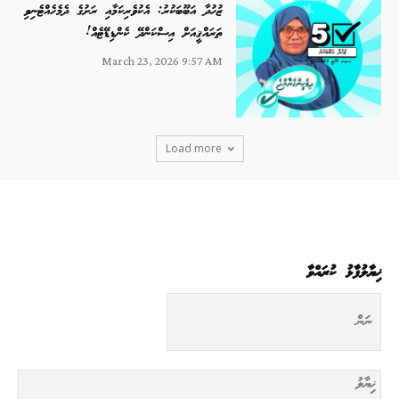
ޒުހުދާ އަބޫބަކުރު: އެކުވެރިކަމާއި ރަށުގެ ދެމެހެއްޓެނިވި
ތަރައްޤީއަށް އިސްކަންދޭ ކެންޑިޑޭޓެއް!
March 23, 2026 9:57 AM
Load more
ޚިޔާލުފާޅު ކުރައްވާ