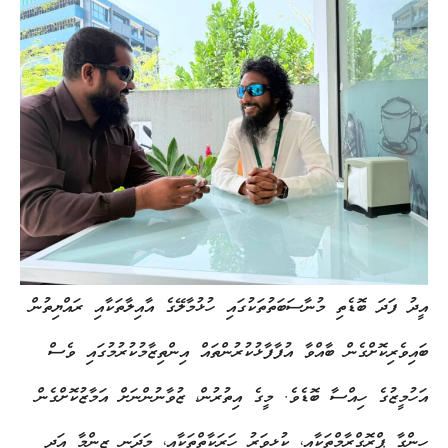
އީދު ފަދަ ބޮޑެތި މުނާސަބަތުތަކުގައި ހުޅުމާލޭގެ އާއިލާތަކާއި ރައްޔިތުން
ބައިވެރިކޮށްގެން ބާއްވާ އުފާފާޅުކުރުންތައް އިންތިޒާމުކުރުމުގައި ވެސް
އަހުމީޒުގެ ހިއްސާ ބޮޑެވެ. މީގެ އިތުރުން، ޒުވާނުންނަށް އަމާޒުކޮށްގެން
ހިންގާ ޕްރޮގްރާމްތަކާއި، ކުޅިވަރު ހަރަކާތްތަކާއި، މަދަނީ ޒިންމާ އަދި