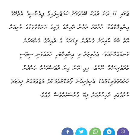
ޖުލައި 11 ވަނަ ދުވަހު ބޭއްވުމަށް ހަމަޖެހިފައިވާ ޕީއެންސީގެ އެތެރޭގެ
އިންތިޚާބާއެކު، ހުޅުމާލެ ދެކުނު ދާއިރާގެ ޕާޓީގެ ހަރަކާތްތަކުގެ ކުރިއަށް
އޮތް ބާބު ކުރިއަށް ގެންދާނެ ލީޑަރަކު އެ ދާއިރާގެ މެންބަރުން
ކަނޑައަޅާނެއެވެ. އަހުމީޒަށް މި އިންތިޚާބަކީ ހަމައެކަނި ސިޔާސީ
ވާދަވެރިކަމެއް ނޫނެވެ. މިއީ އޭނާ ގިނަ ދުވަސްތަކެއް ވަންދެން
ހަރަކާތްތެރިކަމާއެކު އެހީތެރިކަން ފޯރުކޮށްދެމުންދާ މުޖުތަމައަށް ޚިދުމަތް
ކުރުމުގައި ދެމިހުރުމަށް ލިބޭ ފުރުސަތެއްވެސް މެއެވެ.