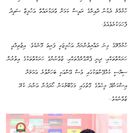
ހުޅުމާލެ ދެކުނު ދާއިރާގެ ރައީސް ކަމަށް ވާދަކުރައްވާ އަހުމީޒް ސައީދު
ފާހަގަކުރެވެއެވެ.
ހުޅުމާލޭގެ ގިނަ ރައްޔިތުންނަށް އަހުމީޒަކީ ފަރިތަ މޫނެކެވެ. އިޖުތިމާއީ
ހަރަކާތްތަކާއި، ދީނީ ޕްރޮގްރާމްތަކާއި، ޒުވާނުންގެ ހަރަކާތްތަކުގެ އިތުރުން
ސިޔާސީ ކެމްޕޭންތަކުގައި ވެސް އޭނާއަކީ ބަހަށްވުރެ އަމަލަށް
އިސްކަންދޭ މީހެއްގެ ގޮތުގައި މަގުބޫލުކަން ހޯދަމުން އަންނަ ކެރޭ
ޒުވާނެކެވެ..