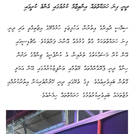
ދީނީ ގިނަ ހަރަކާތްތައް އިންތިޒާމް ކުރުމުގައި އެންމެ ކުރީގައި
ސިޔާސީ ދާއިރާގެ އިތުރުން، އަހުމީޒަކީ ހުޅުމާލޭގެ އިޖުތިމާއީ އަދި ދީނީ
ގިނަ ހަރަކާތްތަކަކާ ގާތް ގުޅުމެއް އޮންނަ ފަރާތެކެވެ. އެޗްޑީސީގައި
އޭނާ ކުރާ މަސައްކަތުގެ ތެރެއިން، އެ ކުންފުނީގެ ޒިންމާގެ ދަށުން
ހިންގާ ދީނީ ޕްރޮގްރާމްތައް ރޭވުމާއި ތަންފީޒުކުރުމުގައި އޭނާ އަމަލީ
ގޮތުން ބައިވެރިވެއެވެ. މީގެ ތެރޭގައި ދީނީ ހޭލުންތެރިކަން އިތުރުކުރުމާއި
މުޖުތަމައު ބައިވެރިކުރުވުމުގެ ހަރަކާތްތައް ހިމެނެއެވެ.