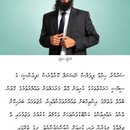
އަހްމީޒު ސައީދު
ސަރުކާރު ހިންގާ ޕީޕަލްސް ނޭޝަނަލް ކޮންގްރެސް (ޕީއެންސީ) ގެ
ސިޔާސީ ހަރަކާތްތަކުގެ ކުރިއަށް އޮތް މަރުހަލާއަށް ތައްޔާރުވުމުގެ ގޮތުން
ބާއްވާ އެތެރޭގެ އިންތިޚާބަށް ތައްޔާރުވަމުންދާއިރު، މުޖުތަމައު ބަދަހިކޮށް
އާންމު ރައްޔިތުންގެ ކަންބޮޑުވުންތަކަށް ވަކާލާތު ކުރުމުގެ އަޒުމުގައި އާ
ޖީލެއްގެ ލީޑަރުން ދަނީ ކުރިއަށް ނުކުންނަމުންނެވެ. މީގެ ތެރޭގައި