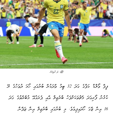
ފޮޓޯ: ދަ ގާޑިއަން
ފީފާ ވޯލްޑް ކަޕްގެ ގަދަ 32 ޓީމު ވާދަކުރާ ބުރުގައި ހޯމަ ދުވަހުގެ ރޭ
ކުޅުނު ފޯރިގަދަ މެޗުތަކަށްފަހު ބްރެޒިލް އާއި ޕެރަގުއޭ މުބާރާތުގެ ގަދަ
16 އިން ޖާގަ ހޯދައިފިއެވެ. މި ބުރުގައި ބްރެޒިލް އިން ޖަޕާން