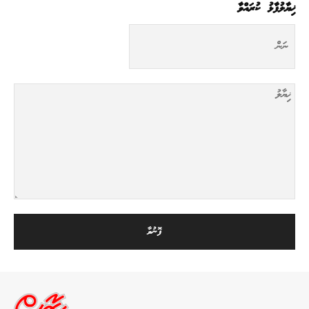
ޚިޔާލުފާޅު ކުރައްވާ