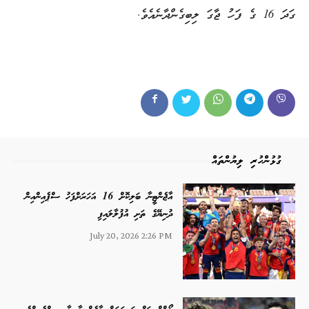
ގަދަ 16 ގެ ފަހު ޖާގަ ލިބިގެންދާނެއެވެ.
ގުޅުންހުރި ލިޔުންތައް
އާޖެންޓީނާ ބަލިކޮށް 16 އަހަރަށްފަހު ސްޕެއިންއިން
ދުނިޔޭގެ ތަށި އުފުލާލައިފި
July 20, 2026 2:26 PM