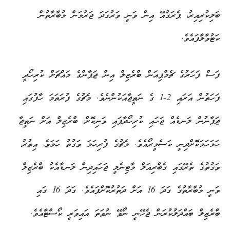
ބަލިކުރިއިރު، ޕެރަގުއޭ އިން ވަނީ ވަރުގަދަ ޖަރުމަން މުބާރާތުން
ކަޓުވާލާފައެވެ.
ފަސް ފަހަރުގެ ޗެމްޕިއަން ބްރެޒިލް އިން ޖަޕާންގެ މައްޗަށް ކުރިހޯދީ
ފަހަތުން އަރައި 2-1 ގެ ނަތީޖާއަކުންނެވެ. މެޗުގެ ފުރަތަމަ ހާފުގައި
ޖަޕާނުން ލަނޑެއް ޖަހައި ކުރިހޯދާފައި ވަނިކޮށް، ބްރެޒިލް އަށް ނަތީޖާ
ހަމަހަމަކޮށްދިނީ ކަސެމީރޯއެވެ. މެޗުގެ ފުރިހަމަ ވަގުތު ހަމަވެ، އިތުރު
ވަގުތުގެ ތެރޭގައި ގެބްރިއަލް މާޓިނެލީ ޖަހައިދިން ލަނޑާއެކު ބްރެޒިލް
ވަނީ މުބާރާތުގެ ގަދަ 16 އަށް ދަތުރުކޮށްފައެވެ. ގަދަ 16 ގައި
ބްރެޒިލް ބައްދަލުކުރަން ޖެހޭނީ ނޯވޭ ނުވަތަ އައިވަރީ ކޯސްޓާއެވެ.