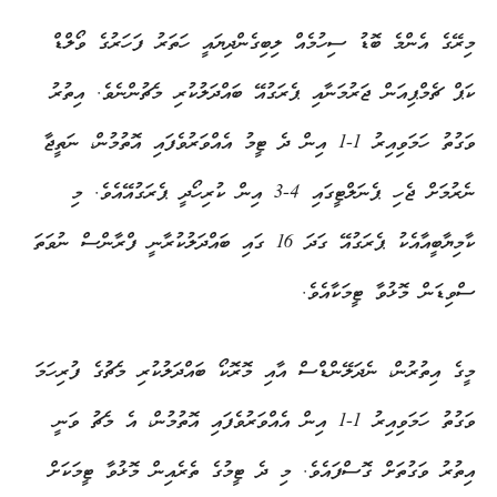
މިރޭގެ އެންމެ ބޮޑު ސިހުމެއް ލިބިގެންދިޔައީ ހަތަރު ފަހަރުގެ ވޯލްޑް
ކަޕް ޗެމްޕިއަން ޖަރުމަނާއި ޕެރަގުއޭ ބައްދަލުކުރި މެޗުންނެވެ. އިތުރު
ވަގުތު ހަމަވިއިރު 1-1 އިން ދެ ޓީމު އެއްވަރުވެފައި އޮތުމުން، ނަތީޖާ
ނެރުމަށް ޖެހި ޕެނަލްޓީގައި 4-3 އިން ކުރިހޯދީ ޕެރަގުއޭއެވެ. މި
ކާމިޔާބީއާއެކު ޕެރަގުއޭ ގަދަ 16 ގައި ބައްދަލުކުރާނީ ފްރާންސް ނުވަތަ
ސްވިޑަން މޮޅުވާ ޓީމަކާއެވެ.
މީގެ އިތުރުން، ނެދަލޭންޑްސް އާއި މޮރޮކޯ ބައްދަލުކުރި މެޗުގެ ފުރިހަމަ
ވަގުތު ހަމަވިއިރު 1-1 އިން އެއްވަރުވެފައި އޮތުމުން، އެ މެޗު ވަނީ
އިތުރު ވަގުތަށް ގޮސްފައެވެ. މި ދެ ޓީމުގެ ތެރެއިން މޮޅުވާ ޓީމަކަށް