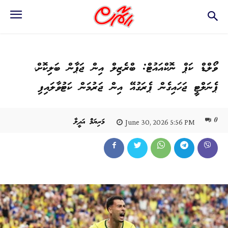
ވޯލްޑް ކަޕް ނޮކްއައުޓް: ބްރެޒިލް އިން ޖަޕާން ބަލިކޮށް،
ޕެނަލްޓީ ޖަހައިގެން ޕެރަގުއޭ އިން ޖަރުމަން ކަޓުވާލައިފި
0
މަރިޔަމް އަދީލާ
June 30, 2026 5:56 PM