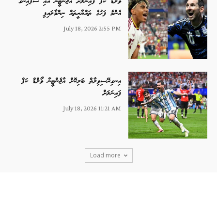
ވޯލްޑް ކަޕް ފައިނަލަށް އާޖެންޓީނާ އާއި ސްޕެއިންގެ
އެންމެ ފަހުގެ ތައްޔާރީތައް ނިންމާލައިފި
July 18, 2026 2:55 PM
އިނގިރޭސިވިލާތް ބަލިކޮށް އާޖެންޓީނާ ވޯލްޑް ކަޕް
ފައިނަލަށް
July 18, 2026 11:21 AM
Load more