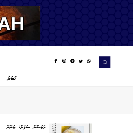
ޚަބަރު
ރަމަޟާން ސުފުރާ: ބަނާނާ