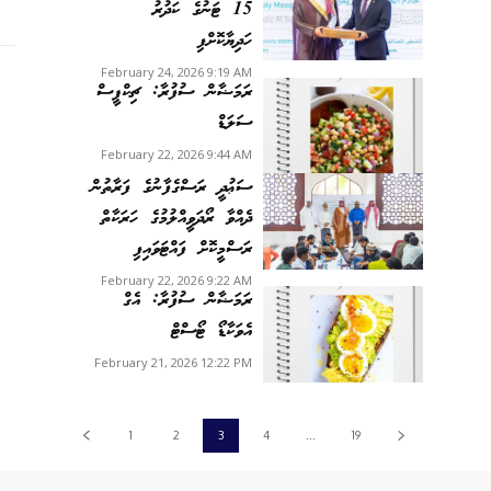
15 ޓަނުގެ ކަދުރު
ހަދިޔާކޮށްފި
February 24, 2026 9:19 AM
ރަމަޟާން ސުފުރާ: ޗިކްޕީސް
ސަލަޑް
February 22, 2026 9:44 AM
ސަޢުދީ ރަސްގެފާނުގެ ފަރާތުން
ދެއްވާ ރޯދަވީއްލުމުގެ ހަރަކާތް
ރަސްމީކޮށް ފައްޓަވައިފި
February 22, 2026 9:22 AM
ރަމަޟާން ސުފުރާ: އެގް
އެވަކާޑޯ ޓޯސްޓް
February 21, 2026 12:22 PM
1
2
3
4
...
19