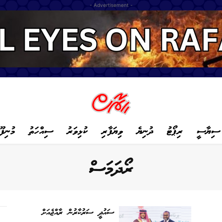
- Advertisement -
ސިޔާސީ
ރިޕޯޓު
ދުނިޔެ
ވިޔަފާރި
ކުޅިވަރު
ސިއްހަތު
މުނިފޫ
ރޯދަމަސް
ސައުދީ ސަރުކާރުން ރާއްޖެއަށް